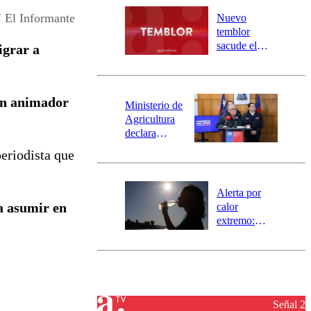
río Damas:
 El Informante
Nuevo
activa
temblor
mensajería
sacude el
igrar a
SAE
norte del país:
revisa la
magnitud y el
un animador
epicentro
Ministerio de
Agricultura
declara
emergencia
periodista que
agrícola para
la región de
Ñuble
Alerta por
a asumir en
calor
extremo:
Senapred
activa Alerta
Temprana
Preventiva en
tres comunas
Señal 2