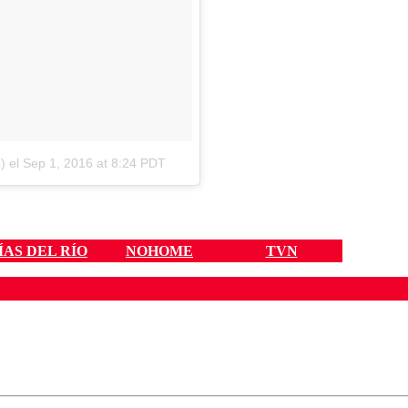
)
el
Sep 1, 2016 at 8:24 PDT
AS DEL RÍO
NOHOME
TVN
ados para garantizar un diálogo respetuoso.
Correo