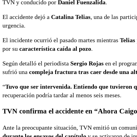
TVN y conducido por
Daniel Fuenzalida
.
El accidente dejó a
Catalina Telias
, una de las partic
urgencia.
El incidente ocurrió el pasado martes mientras
Telias
por su
característica caída al pozo
.
Según detalló el periodista
Sergio Rojas
en el progra
sufrió una
compleja fractura tras caer desde una al
“
Tuvo que ser intervenida. Entiendo que tuvieron q
recuperación podría tardar al menos seis meses.
TVN confirma el accidente en “Ahora Caig
Ante la preocupante situación, TVN emitió un comunic
durante los ensayos del capítulo
y se activaron de i