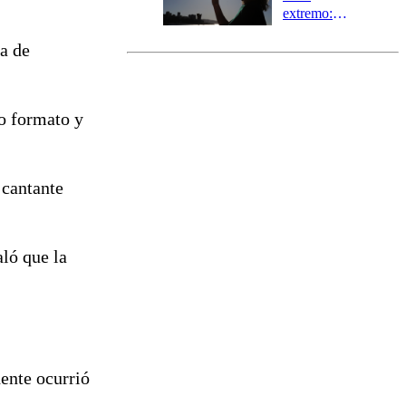
extremo:
Senapred
la de
activa Alerta
Temprana
Preventiva en
tres comunas
o formato y
 cantante
aló que la
ente ocurrió