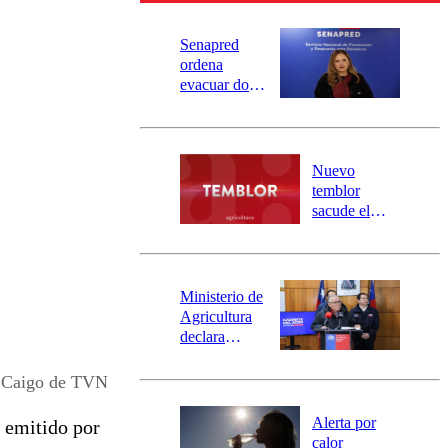
Senapred
ordena
evacuar dos
sectores de
Carahue por
desborde del
río Damas:
Nuevo
activa
temblor
mensajería
sacude el
SAE
norte del país:
revisa la
magnitud y el
epicentro
Ministerio de
Agricultura
declara
emergencia
agrícola para
 Caigo de TVN
la región de
Ñuble
Alerta por
, emitido por
calor