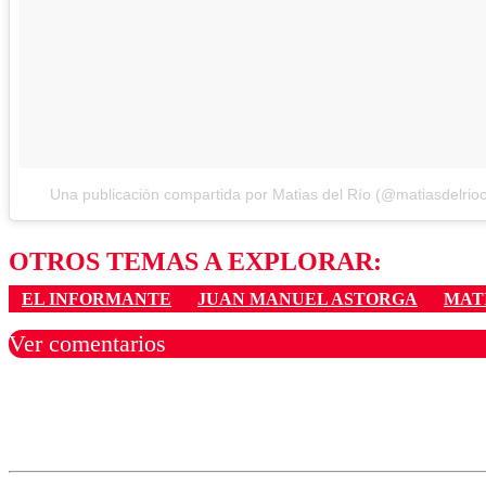
Una publicación compartida por Matias del Río (@matiasdelrioc
OTROS TEMAS A EXPLORAR:
EL INFORMANTE
JUAN MANUEL ASTORGA
MATÍ
Ver comentarios
Los comentarios son moder
Nombre