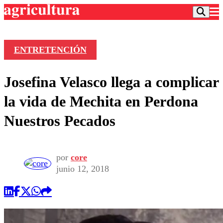
ENTRETENCIÓN
Podcast
Josefina Velasco llega a complicar
Frecuencias
Agricultura TV
la vida de Mechita en Perdona
Deportes
Nuestros Pecados
Entretención
Colo Colo
Noticias
Motor
Vida Social
Otros Deportes
Dato Practico
por
core
Publicaciones en medios
Seleccion Chilena
Economía
junio 12, 2018
Opinión
Torneo Internacional
Internacional
Programas
Torneo Nacional
Nacional
Comercial
Universidad Católica
Política
Universidad de Chile
Sustentabilidad