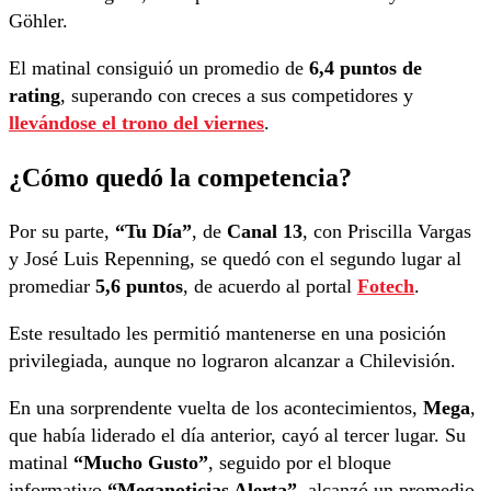
Göhler.
El matinal consiguió un promedio de
6,4 puntos de
rating
, superando con creces a sus competidores y
llevándose el trono del viernes
.
¿Cómo quedó la competencia?
Por su parte,
“Tu Día”
, de
Canal 13
, con Priscilla Vargas
y José Luis Repenning, se quedó con el segundo lugar al
promediar
5,6 puntos
, de acuerdo al portal
Fotech
.
Este resultado les permitió mantenerse en una posición
privilegiada, aunque no lograron alcanzar a Chilevisión.
En una sorprendente vuelta de los acontecimientos,
Mega
,
que había liderado el día anterior, cayó al tercer lugar. Su
matinal
“Mucho Gusto”
, seguido por el bloque
informativo
“Meganoticias Alerta”
, alcanzó un promedio