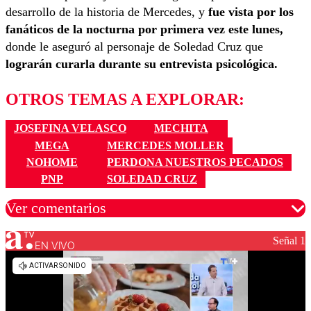
desarrollo de la historia de Mercedes, y
fue vista por los
fanáticos de la nocturna por primera vez este lunes,
donde le aseguró al personaje de Soledad Cruz que
lograrán curarla durante su entrevista psicológica.
OTROS TEMAS A EXPLORAR:
JOSEFINA VELASCO
MECHITA
MEGA
MERCEDES MOLLER
NOHOME
PERDONA NUESTROS PECADOS
PNP
SOLEDAD CRUZ
Ver comentarios
Señal 1
EN VIVO
Los comentarios son moderados para garantizar un
diálogo respetuoso.
Nombre