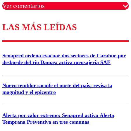
Ver comentarios
LAS MÁS LEÍDAS
Los comentarios son moderados para garantizar un
diálogo respetuoso.
Nombre
Senapred ordena evacuar dos sectores de Carahue por
Correo
desborde del río Damas: activa mensajería SAE
Nuevo temblor sacude el norte del país: revisa la
magnitud y el epicentro
Enviar comentario
Alerta por calor extremo: Senapred activa Alerta
Temprana Preventiva en tres comunas