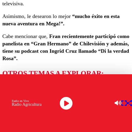
televisiva.
Asimismo, le desearon lo mejor
“mucho éxito en esta
nueva aventura en Mega!”.
Cabe mencionar que,
Fran recientemente participó como
panelista en “Gran Hermano” de Chilevisión y además,
tiene su podcast con Ingrid Cruz llamado “Di la verdad
Rosa”.
OTROS TEMAS A EXPLORAR:
CATEGORÍA DESTACADA 1
FRAN GARCÍA-HUIDOBRO
MEGA
NOPORTADA
Radio en Vivo
Radio Agricultura
Ver comentarios
Los comentarios son moderados para garantizar un