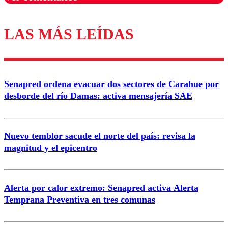
LAS MÁS LEÍDAS
Los comentarios son moderados para garantizar un
diálogo respetuoso.
Nombre
Senapred ordena evacuar dos sectores de Carahue por
Correo
desborde del río Damas: activa mensajería SAE
Nuevo temblor sacude el norte del país: revisa la
magnitud y el epicentro
Enviar comentario
Alerta por calor extremo: Senapred activa Alerta
Temprana Preventiva en tres comunas