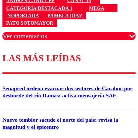
ANDRÉS CANIULEF
CANAL 13
CATEGORÍA DESTACADA 1
MEGA
NOPORTADA
PAMELA DÍAZ
PATO SOTOMAYOR
Ver comentarios
LAS MÁS LEÍDAS
Los comentarios son moderados para garantizar un
diálogo respetuoso.
Nombre
Senapred ordena evacuar dos sectores de Carahue por
Correo
desborde del río Damas: activa mensajería SAE
Nuevo temblor sacude el norte del país: revisa la
magnitud y el epicentro
Enviar comentario