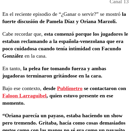
Canal 13
En el reciente episodio de “¿Ganar o servir?” se mostró
la
fuerte discusión de Pamela Díaz y Oriana Marzoli.
Cabe recordar que,
esta comenzó porque los jugadores le
estaban reclamando a la española-venezolana que era
poco cuidadosa cuando tenía intimidad con Facundo
González
en la casa.
En tanto,
la pelea fue tomando fuerza y ambas
jugadoras terminaron gritándose en la cara.
Bajo ese contexto,
desde
Publimetro
se contactaron con
Faloon Larraguibel
, quien estuvo presente en ese
momento.
“Oriana parecía un payaso, estaba haciendo un show
pero tremendo. Gritaba, hacía como cosas demasiados
gestos como con las manos no sé era como un payasito