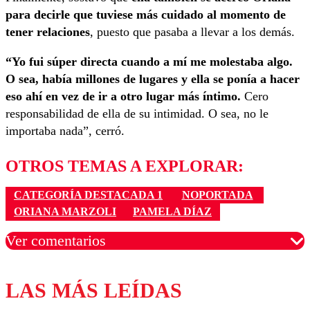
para decirle que tuviese más cuidado al momento de
tener relaciones
, puesto que pasaba a llevar a los demás.
“Yo fui súper directa cuando a mí me molestaba algo.
O sea, había millones de lugares y ella se ponía a hacer
eso ahí en vez de ir a otro lugar más íntimo.
Cero
responsabilidad de ella de su intimidad. O sea, no le
importaba nada”, cerró.
OTROS TEMAS A EXPLORAR:
CATEGORÍA DESTACADA 1
NOPORTADA
ORIANA MARZOLI
PAMELA DÍAZ
Ver comentarios
LAS MÁS LEÍDAS
Los comentarios son moderados para garantizar un
diálogo respetuoso.