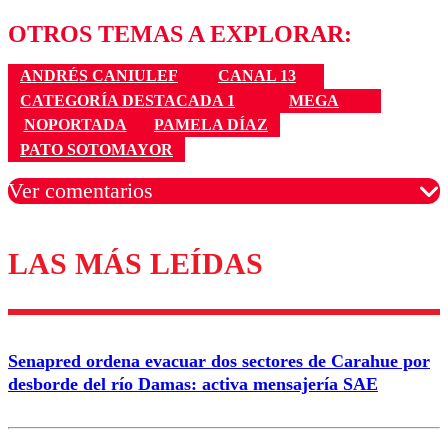
OTROS TEMAS A EXPLORAR:
ANDRÉS CANIULEF
CANAL 13
CATEGORÍA DESTACADA 1
MEGA
NOPORTADA
PAMELA DÍAZ
PATO SOTOMAYOR
Ver comentarios
LAS MÁS LEÍDAS
Los comentarios son moderados para garantizar un
diálogo respetuoso.
Nombre
Senapred ordena evacuar dos sectores de Carahue por
Correo
desborde del río Damas: activa mensajería SAE