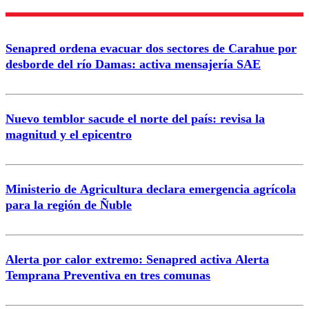
Nombre
Senapred ordena evacuar dos sectores de Carahue por
Correo
desborde del río Damas: activa mensajería SAE
Nuevo temblor sacude el norte del país: revisa la
magnitud y el epicentro
Enviar comentario
Ministerio de Agricultura declara emergencia agrícola
para la región de Ñuble
Alerta por calor extremo: Senapred activa Alerta
Temprana Preventiva en tres comunas