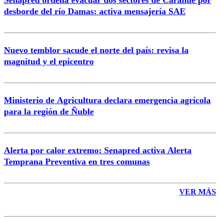
Senapred ordena evacuar dos sectores de Carahue por
Correo
desborde del río Damas: activa mensajería SAE
Nuevo temblor sacude el norte del país: revisa la
magnitud y el epicentro
Enviar comentario
Ministerio de Agricultura declara emergencia agrícola
para la región de Ñuble
Alerta por calor extremo: Senapred activa Alerta
Temprana Preventiva en tres comunas
VER MÁS