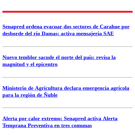
Enviar comentario
Senapred ordena evacuar dos sectores de Carahue por
desborde del río Damas: activa mensajería SAE
Nuevo temblor sacude el norte del país: revisa la
magnitud y el epicentro
Ministerio de Agricultura declara emergencia agrícola
para la región de Ñuble
Alerta por calor extremo: Senapred activa Alerta
Temprana Preventiva en tres comunas