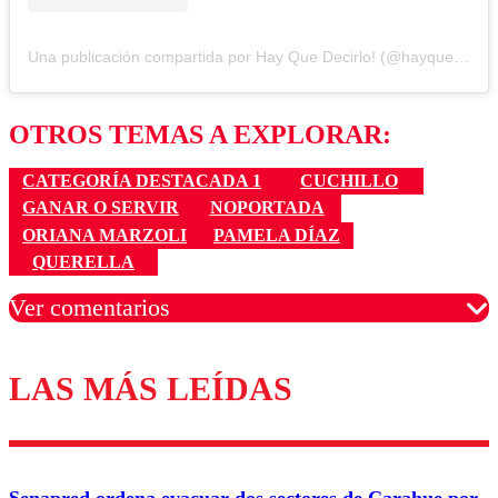
Una publicación compartida por Hay Que Decirlo! (@hayquedecirlo13)
OTROS TEMAS A EXPLORAR:
CATEGORÍA DESTACADA 1
CUCHILLO
GANAR O SERVIR
NOPORTADA
ORIANA MARZOLI
PAMELA DÍAZ
QUERELLA
Ver comentarios
LAS MÁS LEÍDAS
Los comentarios son moderados para garantizar un
diálogo respetuoso.
Nombre