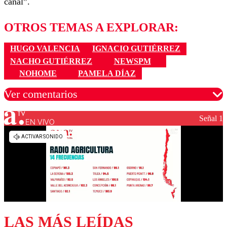
canal”.
OTROS TEMAS A EXPLORAR:
HUGO VALENCIA
IGNACIO GUTIÉRREZ
NACHO GUTIÉRREZ
NEWSPM
NOHOME
PAMELA DÍAZ
Ver comentarios
Señal 1
EN VIVO
Los comentarios son moderados para garantizar un
diálogo respetuoso.
Nombre
Correo
LAS MÁS LEÍDAS