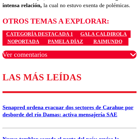
intensa relación,
la cual no estuvo exenta de polémicas.
OTROS TEMAS A EXPLORAR:
CATEGORÍA DESTACADA 1
GALA CALDIROLA
NOPORTADA
PAMELA DÍAZ
RAIMUNDO
Ver comentarios
LAS MÁS LEÍDAS
Los comentarios son moderados para garantizar un
diálogo respetuoso.
Nombre
Senapred ordena evacuar dos sectores de Carahue por
Correo
desborde del río Damas: activa mensajería SAE