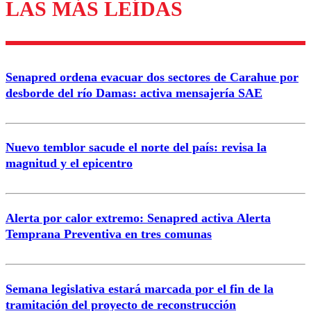
LAS MÁS LEÍDAS
Los comentarios son moderados para garantizar un
diálogo respetuoso.
Nombre
Senapred ordena evacuar dos sectores de Carahue por
Correo
desborde del río Damas: activa mensajería SAE
Nuevo temblor sacude el norte del país: revisa la
magnitud y el epicentro
Enviar comentario
Alerta por calor extremo: Senapred activa Alerta
Temprana Preventiva en tres comunas
Semana legislativa estará marcada por el fin de la
tramitación del proyecto de reconstrucción