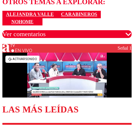
OTROS TEMAS A EXPLORAR:
ALEJANDRA VALLE
CARABINEROS
NOHOME
Ver comentarios
Señal 1
EN VIVO
Los comentarios son moderados para garantizar un
diálogo respetuoso.
Nombre
Correo
LAS MÁS LEÍDAS
Enviar comentario