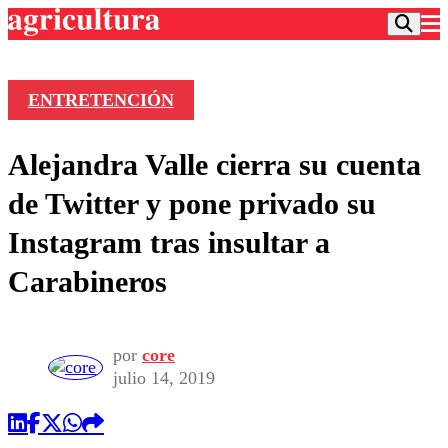
ENTRETENCIÓN
Podcast
Alejandra Valle cierra su cuenta
Frecuencias
Agricultura TV
de Twitter y pone privado su
Deportes
Instagram tras insultar a
Entretención
Colo Colo
Noticias
Carabineros
Motor
Vida Social
Otros Deportes
Dato Practico
Publicaciones en medios
Seleccion Chilena
Economía
Opinión
Torneo Internacional
Internacional
por
core
Programas
julio 14, 2019
Torneo Nacional
Nacional
Comercial
Universidad Católica
Política
Universidad de Chile
Sustentabilidad