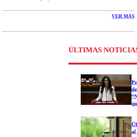
VER MÁS
ÚLTIMAS NOTICIA
Pr
de
“N
qu
Úl
al