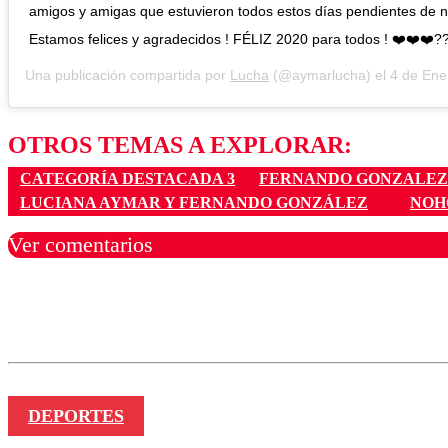
amigos y amigas que estuvieron todos estos días pendientes de n
Estamos felices y agradecidos ! FÉLIZ 2020 para todos ! ❤️❤️❤️?
Una publicación compartida por
Lucha
(@aymarlucha) el
4 de Ene de 20
OTROS TEMAS A EXPLORAR:
CATEGORÍA DESTACADA 3
FERNANDO GONZALEZ
LUCIANA AYMAR Y FERNANDO GONZÁLEZ
NOH
Ver comentarios
Los comentarios son moder
Nombre
DEPORTES