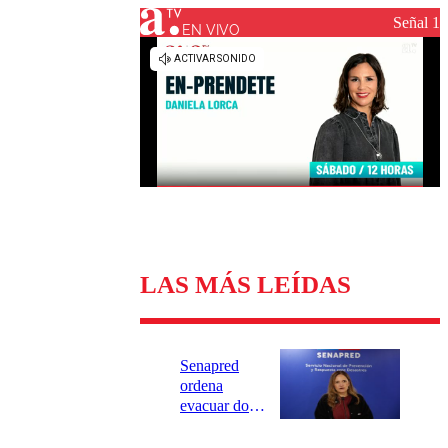
Universidad Católica
Política
Señal 1
Universidad de Chile
Sustentabilidad
EN VIVO
LAS MÁS LEÍDAS
Senapred
ordena
evacuar dos
sectores de
Carahue por