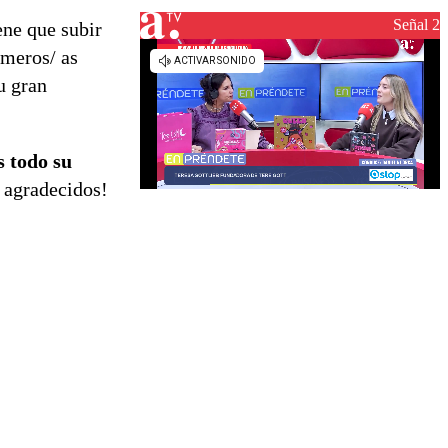
de
reconstrucción
Señal 2
ene que subir
rmeros/ as
u gran
 todo su
y agradecidos!