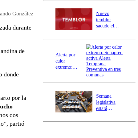
desborde del
río Damas:
nando González
Nuevo
activa
temblor
mensajería
sacude el
azada durante
SAE
norte del país:
revisa la
magnitud y el
asandina de
epicentro
Alerta por
calor
extremo:
Senapred
to donde
activa Alerta
Temprana
Preventiva en
Semana
arto por la
tres comunas
legislativa
mucho
estará
mos dos
marcada por
el fin de la
o”, partió
tramitación
del proyecto