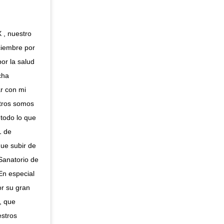
 , nuestro
iciembre por
por la salud
cha
r con mi
otros somos
 todo lo que
1 de
que subir de
Sanatorio de
En especial
or su gran
, que
stros