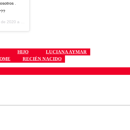
osotros .
???
20 a las 10:23 PST
HIJO
LUCIANA AYMAR
OME
RECIÉN NACIDO
ados para garantizar un diálogo respetuoso.
Correo