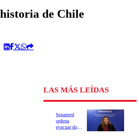
omentario
historia de Chile
LAS MÁS LEÍDAS
Senapred
ordena
evacuar dos
sectores de