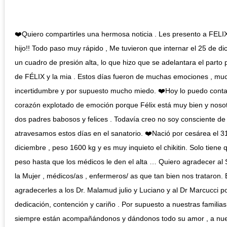
❤️Quiero compartirles una hermosa noticia . Les presento a FELIX
hijo!! Todo paso muy rápido , Me tuvieron que internar el 25 de d
un cuadro de presión alta, lo que hizo que se adelantara el parto 
de FÉLIX y la mia . Estos días fueron de muchas emociones , mu
incertidumbre y por supuesto mucho miedo. ❤️Hoy lo puedo conta
corazón explotado de emoción porque Félix está muy bien y nos
dos padres babosos y felices . Todavía creo no soy consciente de
atravesamos estos días en el sanatorio. ❤️Nació por cesárea el 3
diciembre , peso 1600 kg y es muy inquieto el chikitin. Solo tiene 
peso hasta que los médicos le den el alta … Quiero agradecer al 
la Mujer , médicos/as , enfermeros/ as que tan bien nos trataron. 
agradecerles a los Dr. Malamud julio y Luciano y al Dr Marcucci p
dedicación, contención y cariño . Por supuesto a nuestras familias
siempre están acompañándonos y dándonos todo su amor , a nue