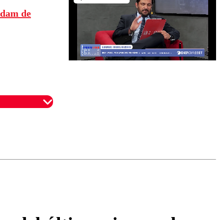
Adam de
omentario