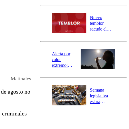
Carahue por
desborde del
río Damas:
Nuevo
activa
temblor
mensajería
sacude el
SAE
norte del país:
revisa la
magnitud y el
epicentro
Alerta por
calor
extremo:
Senapred
activa Alerta
Matinales
Temprana
Preventiva en
Semana
s de agosto no
tres comunas
legislativa
estará
marcada por
s criminales
el fin de la
tramitación
del proyecto