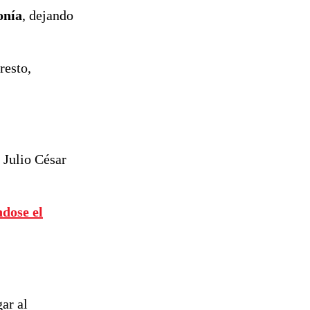
de
onía
, dejando
reconstrucción
resto,
 Julio César
ndose el
ar al