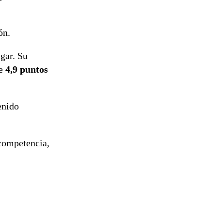
ón.
ugar. Su
de
4,9 puntos
enido
 competencia,