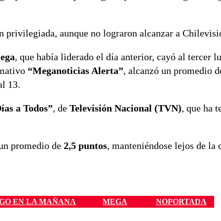
n privilegiada, aunque no lograron alcanzar a Chilevisi
ega
, que había liderado el día anterior, cayó al tercer l
rmativo
“Meganoticias Alerta”
, alcanzó un promedio 
l 13.
ías a Todos”
, de
Televisión Nacional (TVN)
, que ha t
 un promedio de
2,5 puntos
, manteniéndose lejos de la
GO EN LA MAÑANA
MEGA
NOPORTADA