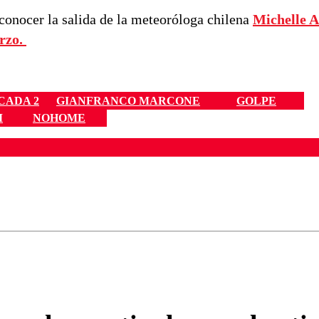
 conocer la salida de la meteoróloga chilena
Michelle 
arzo.
CADA 2
GIANFRANCO MARCONE
GOLPE
M
NOHOME
ados para garantizar un diálogo respetuoso.
Correo
Enviar c