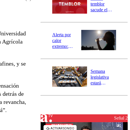
activa
temblor
mensajería
sacude el
SAE
norte del país:
revisa la
magnitud y el
Universidad
epicentro
Alerta por
calor
a Agrícola
extremo:
Senapred
activa Alerta
fines, y se
Temprana
Preventiva en
Semana
tres comunas
legislativa
estará
ensación
marcada por
 detrás de
el fin de la
tramitación
a revancha,
del proyecto
á”.
de
reconstrucción
Señal 2