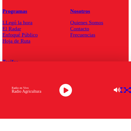
Programas
Nosotros
LLegó la hora
Quienes Somos
El Radar
Contacto
Enfoqué Público
Frecuencias
Hoja de Ruta
Tarifas
Comercial
Tarifas Servel Radio
Radio en Vivo
Radio Agricultura
Radio en Vivo
TV en Vivo
Descarga la APP