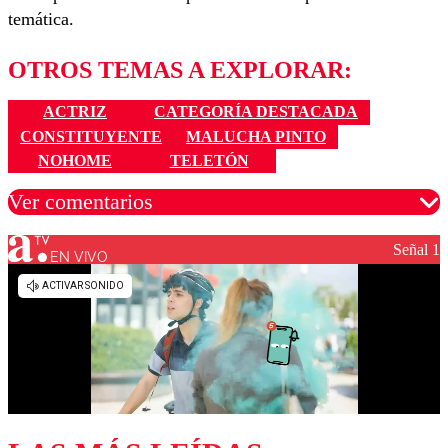
temática.
OTROS TEMAS A EXPLORAR:
ACTRIZ
CATEGORÍA DESTACADA
CONSTITUYENTE
MALUCHA PINTO
NOHOME
TELETÓN
Ver comentarios
Señal 1
EN VIVO
Los comentarios son moderados para garantizar un
diálogo respetuoso.
Nombre
Correo