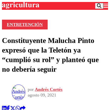
ENTRETENCIÓN
Podcast
Constituyente Malucha Pinto
Frecuencias
Agricultura TV
expresó que la Teletón ya
Deportes
“cumplió su rol” y planteó que
Entretención
Colo Colo
Noticias
no debería seguir
Motor
Vida Social
Otros Deportes
Dato Practico
Publicaciones en medios
Seleccion Chilena
Economía
Opinión
Torneo Internacional
Internacional
por
Andrés Cortés
Programas
Torneo Nacional
Nacional
agosto 09, 2021
Comercial
Universidad Católica
Política
Universidad de Chile
Sustentabilidad