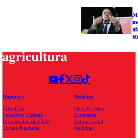
Mi
me
af
en
Deportes
Noticias
Colo Colo
Dato Practico
Seleccion Chilena
Economía
Universidad de Chile
Internacional
Torneo Nacional
Nacional