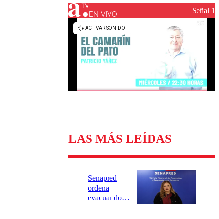
Universidad Católica
Política
Señal 1
Universidad de Chile
Sustentabilidad
EN VIVO
LAS MÁS LEÍDAS
Senapred
ordena
evacuar dos
sectores de
Carahue por