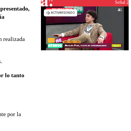
reconstrucción
Señal 2
epresentado,
ía
n realizada
.
r lo tanto
te por la