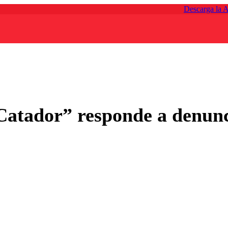
Descarga la 
Catador” responde a denunc