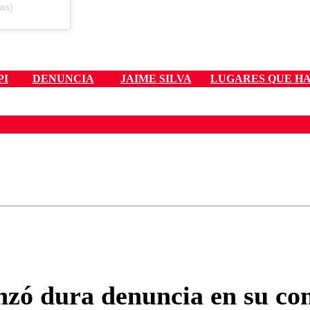
as)
PI
DENUNCIA
JAIME SILVA
LUGARES QUE H
ados para garantizar un diálogo respetuoso.
Correo
Enviar c
nzó dura denuncia en su co