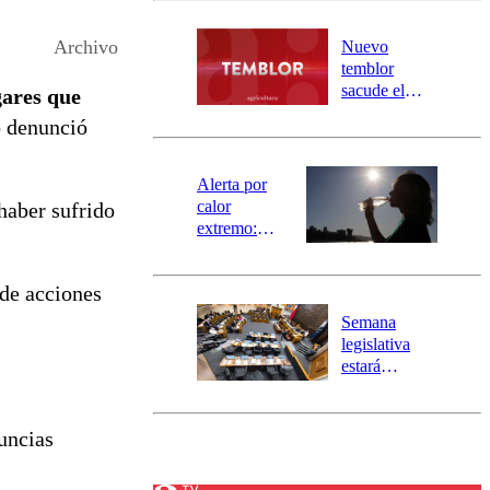
desborde del
río Damas:
Archivo
Nuevo
activa
temblor
mensajería
sacude el
ares que
SAE
norte del país:
o denunció
revisa la
magnitud y el
epicentro
Alerta por
calor
haber sufrido
extremo:
Senapred
activa Alerta
 de acciones
Temprana
Preventiva en
Semana
tres comunas
legislativa
estará
marcada por
el fin de la
tramitación
uncias
del proyecto
de