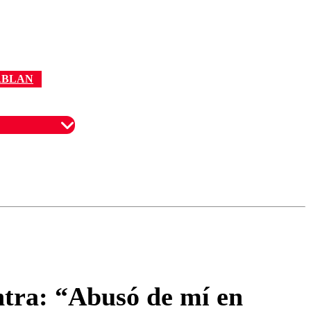
ABLAN
omentario
ntra: “Abusó de mí en