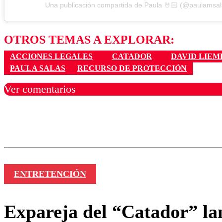
Una publicación compartida de Paula 🤘🏻 (@paulamsal
OTROS TEMAS A EXPLORAR:
ACCIONES LEGALES
CATADOR
DAVID LIEM
PAULA SALAS
RECURSO DE PROTECCIÓN
Ver comentarios
Los comentarios son moder
Nombre
ENTRETENCIÓN
Expareja del “Catador” la