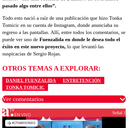
pasado algo entre ellos”.
Todo esto nació a raíz de una publicación que hizo Tonka
Tomicic en su cuenta de Instagram, donde anunciaba su
regreso a las pantallas. Allí, entre todos los comentarios, se
puede ver uno de
Fuenzalida en donde le desea todo el
éxito en este nuevo proyecto,
lo que levantó las
suspicacias de Sergio Rojas.
OTROS TEMAS A EXPLORAR:
DANIEL FUENZALIDA
ENTRETENCIÓN
TONKA TOMICIC
Ver comentarios
Señal 1
EN VIVO
Los comentarios son moderados para garantizar un
diálogo respetuoso.