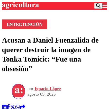
ENTRETENCIÓN
Podcast
Acusan a Daniel Fuenzalida de
Frecuencias
Agricultura TV
querer destruir la imagen de
Deportes
Tonka Tomicic: “Fue una
Entretención
Colo Colo
Noticias
obsesión”
Motor
Vida Social
Otros Deportes
Dato Practico
Publicaciones en medios
Seleccion Chilena
Economía
Opinión
Torneo Internacional
Internacional
por
Ignacio López
Programas
Torneo Nacional
Nacional
agosto 09, 2025
Comercial
Universidad Católica
Política
Universidad de Chile
Sustentabilidad