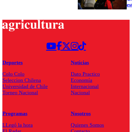
es
Deportes
Noticias
Colo Colo
Dato Practico
Seleccion Chilena
Economía
Universidad de Chile
Internacional
Torneo Nacional
Nacional
Programas
Nosotros
LLegó la hora
Quienes Somos
El Radar
Contacto