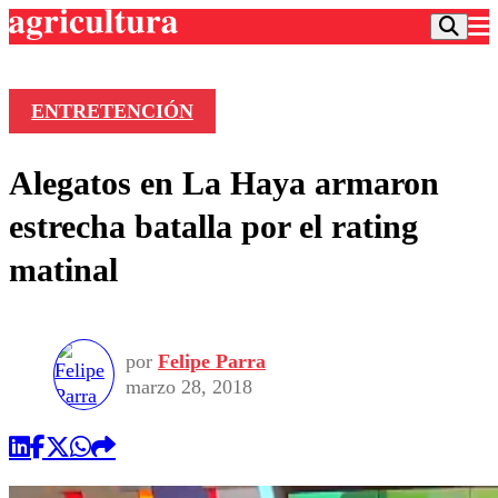
ENTRETENCIÓN
Podcast
Alegatos en La Haya armaron
Frecuencias
Agricultura TV
estrecha batalla por el rating
Deportes
matinal
Entretención
Colo Colo
Noticias
Motor
Vida Social
Otros Deportes
Dato Practico
Publicaciones en medios
por
Felipe Parra
Seleccion Chilena
Economía
Opinión
marzo 28, 2018
Torneo Internacional
Internacional
Programas
Torneo Nacional
Nacional
Comercial
Universidad Católica
Política
Universidad de Chile
Sustentabilidad