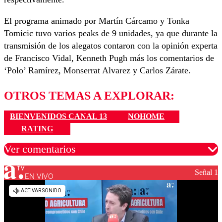
El programa animado por Martín Cárcamo y Tonka
Tomicic tuvo varios peaks de 9 unidades, ya que durante la
transmisión de los alegatos contaron con la opinión experta
de Francisco Vidal, Kenneth Pugh más los comentarios de
‘Polo’ Ramírez, Monserrat Alvarez y Carlos Zárate.
OTROS TEMAS A EXPLORAR:
BIENVENIDOS CANAL 13
NOHOME
RATING
Ver comentarios
Señal 1
EN VIVO
Los comentarios son moderados para garantizar un
diálogo respetuoso.
Nombre