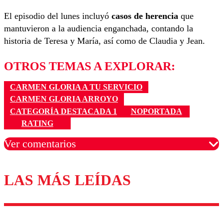
El episodio del lunes incluyó
casos de herencia
que
mantuvieron a la audiencia enganchada, contando la
historia de Teresa y María, así como de Claudia y Jean.
OTROS TEMAS A EXPLORAR:
CARMEN GLORIA A TU SERVICIO
CARMEN GLORIA ARROYO
CATEGORÍA DESTACADA 1
NOPORTADA
RATING
Ver comentarios
LAS MÁS LEÍDAS
Los comentarios son moderados para garantizar un
diálogo respetuoso.
Nombre