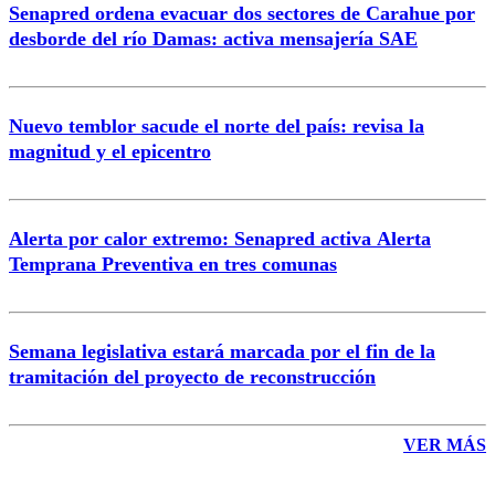
Senapred ordena evacuar dos sectores de Carahue por
Correo
desborde del río Damas: activa mensajería SAE
Nuevo temblor sacude el norte del país: revisa la
magnitud y el epicentro
Enviar comentario
Alerta por calor extremo: Senapred activa Alerta
Temprana Preventiva en tres comunas
Semana legislativa estará marcada por el fin de la
tramitación del proyecto de reconstrucción
VER MÁS