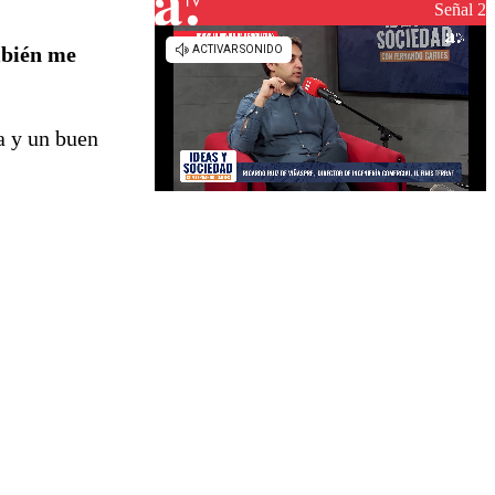
Señal 2
mbién me
a y un buen