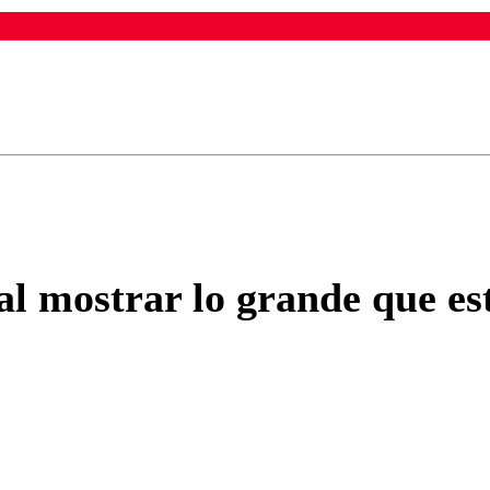
ados para garantizar un diálogo respetuoso.
Correo
Enviar c
l mostrar lo grande que est