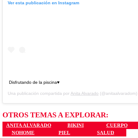
Ver esta publicación en Instagram
Disfrutando de la piscina♥️
Una publicación compartida por
Anita Alvarado
(@anitaalvaradom)
OTROS TEMAS A EXPLORAR:
ANITA ALVARADO
BIKINI
CUERPO
NOHOME
PIEL
SALUD