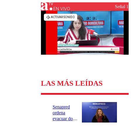
Universidad Católica
Política
Señal 1
Universidad de Chile
Sustentabilidad
EN VIVO
LAS MÁS LEÍDAS
Senapred
ordena
evacuar dos
sectores de
Carahue por