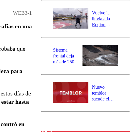
desborde del
río Damas:
WEB3-1
Vuelve la
activa
lluvia a la
mensajería
Región
rafías en una
SAE
Metropolitana:
este es el
pronóstico de
probaba que
la DMC para
Sistema
este viernes
frontal deja
más de 250
damnificados
leza para
y 317
personas
aisladas entre
Nuevo
Valparaíso y
estos días de
temblor
Los Ríos
sacude el
 estar hasta
norte del país:
revisa la
magnitud y el
epicentro
ncontró en