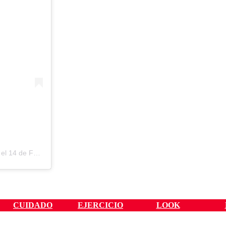
 el
14 de Feb de 2020 a las 6:30 PST
CUIDADO
EJERCICIO
LOOK