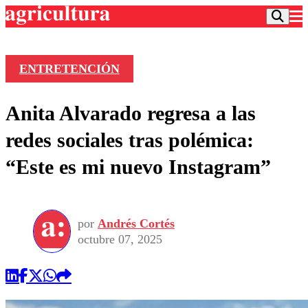
ENTRETENCIÓN
Podcast
Anita Alvarado regresa a las
Frecuencias
Agricultura TV
redes sociales tras polémica:
Deportes
“Este es mi nuevo Instagram”
Entretención
Colo Colo
Noticias
Motor
Vida Social
Otros Deportes
Dato Practico
Publicaciones en medios
por
Andrés Cortés
Seleccion Chilena
Economía
Opinión
octubre 07, 2025
Torneo Internacional
Internacional
Programas
Torneo Nacional
Nacional
Comercial
Universidad Católica
Política
Universidad de Chile
Sustentabilidad