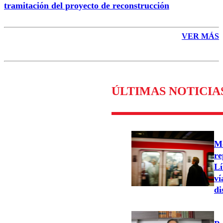
tramitación del proyecto de reconstrucción
VER MÁS
ÚLTIMAS NOTICIA
Me
re
Lí
ví
di