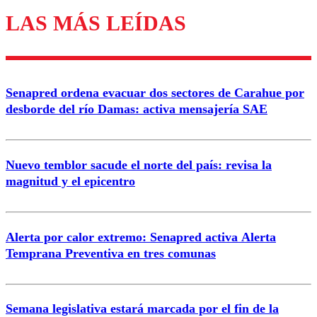
LAS MÁS LEÍDAS
Los comentarios son moderados para garantizar un
diálogo respetuoso.
Nombre
Senapred ordena evacuar dos sectores de Carahue por
Correo
desborde del río Damas: activa mensajería SAE
Nuevo temblor sacude el norte del país: revisa la
magnitud y el epicentro
Enviar comentario
Alerta por calor extremo: Senapred activa Alerta
Temprana Preventiva en tres comunas
Semana legislativa estará marcada por el fin de la