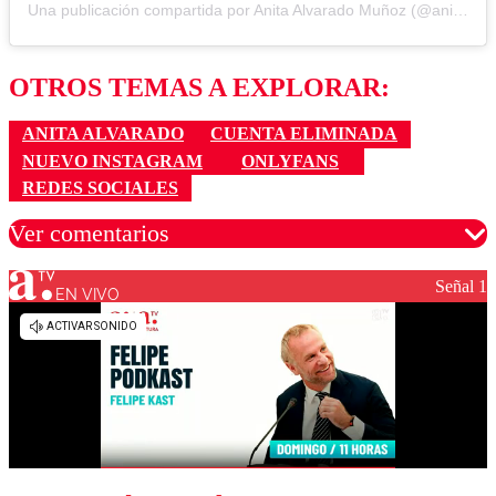
Una publicación compartida por Anita Alvarado Muñoz (@anitaalvarado2.0)
OTROS TEMAS A EXPLORAR:
ANITA ALVARADO
CUENTA ELIMINADA
NUEVO INSTAGRAM
ONLYFANS
REDES SOCIALES
Ver comentarios
Señal 1
EN VIVO
Los comentarios son moderados para garantizar un
diálogo respetuoso.
Nombre
Correo