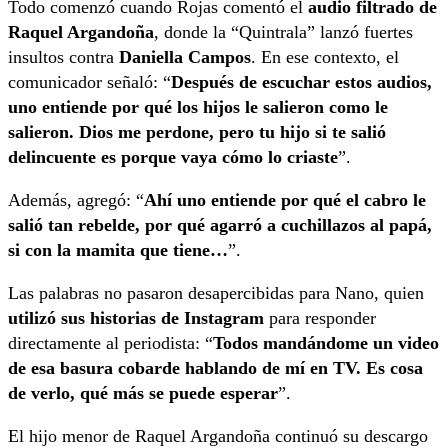
Todo comenzó cuando Rojas comentó el
audio filtrado de
Raquel Argandoña
, donde la “Quintrala” lanzó fuertes
insultos contra
Daniella Campos
. En ese contexto, el
comunicador señaló: “
Después de escuchar estos audios,
uno entiende por qué los hijos le salieron como le
salieron. Dios me perdone, pero tu hijo si te salió
delincuente es porque vaya cómo lo criaste
”.
Además, agregó: “
Ahí uno entiende por qué el cabro le
salió tan rebelde, por qué agarró a cuchillazos al papá,
si con la mamita que tiene…
”.
Las palabras no pasaron desapercibidas para Nano, quien
utilizó sus historias de Instagram
para responder
directamente al periodista: “
Todos mandándome un video
de esa basura cobarde hablando de mí en TV. Es cosa
de verlo, qué más se puede esperar
”.
El hijo menor de Raquel Argandoña continuó su descargo