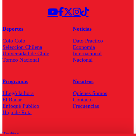
Deportes
Noticias
Colo Colo
Dato Practico
Seleccion Chilena
Economía
Universidad de Chile
Internacional
Torneo Nacional
Nacional
Programas
Nosotros
LLegó la hora
Quienes Somos
El Radar
Contacto
Enfoqué Público
Frecuencias
Hoja de Ruta
Tarifas