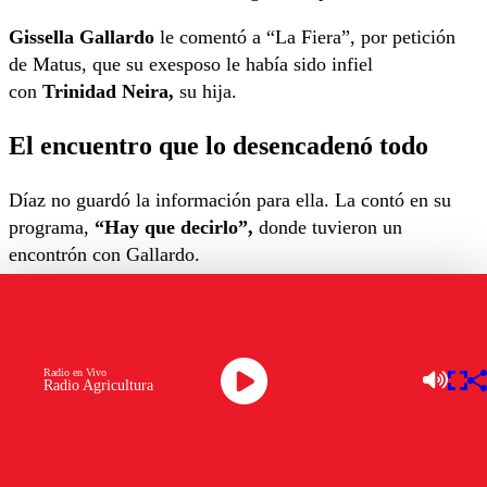
Gissella Gallardo
le comentó a “La Fiera”, por petición
de Matus, que su exesposo le había sido infiel
con
Trinidad Neira,
su hija.
El encuentro que lo desencadenó todo
Díaz no guardó la información para ella. La contó en su
programa,
“Hay que decirlo”,
donde tuvieron un
encontrón con Gallardo.
Desde ahí, el ambiente quedó
“que se cortaba con
tijera”.
Comenzaron los dimes y diretes entre Matus y
Díaz.
Radio en Vivo
Radio Agricultura
La primera la acusó de amenazarla. La segunda respondió
que todo era invento. Además, “La Fiera” aseguró que
Marité había borrado todos los mensajes entre ambas.