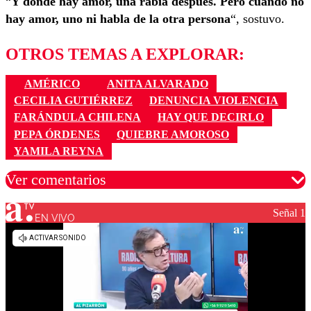
“
Y donde hay amor, una rabia después. Pero cuando no
hay amor, uno ni habla de la otra persona
“, sostuvo.
OTROS TEMAS A EXPLORAR:
AMÉRICO
ANITA ALVARADO
CECILIA GUTIÉRREZ
DENUNCIA VIOLENCIA
FARÁNDULA CHILENA
HAY QUE DECIRLO
PEPA ÓRDENES
QUIEBRE AMOROSO
YAMILA REYNA
Ver comentarios
Señal 1
EN VIVO
Los comentarios son moderados para garantizar un
diálogo respetuoso.
Nombre
Correo