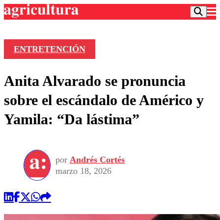
ENTRETENCIÓN
Podcast
Anita Alvarado se pronuncia
Frecuencias
Agricultura TV
sobre el escándalo de Américo y
Deportes
Yamila: “Da lástima”
Entretención
Colo Colo
Noticias
Motor
Vida Social
Otros Deportes
Dato Practico
Publicaciones en medios
por
Andrés Cortés
Seleccion Chilena
Economía
Opinión
marzo 18, 2026
Torneo Internacional
Internacional
Programas
Torneo Nacional
Nacional
Comercial
Universidad Católica
Política
Universidad de Chile
Sustentabilidad