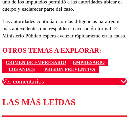
uno de los imputados permitió a las autoridades ubicar el
cuerpo y esclarecer parte del caso.
Las autoridades continúan con las diligencias para reunir
más antecedentes que respalden la acusación formal. El
Ministerio Público espera avanzar rápidamente en la causa.
OTROS TEMAS A EXPLORAR:
CRIMEN DE EMPRESARIO
EMPRESARIO
LOS ANDES
PRISIÓN PREVENTIVA
Ver comentarios
LAS MÁS LEÍDAS
Los comentarios son moderados para garantizar un
diálogo respetuoso.
Nombre