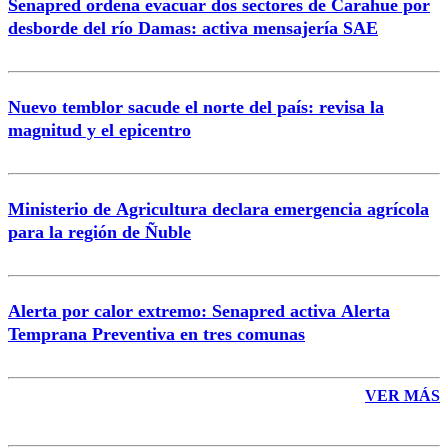
Senapred ordena evacuar dos sectores de Carahue por
Correo
desborde del río Damas: activa mensajería SAE
Nuevo temblor sacude el norte del país: revisa la
magnitud y el epicentro
Enviar comentario
Ministerio de Agricultura declara emergencia agrícola
para la región de Ñuble
Alerta por calor extremo: Senapred activa Alerta
Temprana Preventiva en tres comunas
VER MÁS