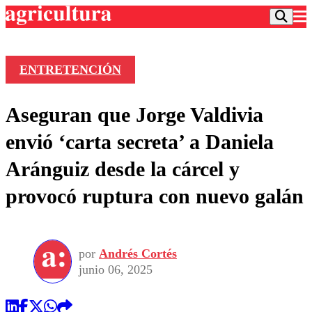
ENTRETENCIÓN
Podcast
Aseguran que Jorge Valdivia
Frecuencias
Agricultura TV
envió ‘carta secreta’ a Daniela
Deportes
Aránguiz desde la cárcel y
Entretención
Colo Colo
Noticias
provocó ruptura con nuevo galán
Motor
Vida Social
Otros Deportes
Dato Practico
Publicaciones en medios
Seleccion Chilena
Economía
Opinión
Torneo Internacional
Internacional
por
Andrés Cortés
Programas
Torneo Nacional
Nacional
junio 06, 2025
Comercial
Universidad Católica
Política
Universidad de Chile
Sustentabilidad