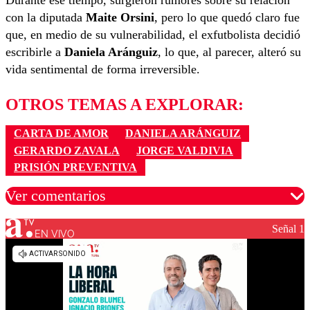
Durante ese tiempo, surgieron rumores sobre su relación
con la diputada
Maite Orsini
, pero lo que quedó claro fue
que, en medio de su vulnerabilidad, el exfutbolista decidió
escribirle a
Daniela Aránguiz
, lo que, al parecer, alteró su
vida sentimental de forma irreversible.
OTROS TEMAS A EXPLORAR:
CARTA DE AMOR
DANIELA ARÁNGUIZ
GERARDO ZAVALA
JORGE VALDIVIA
PRISIÓN PREVENTIVA
Ver comentarios
Señal 1
EN VIVO
Los comentarios son moderados para garantizar un
diálogo respetuoso.
Nombre