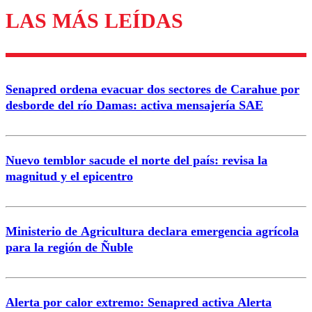
LAS MÁS LEÍDAS
Los comentarios son moderados para garantizar un
diálogo respetuoso.
Nombre
Senapred ordena evacuar dos sectores de Carahue por
Correo
desborde del río Damas: activa mensajería SAE
Nuevo temblor sacude el norte del país: revisa la
magnitud y el epicentro
Enviar comentario
Ministerio de Agricultura declara emergencia agrícola
para la región de Ñuble
Alerta por calor extremo: Senapred activa Alerta