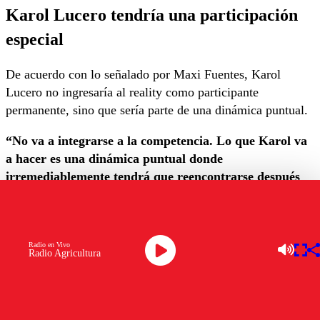
Karol Lucero tendría una participación
especial
De acuerdo con lo señalado por Maxi Fuentes, Karol
Lucero no ingresaría al reality como participante
permanente, sino que sería parte de una dinámica puntual.
“No va a integrarse a la competencia. Lo que Karol va
a hacer es una dinámica puntual donde
irremediablemente tendrá que reencontrarse después
de muchos años con Faloon Larraguibel”
, aseguró el
panelista.
Además, indicó que el programa tendría contemplada la
Radio en Vivo
Radio Agricultura
participación de otros rostros conocidos para reencontrarse
con sus exparejas durante el desarrollo del espacio.
Las pistas que alimentaron los rumores