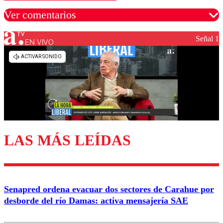
Ver comentarios
Señal 1
EN VIVO
Los comentarios son moderados para garantizar un
diálogo respetuoso.
Nombre
Correo
LAS MÁS LEÍDAS
Enviar comentario
Senapred ordena evacuar dos sectores de Carahue por
desborde del río Damas: activa mensajería SAE