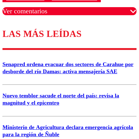
Ver comentarios
LAS MÁS LEÍDAS
Los comentarios son moderados para garantizar un
diálogo respetuoso.
Nombre
Senapred ordena evacuar dos sectores de Carahue por
Correo
desborde del río Damas: activa mensajería SAE
Nuevo temblor sacude el norte del país: revisa la
magnitud y el epicentro
Enviar comentario
Ministerio de Agricultura declara emergencia agrícola
para la región de Ñuble