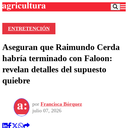
ENTRETENCIÓN
Podcast
Aseguran que Raimundo Cerda
Frecuencias
Agricultura TV
habría terminado con Faloon:
Deportes
revelan detalles del supuesto
Entretención
Colo Colo
Noticias
quiebre
Motor
Vida Social
Otros Deportes
Dato Practico
Publicaciones en medios
Seleccion Chilena
Economía
Opinión
Torneo Internacional
Internacional
por
Francisca Bórquez
Programas
Torneo Nacional
Nacional
julio 07, 2026
Comercial
Universidad Católica
Política
Universidad de Chile
Sustentabilidad