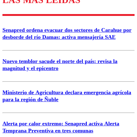
diálogo respetuoso.
Nombre
Senapred ordena evacuar dos sectores de Carahue por
Correo
desborde del río Damas: activa mensajería SAE
Nuevo temblor sacude el norte del país: revisa la
magnitud y el epicentro
Enviar comentario
Ministerio de Agricultura declara emergencia agrícola
para la región de Ñuble
Alerta por calor extremo: Senapred activa Alerta
Temprana Preventiva en tres comunas