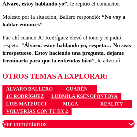
Álvaro, estoy hablando yo”
, le repitió el conductor.
Molesto por la situación, Ballero respondió:
“No voy a
hablar entonces”
.
Fue ahí cuando JC Rodríguez elevó el tono y le pidió
respeto.
“Álvaro, estoy hablando yo, respeta… No seas
irrespetuoso. Estoy haciendo una pregunta, déjame
terminarla para que la entiendas bien”
, le advirtió.
OTROS TEMAS A EXPLORAR:
ÁLVARO BALLERO
GUARÉN
JC RODRÍGUEZ
LUDMILA KSENOFONTOVA
LUIS MATEUCCI
MEGA
REALITY
VOLVERÍAS CON TU EX 2
Ver comentarios