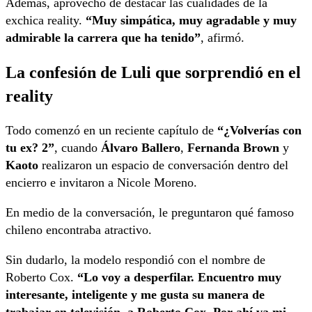
Además, aprovechó de destacar las cualidades de la
exchica reality.
“Muy simpática, muy agradable y muy
admirable la carrera que ha tenido”
, afirmó.
La confesión de Luli que sorprendió en el
reality
Todo comenzó en un reciente capítulo de
“¿Volverías con
tu ex? 2”
, cuando
Álvaro Ballero
,
Fernanda Brown
y
Kaoto
realizaron un espacio de conversación dentro del
encierro e invitaron a Nicole Moreno.
En medio de la conversación, le preguntaron qué famoso
chileno encontraba atractivo.
Sin dudarlo, la modelo respondió con el nombre de
Roberto Cox.
“Lo voy a desperfilar. Encuentro muy
interesante, inteligente y me gusta su manera de
trabajar en televisión, a Roberto Cox. Por ahí va mi