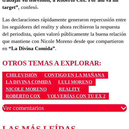
target”
, confesó.
Las declaraciones rápidamente generaron repercusión entre
los seguidores del reality y ahora recibieron la respuesta
del periodista, quien valoró públicamente la buena relación
que mantiene con Nicole Moreno desde que compartieron
en
“La Divina Comida”
.
OTROS TEMAS A EXPLORAR:
CHILEVISIÓN
CONTIGO EN LA MAÑANA
LA DIVINA COMIDA
LULI MORENO
NICOLE MORENO
REALITY
ROBERTO COX
VOLVERÍAS CON TU EX 2
Ver comentarios
LAS MÁS LEÍDAS
Los comentarios son moderados para garantizar un