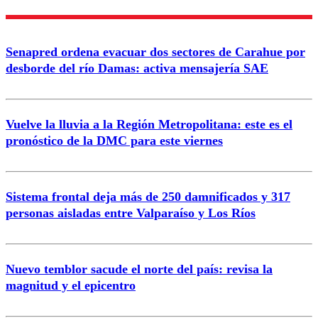
Nombre
Senapred ordena evacuar dos sectores de Carahue por
Correo
desborde del río Damas: activa mensajería SAE
Vuelve la lluvia a la Región Metropolitana: este es el
pronóstico de la DMC para este viernes
Enviar comentario
Sistema frontal deja más de 250 damnificados y 317
personas aisladas entre Valparaíso y Los Ríos
Nuevo temblor sacude el norte del país: revisa la
magnitud y el epicentro