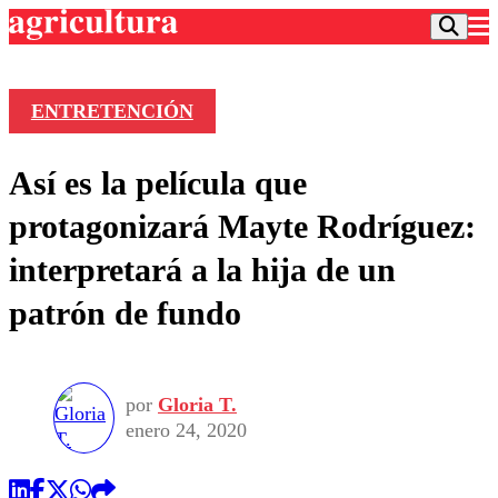
ENTRETENCIÓN
Podcast
Así es la película que
Frecuencias
Agricultura TV
protagonizará Mayte Rodríguez:
Deportes
interpretará a la hija de un
Entretención
Colo Colo
Noticias
patrón de fundo
Motor
Vida Social
Otros Deportes
Dato Practico
Publicaciones en medios
Seleccion Chilena
Economía
Opinión
Torneo Internacional
Internacional
por
Gloria T.
Programas
Torneo Nacional
Nacional
enero 24, 2020
Comercial
Universidad Católica
Política
Universidad de Chile
Sustentabilidad