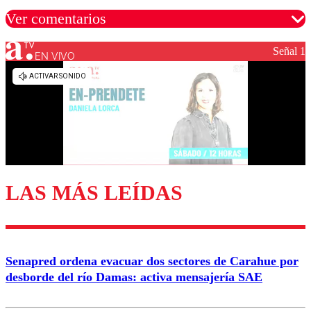
Ver comentarios
Señal 1
EN VIVO
Los comentarios son moderados para garantizar un
diálogo respetuoso.
Nombre
Correo
LAS MÁS LEÍDAS
Enviar comentario
Senapred ordena evacuar dos sectores de Carahue por
desborde del río Damas: activa mensajería SAE