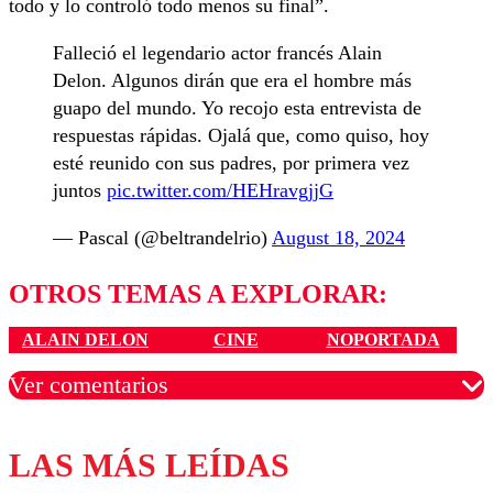
todo y lo controló todo menos su final”.
Falleció el legendario actor francés Alain
Delon. Algunos dirán que era el hombre más
guapo del mundo. Yo recojo esta entrevista de
respuestas rápidas. Ojalá que, como quiso, hoy
esté reunido con sus padres, por primera vez
juntos
pic.twitter.com/HEHravgjjG
— Pascal (@beltrandelrio)
August 18, 2024
OTROS TEMAS A EXPLORAR:
ALAIN DELON
CINE
NOPORTADA
Ver comentarios
LAS MÁS LEÍDAS
Los comentarios son moderados para garantizar un
diálogo respetuoso.