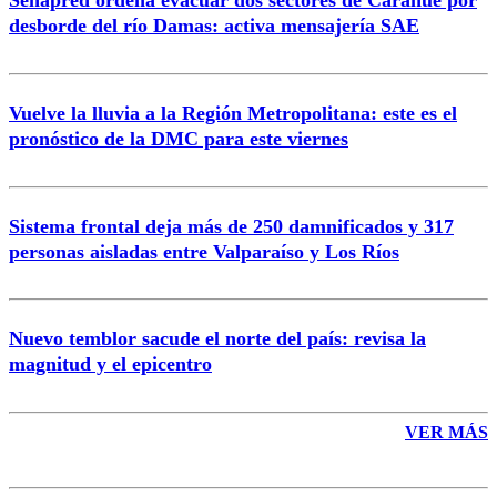
Correo
desborde del río Damas: activa mensajería SAE
Vuelve la lluvia a la Región Metropolitana: este es el
pronóstico de la DMC para este viernes
Enviar comentario
Sistema frontal deja más de 250 damnificados y 317
personas aisladas entre Valparaíso y Los Ríos
Nuevo temblor sacude el norte del país: revisa la
magnitud y el epicentro
VER MÁS