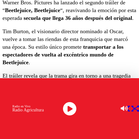
Warner Bros. Pictures ha lanzado el segundo tráiler de
“
Beetlejuice, Beetlejuice
“, reavivando la emoción por esta
esperada
secuela que llega 36 años después del original
.
Tim Burton, el visionario director nominado al Oscar,
vuelve a tomar las riendas de esta franquicia que marcó
una época. Su estilo único promete
transportar a los
espectadores de vuelta al excéntrico mundo de
Beetlejuice
.
El tráiler revela que la trama gira en torno a una tragedia
familiar que obliga a los Deetz a regresar a Winter River.
Este giro del destino desencadena una serie de eventos
sobrenaturales que amenazan con desatar el caos.
Radio en Vivo
Radio Agricultura
Lydia Deetz, interpretada nuevamente por Winona
Ryder
, se enfrenta a nuevos desafíos como madre. Su hija
adolescente, Astrid, descubre accidentalmente un portal al
Más Allá, poniendo en marcha una aventura sobrenatural.