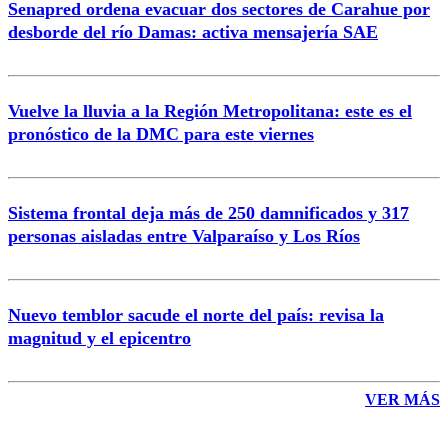
Senapred ordena evacuar dos sectores de Carahue por
Correo
desborde del río Damas: activa mensajería SAE
Vuelve la lluvia a la Región Metropolitana: este es el
pronóstico de la DMC para este viernes
Enviar comentario
Sistema frontal deja más de 250 damnificados y 317
personas aisladas entre Valparaíso y Los Ríos
Nuevo temblor sacude el norte del país: revisa la
magnitud y el epicentro
VER MÁS