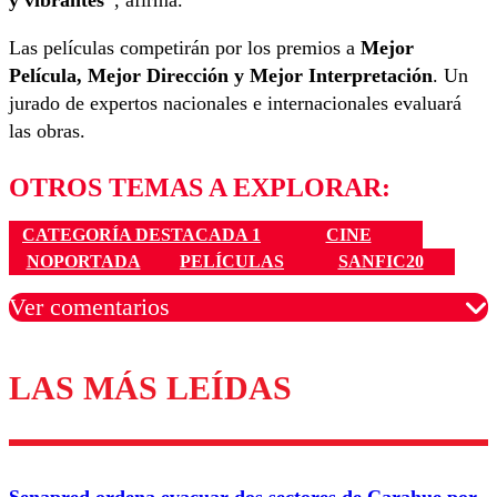
y vibrantes”
, afirma.
Las películas competirán por los premios a
Mejor
Película, Mejor Dirección y Mejor Interpretación
. Un
jurado de expertos nacionales e internacionales evaluará
las obras.
OTROS TEMAS A EXPLORAR:
CATEGORÍA DESTACADA 1
CINE
NOPORTADA
PELÍCULAS
SANFIC20
Ver comentarios
LAS MÁS LEÍDAS
Los comentarios son moderados para garantizar un
diálogo respetuoso.
Nombre
Senapred ordena evacuar dos sectores de Carahue por