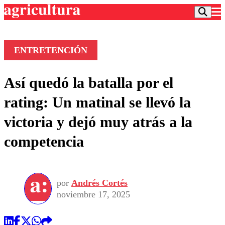
ENTRETENCIÓN
Podcast
Así quedó la batalla por el
Frecuencias
Agricultura TV
rating: Un matinal se llevó la
Deportes
victoria y dejó muy atrás a la
Entretención
Colo Colo
Noticias
competencia
Motor
Vida Social
Otros Deportes
Dato Practico
Publicaciones en medios
Seleccion Chilena
Economía
Opinión
Torneo Internacional
Internacional
por
Andrés Cortés
Programas
Torneo Nacional
Nacional
noviembre 17, 2025
Comercial
Universidad Católica
Política
Universidad de Chile
Sustentabilidad