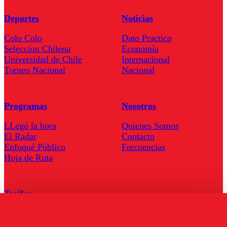
Deportes
Noticias
Colo Colo
Dato Practico
Seleccion Chilena
Economía
Universidad de Chile
Internacional
Torneo Nacional
Nacional
Programas
Nosotros
LLegó la hora
Quienes Somos
El Radar
Contacto
Enfoqué Público
Frecuencias
Hoja de Ruta
Tarifas
Comercial
Tarifas Servel Radio