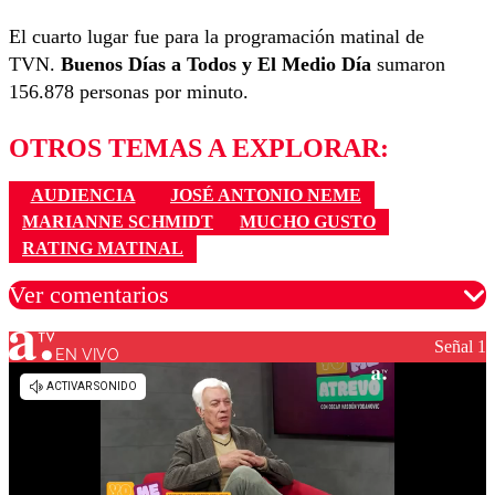
El cuarto lugar fue para la programación matinal de
TVN.
Buenos Días a Todos y El Medio Día
sumaron
156.878 personas por minuto.
OTROS TEMAS A EXPLORAR:
AUDIENCIA
JOSÉ ANTONIO NEME
MARIANNE SCHMIDT
MUCHO GUSTO
RATING MATINAL
Ver comentarios
Señal 1
EN VIVO
Los comentarios son moderados para garantizar un
diálogo respetuoso.
Nombre
Correo