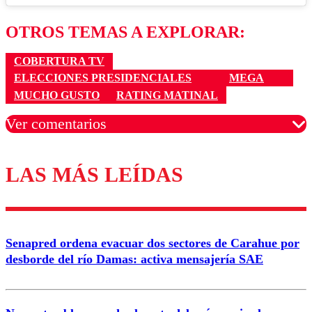
OTROS TEMAS A EXPLORAR:
COBERTURA TV
ELECCIONES PRESIDENCIALES
MEGA
MUCHO GUSTO
RATING MATINAL
Ver comentarios
LAS MÁS LEÍDAS
Los comentarios son moderados para garantizar un
diálogo respetuoso.
Nombre
Senapred ordena evacuar dos sectores de Carahue por
Correo
desborde del río Damas: activa mensajería SAE