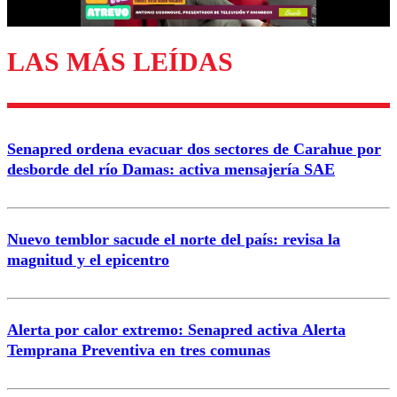
LAS MÁS LEÍDAS
Enviar comentario
Senapred ordena evacuar dos sectores de Carahue por
desborde del río Damas: activa mensajería SAE
Nuevo temblor sacude el norte del país: revisa la
magnitud y el epicentro
Alerta por calor extremo: Senapred activa Alerta
Temprana Preventiva en tres comunas