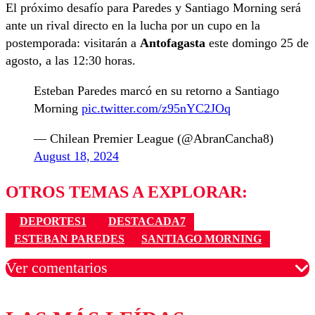
El próximo desafío para Paredes y Santiago Morning será
ante un rival directo en la lucha por un cupo en la
postemporada: visitarán a
Antofagasta
este domingo 25 de
agosto, a las 12:30 horas.
Esteban Paredes marcó en su retorno a Santiago
Morning
pic.twitter.com/z95nYC2JOq
— Chilean Premier League (@AbranCancha8)
August 18, 2024
OTROS TEMAS A EXPLORAR:
DEPORTES1
DESTACADA7
ESTEBAN PAREDES
SANTIAGO MORNING
Ver comentarios
Los comentarios son moderados para garantizar un