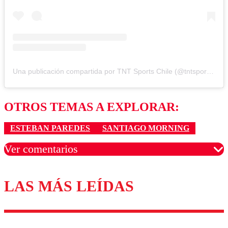
Una publicación compartida por TNT Sports Chile (@tntsportscl)
OTROS TEMAS A EXPLORAR:
ESTEBAN PAREDES
SANTIAGO MORNING
Ver comentarios
LAS MÁS LEÍDAS
Los comentarios son moderados para garantizar un
diálogo respetuoso.
Nombre