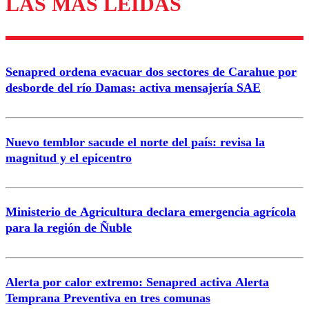
LAS MÁS LEÍDAS
diálogo respetuoso.
Nombre
Senapred ordena evacuar dos sectores de Carahue por
Correo
desborde del río Damas: activa mensajería SAE
Nuevo temblor sacude el norte del país: revisa la
magnitud y el epicentro
Enviar comentario
Ministerio de Agricultura declara emergencia agrícola
para la región de Ñuble
Alerta por calor extremo: Senapred activa Alerta
Temprana Preventiva en tres comunas