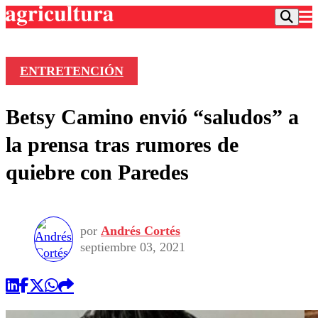
ENTRETENCIÓN
Podcast
Betsy Camino envió “saludos” a
Frecuencias
Agricultura TV
la prensa tras rumores de
Deportes
quiebre con Paredes
Entretención
Colo Colo
Noticias
Motor
Vida Social
Otros Deportes
Dato Practico
Publicaciones en medios
por
Andrés Cortés
Seleccion Chilena
Economía
Opinión
septiembre 03, 2021
Torneo Internacional
Internacional
Programas
Torneo Nacional
Nacional
Comercial
Universidad Católica
Política
Universidad de Chile
Sustentabilidad