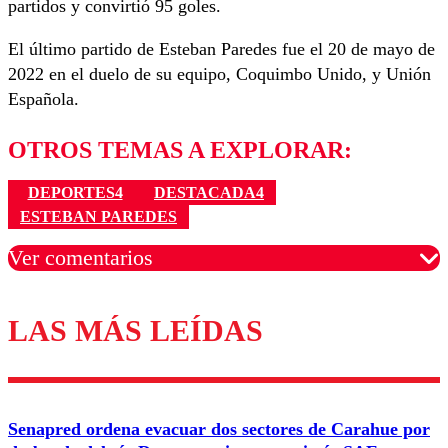
partidos y convirtió 95 goles.
El último partido de Esteban Paredes fue el 20 de mayo de
2022 en el duelo de su equipo, Coquimbo Unido, y Unión
Española.
OTROS TEMAS A EXPLORAR:
DEPORTES4
DESTACADA4
ESTEBAN PAREDES
Ver comentarios
LAS MÁS LEÍDAS
Los comentarios son moderados para garantizar un
diálogo respetuoso.
Nombre
Senapred ordena evacuar dos sectores de Carahue por
Correo