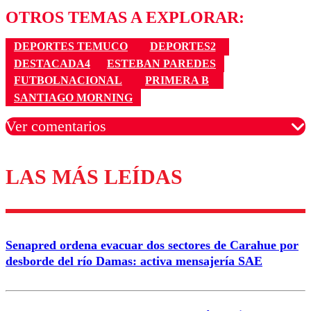
OTROS TEMAS A EXPLORAR:
DEPORTES TEMUCO
DEPORTES2
DESTACADA4
ESTEBAN PAREDES
FUTBOLNACIONAL
PRIMERA B
SANTIAGO MORNING
Ver comentarios
LAS MÁS LEÍDAS
Los comentarios son moderados para garantizar un
diálogo respetuoso.
Nombre
Senapred ordena evacuar dos sectores de Carahue por
Correo
desborde del río Damas: activa mensajería SAE