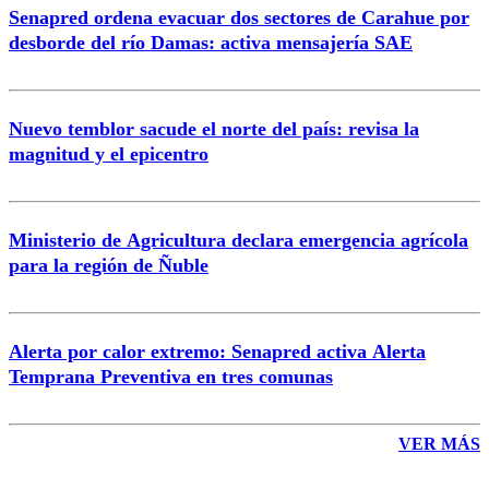
Senapred ordena evacuar dos sectores de Carahue por
Correo
desborde del río Damas: activa mensajería SAE
Nuevo temblor sacude el norte del país: revisa la
magnitud y el epicentro
Enviar comentario
Ministerio de Agricultura declara emergencia agrícola
para la región de Ñuble
Alerta por calor extremo: Senapred activa Alerta
Temprana Preventiva en tres comunas
VER MÁS