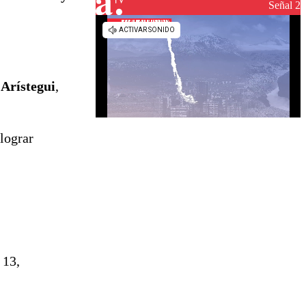
reconstrucción
Señal 2
Arístegui
,
lograr
 13,