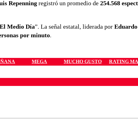
uis Repenning
registró un promedio de
254.568 espec
El Medio Día
”. La señal estatal, liderada por
Eduardo
ersonas por minuto
.
AÑANA
MEGA
MUCHO GUSTO
RATING MA
ados para garantizar un diálogo respetuoso.
Correo