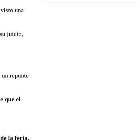
el fin de la
tramitación
 visto una
del proyecto
de
reconstrucción
su juicio,
 un repunte
e que el
de la feria,