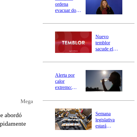
ordena
evacuar dos
sectores de
Carahue por
desborde del
río Damas:
Nuevo
activa
temblor
mensajería
sacude el
SAE
norte del país:
revisa la
magnitud y el
epicentro
Alerta por
calor
extremo:
Senapred
activa Alerta
Mega
Temprana
Preventiva en
Semana
de abordó
tres comunas
legislativa
rápidamente
estará
marcada por