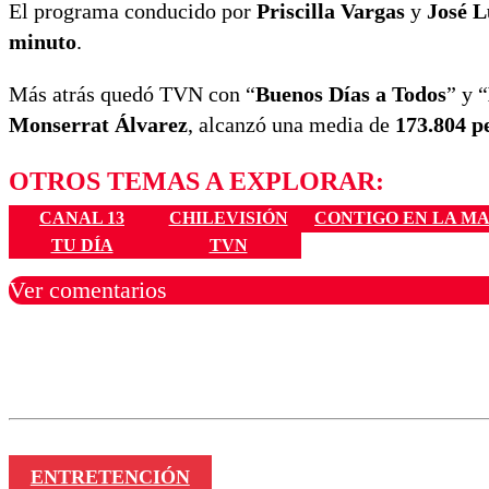
El programa conducido por
Priscilla Vargas
y
José L
minuto
.
Más atrás quedó TVN con “
Buenos Días a Todos
” y “
Monserrat Álvarez
, alcanzó una media de
173.804 p
OTROS TEMAS A EXPLORAR:
CANAL 13
CHILEVISIÓN
CONTIGO EN LA M
TU DÍA
TVN
Ver comentarios
Los comentarios son moder
Nombre
ENTRETENCIÓN