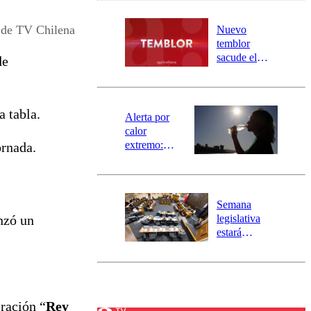
desborde del
río Damas:
 de TV Chilena
Nuevo
activa
temblor
mensajería
sacude el
de
SAE
norte del país:
revisa la
magnitud y el
 tabla.
epicentro
Alerta por
calor
extremo:
ornada.
Senapred
activa Alerta
Temprana
Preventiva en
Semana
tres comunas
legislativa
nzó un
estará
marcada por
el fin de la
tramitación
del proyecto
de
eración “
Rey