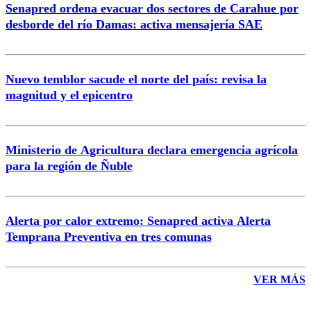
Senapred ordena evacuar dos sectores de Carahue por
Correo
desborde del río Damas: activa mensajería SAE
Nuevo temblor sacude el norte del país: revisa la
magnitud y el epicentro
Enviar comentario
Ministerio de Agricultura declara emergencia agrícola
para la región de Ñuble
Alerta por calor extremo: Senapred activa Alerta
Temprana Preventiva en tres comunas
VER MÁS