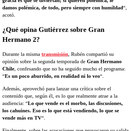
gracia es que se diviertan; si quieren polémica, le
damos polémica, de todo, pero siempre con humildad
“,
acotó.
¿Qué opina Gutiérrez sobre Gran
Hermano 2?
Durante la misma
transmisión
, Rubén compartió su
opinión sobre la segunda temporada de
Gran Hermano
Chile
, confesando que no ha seguido mucho el programa:
“
Es un poco aburrido, en realidad ni lo veo
“.
Además, aprovechó para lanzar una crítica sobre el
contenido que, según él, es lo que realmente atrae a la
audiencia: “
Lo que vende es el morbo, las discusiones,
los cahuines. Eso es lo que está vendiendo, lo que se
vende más en TV
“.
Finalmente, sobre las acusaciones que provocaron su salida