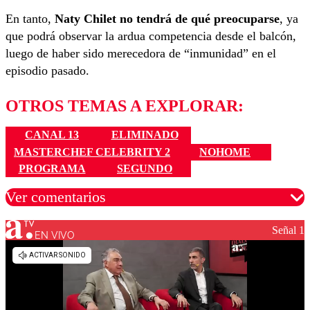
En tanto,
Naty Chilet no tendrá de qué preocuparse
, ya
que podrá observar la ardua competencia desde el balcón,
luego de haber sido merecedora de “inmunidad” en el
episodio pasado.
OTROS TEMAS A EXPLORAR:
CANAL 13
ELIMINADO
MASTERCHEF CELEBRITY 2
NOHOME
PROGRAMA
SEGUNDO
Ver comentarios
Señal 1
EN VIVO
Los comentarios son moderados para garantizar un
diálogo respetuoso.
Nombre