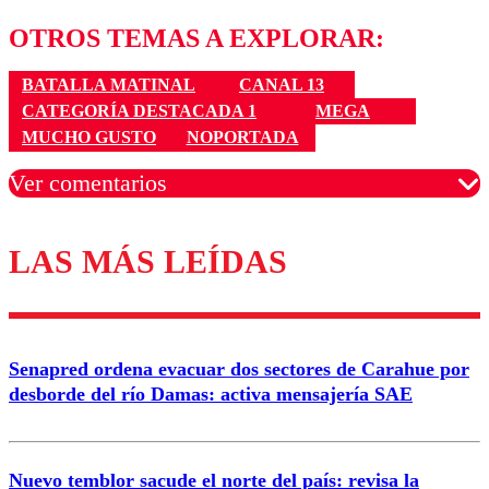
OTROS TEMAS A EXPLORAR:
BATALLA MATINAL
CANAL 13
CATEGORÍA DESTACADA 1
MEGA
MUCHO GUSTO
NOPORTADA
Ver comentarios
LAS MÁS LEÍDAS
Los comentarios son moderados para garantizar un
diálogo respetuoso.
Nombre
Senapred ordena evacuar dos sectores de Carahue por
Correo
desborde del río Damas: activa mensajería SAE
Nuevo temblor sacude el norte del país: revisa la