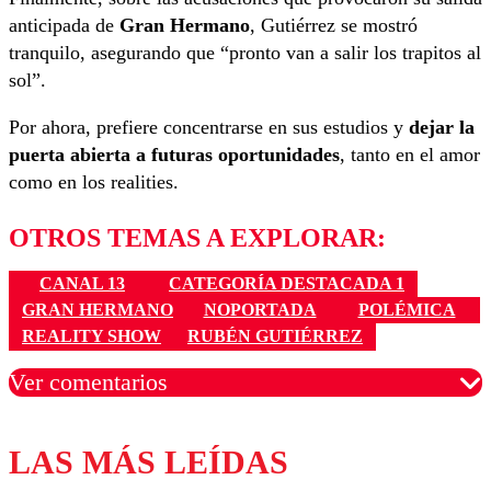
anticipada de
Gran Hermano
, Gutiérrez se mostró
tranquilo, asegurando que “pronto van a salir los trapitos al
sol”.
Por ahora, prefiere concentrarse en sus estudios y
dejar la
puerta abierta a futuras oportunidades
, tanto en el amor
como en los realities.
OTROS TEMAS A EXPLORAR:
CANAL 13
CATEGORÍA DESTACADA 1
GRAN HERMANO
NOPORTADA
POLÉMICA
REALITY SHOW
RUBÉN GUTIÉRREZ
Ver comentarios
LAS MÁS LEÍDAS
Los comentarios son moderados para garantizar un
diálogo respetuoso.