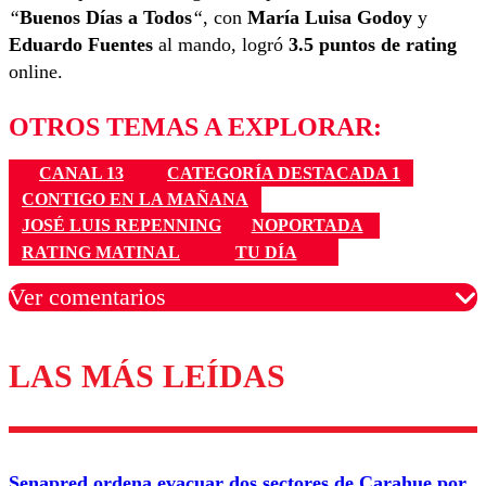
“
Buenos Días a Todos
“
, con
María Luisa Godoy
y
Eduardo Fuentes
al mando, logró
3.5 puntos de rating
online.
OTROS TEMAS A EXPLORAR:
CANAL 13
CATEGORÍA DESTACADA 1
CONTIGO EN LA MAÑANA
JOSÉ LUIS REPENNING
NOPORTADA
RATING MATINAL
TU DÍA
Ver comentarios
LAS MÁS LEÍDAS
Los comentarios son moderados para garantizar un
diálogo respetuoso.
Nombre
Senapred ordena evacuar dos sectores de Carahue por