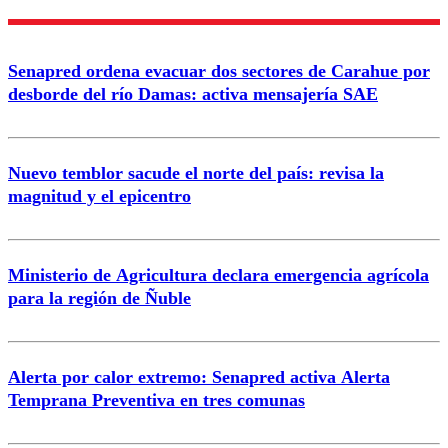
Nombre
Senapred ordena evacuar dos sectores de Carahue por
Correo
desborde del río Damas: activa mensajería SAE
Nuevo temblor sacude el norte del país: revisa la
magnitud y el epicentro
Enviar comentario
Ministerio de Agricultura declara emergencia agrícola
para la región de Ñuble
Alerta por calor extremo: Senapred activa Alerta
Temprana Preventiva en tres comunas