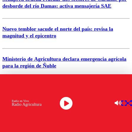
Correo
desborde del río Damas: activa mensajería SAE
Nuevo temblor sacude el norte del país: revisa la
magnitud y el epicentro
Enviar comentario
Ministerio de Agricultura declara emergencia agrícola
para la región de Ñuble
Alerta por calor extremo: Senapred activa Alerta
Temprana Preventiva en tres comunas
Radio en Vivo
Radio Agricultura
VER MÁS