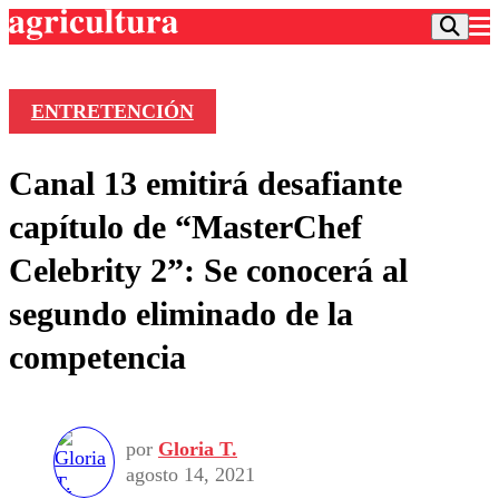
ENTRETENCIÓN
Podcast
Canal 13 emitirá desafiante
Frecuencias
Agricultura TV
capítulo de “MasterChef
Deportes
Celebrity 2”: Se conocerá al
Entretención
Colo Colo
Noticias
segundo eliminado de la
Motor
Vida Social
Otros Deportes
Dato Practico
competencia
Publicaciones en medios
Seleccion Chilena
Economía
Opinión
Torneo Internacional
Internacional
Programas
Torneo Nacional
Nacional
Comercial
por
Gloria T.
Universidad Católica
Política
agosto 14, 2021
Universidad de Chile
Sustentabilidad