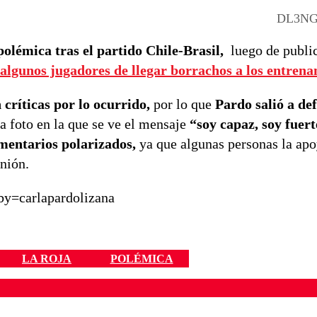
DL3NG
olémica tras el partido Chile-Brasil,
luego de public
algunos jugadores de llegar borrachos a los entrena
 críticas por lo ocurrido,
por lo que
Pardo salió a de
a foto en la que se ve el mensaje
“soy capaz, soy fuert
mentarios polarizados,
ya que algunas personas la ap
inión.
y=carlapardolizana
LA ROJA
POLÉMICA