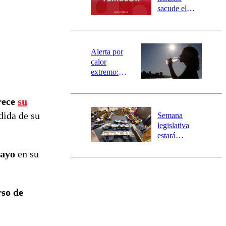
mensajería
sacude el
SAE
norte del país:
revisa la
magnitud y el
epicentro
Alerta por
calor
extremo:
Senapred
activa Alerta
rece
su
Temprana
Preventiva en
dida de su
Semana
tres comunas
legislativa
estará
marcada por
mayo
en su
el fin de la
tramitación
del proyecto
de
so de
reconstrucción