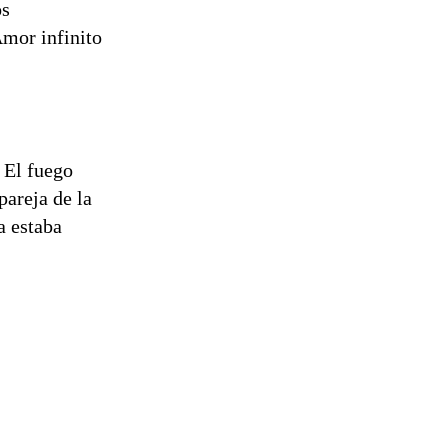
os
Amor infinito
 El fuego
pareja de la
a estaba