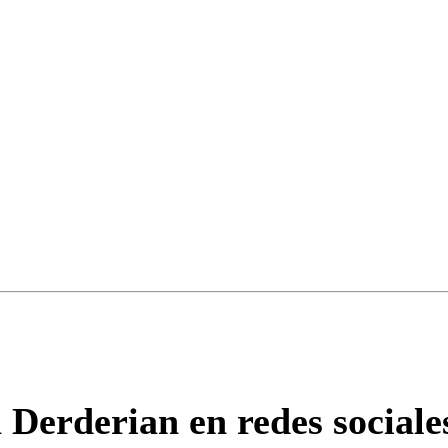
ados para garantizar un diálogo respetuoso.
Correo
Enviar c
Derderian en redes sociales