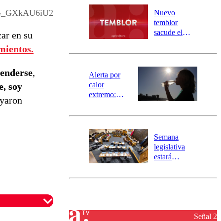
río Damas:
_GXkAU6iU2
Nuevo
activa
temblor
mensajería
sacude el
ar en su
SAE
norte del país:
mientos.
revisa la
magnitud y el
fenderse
,
epicentro
Alerta por
calor
e, soy
extremo:
oyaron
Senapred
activa Alerta
Temprana
Preventiva en
Semana
tres comunas
legislativa
estará
marcada por
el fin de la
tramitación
del proyecto
de
reconstrucción
Señal 2