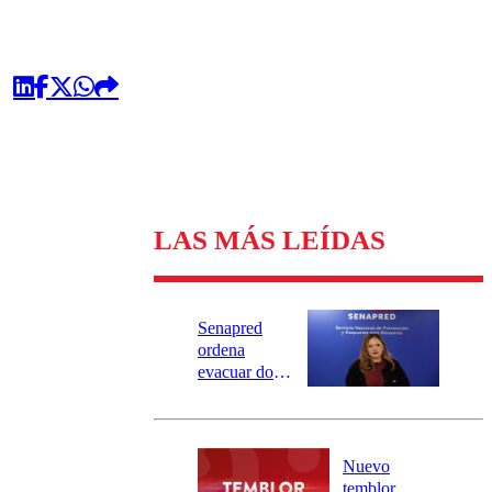
LAS MÁS LEÍDAS
Senapred
ordena
evacuar dos
sectores de
Carahue por
desborde del
río Damas:
Nuevo
activa
temblor