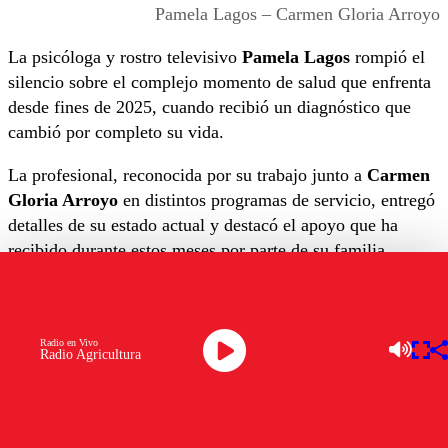
Pamela Lagos – Carmen Gloria Arroyo
La psicóloga y rostro televisivo
Pamela Lagos
rompió el
silencio sobre el complejo momento de salud que enfrenta
desde fines de 2025, cuando recibió un diagnóstico que
cambió por completo su vida.
La profesional, reconocida por su trabajo junto a
Carmen
Gloria Arroyo
en distintos programas de servicio, entregó
detalles de su estado actual y destacó el apoyo que ha
recibido durante estos meses por parte de su familia,
amigos y cercanos.
Entre ellos, una persona ha tenido un papel fundamental en
su proceso de recuperación.
Radio en Vivo
Radio Agricultura
El diagnóstico que recibió a fines de 2025
En conversación con
Página 7
, Pamela Lagos reveló que