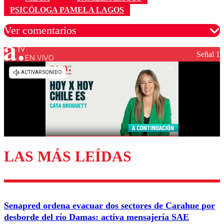
PSICÓLOGA PAMELA LAGOS
Ver comentarios
Señal 1
EN VIVO
Los comentarios son moderados para garantizar un
diálogo respetuoso.
Nombre
Correo
LAS MÁS LEÍDAS
Enviar comentario
Senapred ordena evacuar dos sectores de Carahue por
desborde del río Damas: activa mensajería SAE