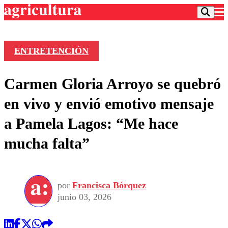
ENTRETENCIÓN
Podcast
Carmen Gloria Arroyo se quebró
Frecuencias
Agricultura TV
en vivo y envió emotivo mensaje
Deportes
a Pamela Lagos: “Me hace
Entretención
Colo Colo
Noticias
mucha falta”
Motor
Vida Social
Otros Deportes
Dato Practico
Publicaciones en medios
Seleccion Chilena
Economía
Opinión
Torneo Internacional
Internacional
por
Francisca Bórquez
Programas
Torneo Nacional
Nacional
junio 03, 2026
Comercial
Universidad Católica
Política
Universidad de Chile
Sustentabilidad