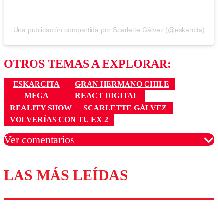
Una publicación compartida por Scarlette Gálvez (@eskarcita)
OTROS TEMAS A EXPLORAR:
ESKARCITA
GRAN HERMANO CHILE
MEGA
REACT DIGITAL
REALITY SHOW
SCARLETTE GÁLVEZ
VOLVERÍAS CON TU EX 2
Ver comentarios
LAS MÁS LEÍDAS
Los comentarios son moderados para garantizar un
diálogo respetuoso.
Nombre