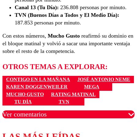
Canal 13 (Tu Día):
236.808 personas por minuto.
TVN (Buenos Días a Todos y El Medio Día):
187.853 personas por minuto.
Con estos números,
Mucho Gusto
reafirmó su dominio en
el bloque matinal y volvió a sacar una importante ventaja
sobre el resto de la competencia.
OTROS TEMAS A EXPLORAR:
CONTIGO EN LA MAÑANA
JOSÉ ANTONIO NEME
KAREN DOGGENWEILER
MEGA
MUCHO GUSTO
RATING MATINAL
TU DÍA
TVN
Ver comentarios
LAS MÁS LEÍDAS
Los comentarios son moderados para garantizar un