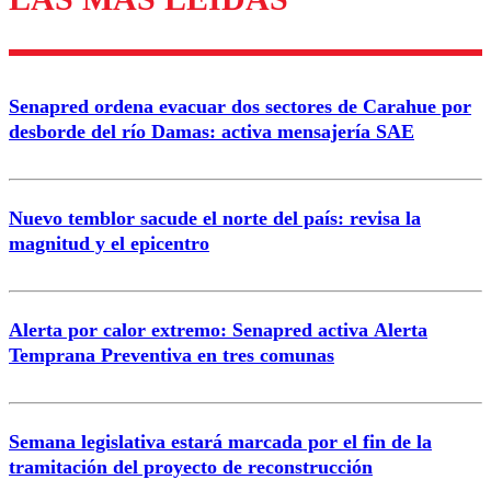
diálogo respetuoso.
Nombre
Senapred ordena evacuar dos sectores de Carahue por
Correo
desborde del río Damas: activa mensajería SAE
Nuevo temblor sacude el norte del país: revisa la
magnitud y el epicentro
Enviar comentario
Alerta por calor extremo: Senapred activa Alerta
Temprana Preventiva en tres comunas
Semana legislativa estará marcada por el fin de la
tramitación del proyecto de reconstrucción