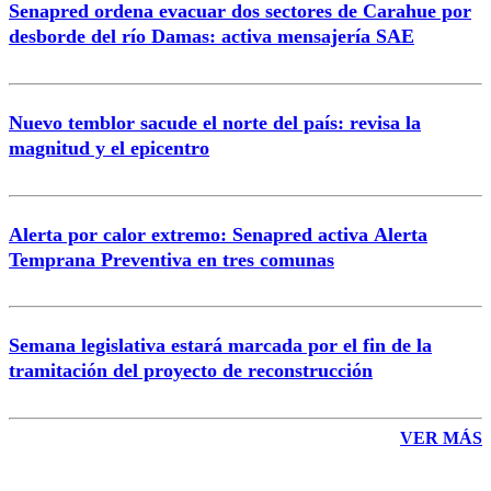
Senapred ordena evacuar dos sectores de Carahue por
Correo
desborde del río Damas: activa mensajería SAE
Nuevo temblor sacude el norte del país: revisa la
magnitud y el epicentro
Enviar comentario
Alerta por calor extremo: Senapred activa Alerta
Temprana Preventiva en tres comunas
Semana legislativa estará marcada por el fin de la
tramitación del proyecto de reconstrucción
VER MÁS