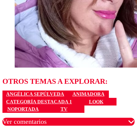
OTROS TEMAS A EXPLORAR:
ANGÉLICA SEPÚLVEDA
ANIMADORA
CATEGORÍA DESTACADA 1
LOOK
NOPORTADA
TV
Ver comentarios