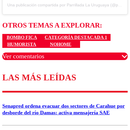
Una publicación compartida por Parrillada La Uruguaya (@parrilla_la_uruguaya)
OTROS TEMAS A EXPLORAR:
BOMBO FICA
CATEGORÍA DESTACADA 1
HUMORISTA
NOHOME
Ver comentarios
LAS MÁS LEÍDAS
Los comentarios son moderados para garantizar un
diálogo respetuoso.
Nombre
Senapred ordena evacuar dos sectores de Carahue por
Correo
desborde del río Damas: activa mensajería SAE