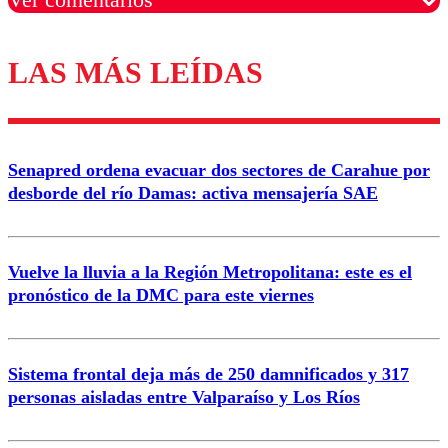
LAS MÁS LEÍDAS
Los comentarios son moderados para garantizar un
diálogo respetuoso.
Nombre
Senapred ordena evacuar dos sectores de Carahue por
Correo
desborde del río Damas: activa mensajería SAE
Vuelve la lluvia a la Región Metropolitana: este es el
pronóstico de la DMC para este viernes
Enviar comentario
Sistema frontal deja más de 250 damnificados y 317
personas aisladas entre Valparaíso y Los Ríos