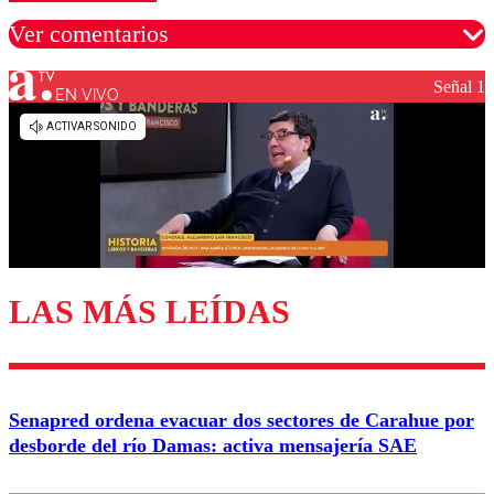
Ver comentarios
Señal 1
EN VIVO
Los comentarios son moderados para garantizar un
diálogo respetuoso.
Nombre
Correo
LAS MÁS LEÍDAS
Enviar comentario
Senapred ordena evacuar dos sectores de Carahue por
desborde del río Damas: activa mensajería SAE