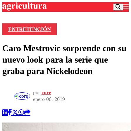
ENTRETENCIÓN
Podcast
Caro Mestrovic sorprende con su
Frecuencias
Agricultura TV
nuevo look para la serie que
Deportes
graba para Nickelodeon
Entretención
Colo Colo
Noticias
Motor
Vida Social
Otros Deportes
Dato Practico
por
core
Publicaciones en medios
Seleccion Chilena
Economía
enero 06, 2019
Opinión
Torneo Internacional
Internacional
Programas
Torneo Nacional
Nacional
Comercial
Universidad Católica
Política
Universidad de Chile
Sustentabilidad