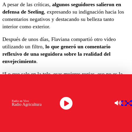
A pesar de las críticas,
algunos seguidores salieron en
defensa de Seeling
, expresando su indignación hacia los
comentarios negativos y destacando su belleza tanto
interior como exterior.
Después de unos días, Flaviana compartió otro video
utilizando un filtro,
lo que generó un comentario
reflexivo de una seguidora sobre la realidad del
envejecimiento
.
“Lo que sale en la tele, esas mujeres regias, eso no es la
realidad, nosotras no andamos con un kilo de maquillaje en
la cara, a mí me provocó mucho gusto verte aparecer tal
cual, con arruguitas y todo, me sentí tan identificada, te
Radio en Vivo
sentí como una de nosotras, y
aún así hermosa, eres
Radio Agricultura
bella, te mando un abrazo gigante y te quiero seguir
viendo sin filtro
“, expresó la usuaria.
Este incidente resalta los desafíos que enfrentan las figuras