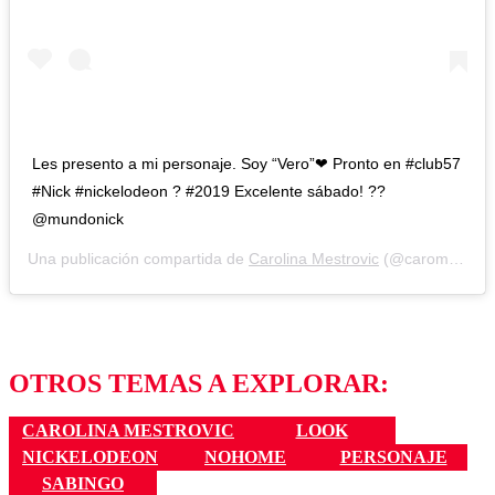
Les presento a mi personaje. Soy “Vero”❤ Pronto en #club57
#Nick #nickelodeon ? #2019 Excelente sábado! ??
@mundonick
Una publicación compartida de
Carolina Mestrovic
(@caromestrovic) el
OTROS TEMAS A EXPLORAR:
CAROLINA MESTROVIC
LOOK
NICKELODEON
NOHOME
PERSONAJE
SABINGO