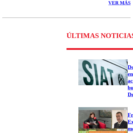
VER MÁS
ÚLTIMAS NOTICIA
Do
en
ac
bu
De
Fr
Ex
mo