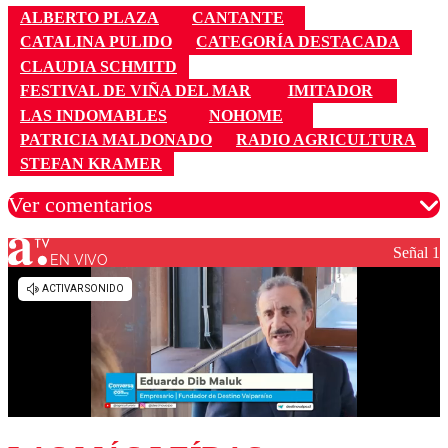
ALBERTO PLAZA
CANTANTE
CATALINA PULIDO
CATEGORÍA DESTACADA
CLAUDIA SCHMITD
FESTIVAL DE VIÑA DEL MAR
IMITADOR
LAS INDOMABLES
NOHOME
PATRICIA MALDONADO
RADIO AGRICULTURA
STEFAN KRAMER
Ver comentarios
Señal 1
EN VIVO
Los comentarios son moderados para garantizar un
diálogo respetuoso.
Nombre
Correo