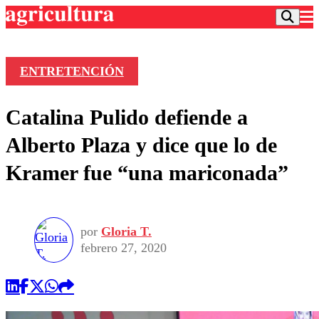
ENTRETENCIÓN
Podcast
Catalina Pulido defiende a
Frecuencias
Agricultura TV
Alberto Plaza y dice que lo de
Deportes
Kramer fue “una mariconada”
Entretención
Colo Colo
Noticias
Motor
Vida Social
Otros Deportes
Dato Practico
Publicaciones en medios
por
Gloria T.
Seleccion Chilena
Economía
Opinión
febrero 27, 2020
Torneo Internacional
Internacional
Programas
Torneo Nacional
Nacional
Comercial
Universidad Católica
Política
Universidad de Chile
Sustentabilidad