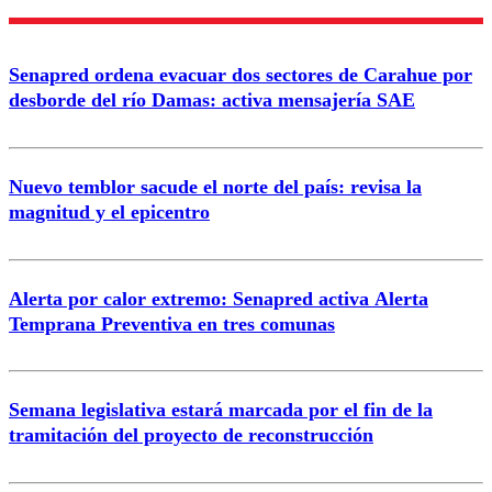
Nombre
Senapred ordena evacuar dos sectores de Carahue por
Correo
desborde del río Damas: activa mensajería SAE
Nuevo temblor sacude el norte del país: revisa la
magnitud y el epicentro
Enviar comentario
Alerta por calor extremo: Senapred activa Alerta
Temprana Preventiva en tres comunas
Semana legislativa estará marcada por el fin de la
tramitación del proyecto de reconstrucción