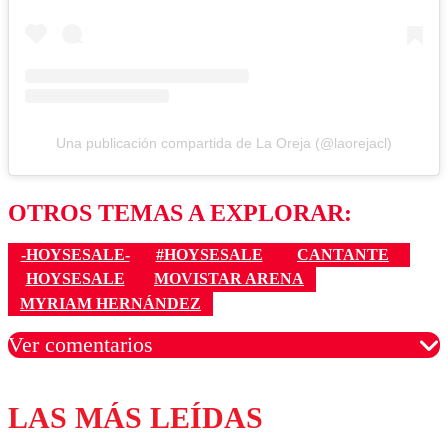
Una publicación compartida de La Oreja (@laorejacl)
OTROS TEMAS A EXPLORAR:
-HOYSESALE-
#HOYSESALE
CANTANTE
HOYSESALE
MOVISTAR ARENA
MYRIAM HERNÁNDEZ
Ver comentarios
LAS MÁS LEÍDAS
Los comentarios son moderados para garantizar un
diálogo respetuoso.