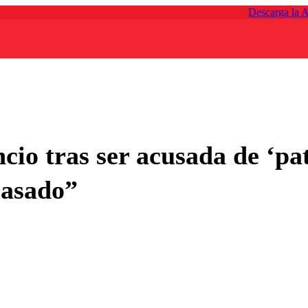
Descarga la 
ncio tras ser acusada de ‘pa
casado”