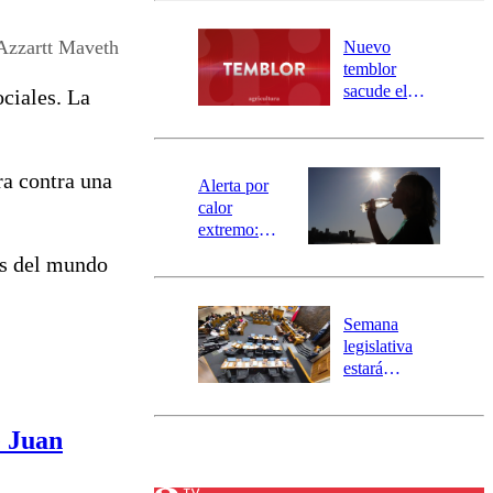
desborde del
río Damas:
Azzartt Maveth
Nuevo
activa
temblor
mensajería
sacude el
ociales. La
SAE
norte del país:
revisa la
magnitud y el
ra contra una
epicentro
Alerta por
calor
extremo:
Senapred
os del mundo
activa Alerta
Temprana
Preventiva en
Semana
tres comunas
legislativa
estará
marcada por
el fin de la
tramitación
e Juan
del proyecto
de