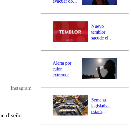
evacuar dos
sectores de
Carahue por
desborde del
río Damas:
Nuevo
activa
temblor
mensajería
sacude el
SAE
norte del país:
revisa la
magnitud y el
epicentro
Alerta por
calor
extremo:
Senapred
activa Alerta
Instagram
Temprana
Preventiva en
Semana
tres comunas
legislativa
estará
con diseño
marcada por
el fin de la
tramitación