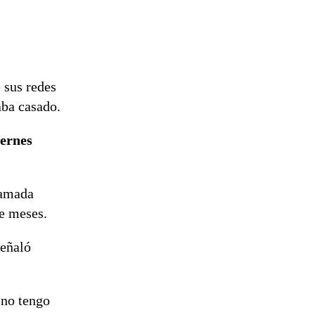
 sus redes
aba casado.
iernes
lamada
e meses.
señaló
 no tengo