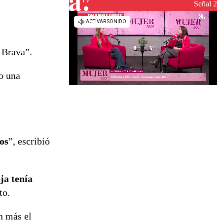
reconstrucción
Señal 2
a Brava”.
o una
os
”, escribió
ja tenía
to.
n más el