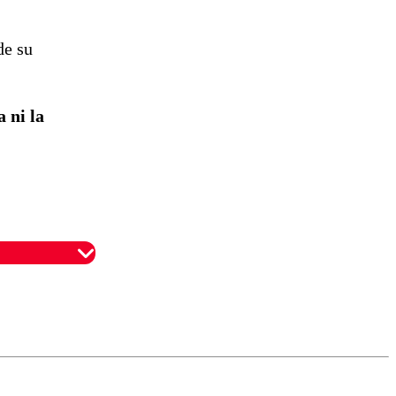
de su
 ni la