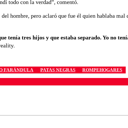
ndí todo con la verdad”, comentó.
 del hombre, pero aclaró que fue él quien hablaba mal 
e tenía tres hijos y que estaba separado. Yo no tenía
eality.
O FARÁNDULA
PATAS NEGRAS
ROMPEHOGARES
ados para garantizar un diálogo respetuoso.
Correo