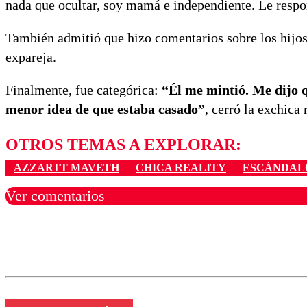
nada que ocultar, soy mamá e independiente. Le respo
También admitió que hizo comentarios sobre los hijos
expareja.
Finalmente, fue categórica:
“Él me mintió. Me dijo qu
menor idea de que estaba casado”
, cerró la exchica r
OTROS TEMAS A EXPLORAR:
AZZARTT MAVETH
CHICA REALITY
ESCÁNDAL
Ver comentarios
Los comentarios son moder
Nombre