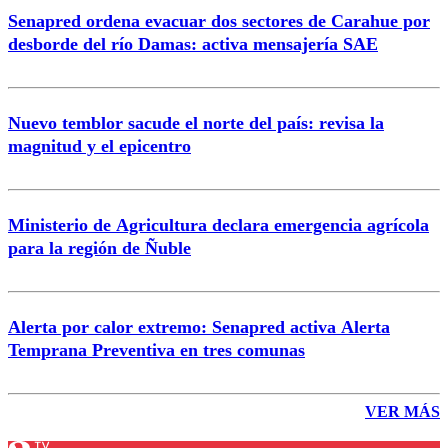
Senapred ordena evacuar dos sectores de Carahue por
desborde del río Damas: activa mensajería SAE
Nuevo temblor sacude el norte del país: revisa la
magnitud y el epicentro
Ministerio de Agricultura declara emergencia agrícola
para la región de Ñuble
Alerta por calor extremo: Senapred activa Alerta
Temprana Preventiva en tres comunas
VER MÁS