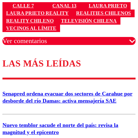
CALLE 7
CANAL 13
LAURA PRIETO
LAURA PRIETO REALITY
REALITIES CHILENOS
REALITY CHILENO
TELEVISIÓN CHILENA
VECINOS AL LÍMITE
Ver comentarios
LAS MÁS LEÍDAS
Los comentarios son moderados para garantizar un
diálogo respetuoso.
Nombre
Senapred ordena evacuar dos sectores de Carahue por
Correo
desborde del río Damas: activa mensajería SAE
Nuevo temblor sacude el norte del país: revisa la
magnitud y el epicentro
Enviar comentario