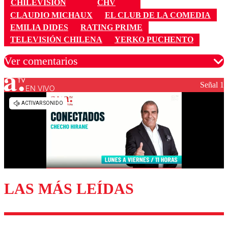
CHILEVISIÓN
CHV
CLAUDIO MICHAUX
EL CLUB DE LA COMEDIA
EMILIA DIDES
RATING PRIME
TELEVISIÓN CHILENA
YERKO PUCHENTO
Ver comentarios
Señal 1
EN VIVO
Los comentarios son moderados para garantizar un
diálogo respetuoso.
Nombre
Correo
LAS MÁS LEÍDAS
Enviar comentario