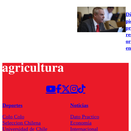
Di
pi
pr
re
or
en
Deportes
Noticias
Colo Colo
Dato Practico
Seleccion Chilena
Economía
Universidad de Chile
Internacional