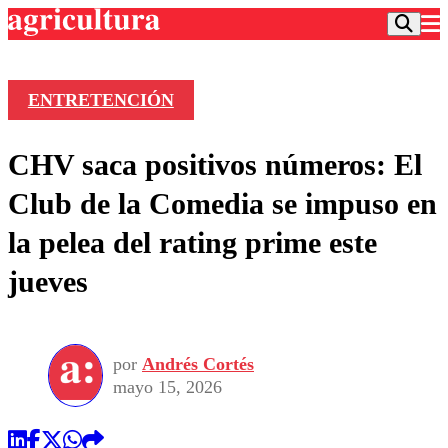
ENTRETENCIÓN
Podcast
CHV saca positivos números: El
Frecuencias
Agricultura TV
Club de la Comedia se impuso en
Deportes
la pelea del rating prime este
Entretención
Colo Colo
Noticias
jueves
Motor
Vida Social
Otros Deportes
Dato Practico
Publicaciones en medios
Seleccion Chilena
Economía
Opinión
Torneo Internacional
Internacional
por
Andrés Cortés
Programas
Torneo Nacional
Nacional
mayo 15, 2026
Comercial
Universidad Católica
Política
Universidad de Chile
Sustentabilidad