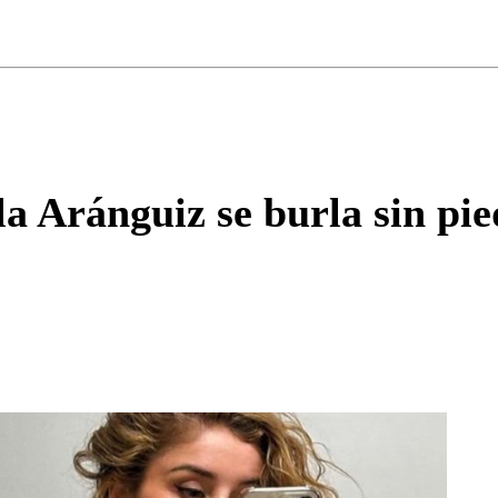
ados para garantizar un diálogo respetuoso.
Correo
Enviar c
la Aránguiz se burla sin pi