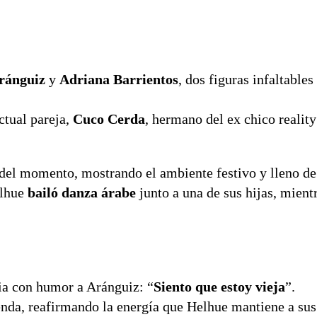
ránguiz
y
Adriana Barrientos
, dos figuras infaltables
ctual pareja,
Cuco Cerda
, hermano del ex chico reali
del momento, mostrando el ambiente festivo y lleno de 
elhue
bailó danza árabe
junto a una de sus hijas, mient
cia con humor a Aránguiz: “
Siento que estoy vieja
”.
enda, reafirmando la energía que Helhue mantiene a sus