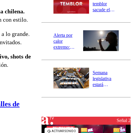
activa
temblor
mensajería
sacude el
a chilena.
SAE
norte del país:
 con estilo.
revisa la
magnitud y el
 a lo grande.
epicentro
Alerta por
calor
invitados.
extremo:
Senapred
ivo, shots de
activa Alerta
ión.
Temprana
Preventiva en
Semana
tres comunas
legislativa
estará
marcada por
el fin de la
tramitación
lles de
del proyecto
de
reconstrucción
Señal 2