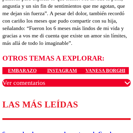
angustia y un sin fin de sentimientos que me agotan, que
me dejan sin fuerza”. A pesar del dolor, también recordó
con cariño los meses que pudo compartir con su hija,
señalando: “Fueron los 6 meses más lindos de mi vida y
gracias a vos me di cuenta que existe un amor sin límites,
más allá de todo lo imaginable”.
OTROS TEMAS A EXPLORAR:
EMBARAZO
INSTAGRAM
VANESA BORGHI
Ver comentarios
LAS MÁS LEÍDAS
Los comentarios son moderados para garantizar un
diálogo respetuoso.
Nombre