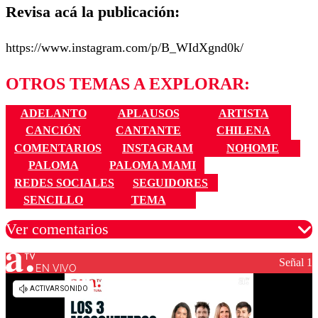
Revisa acá la publicación:
https://www.instagram.com/p/B_WIdXgnd0k/
OTROS TEMAS A EXPLORAR:
ADELANTO
APLAUSOS
ARTISTA
CANCIÓN
CANTANTE
CHILENA
COMENTARIOS
INSTAGRAM
NOHOME
PALOMA
PALOMA MAMI
REDES SOCIALES
SEGUIDORES
SENCILLO
TEMA
Ver comentarios
Señal 1
EN VIVO
Los comentarios son moderados para garantizar un
diálogo respetuoso.
Nombre