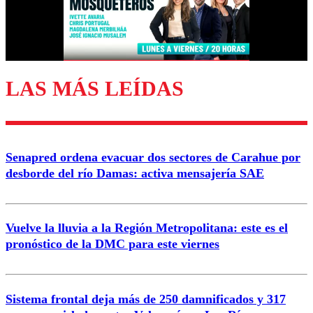
Correo
LAS MÁS LEÍDAS
Enviar comentario
Senapred ordena evacuar dos sectores de Carahue por
desborde del río Damas: activa mensajería SAE
Vuelve la lluvia a la Región Metropolitana: este es el
pronóstico de la DMC para este viernes
Sistema frontal deja más de 250 damnificados y 317