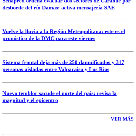
Senapred ordena evacuar dos sectores de Carahue por
Correo
desborde del río Damas: activa mensajería SAE
Vuelve la lluvia a la Región Metropolitana: este es el
pronóstico de la DMC para este viernes
Enviar comentario
Sistema frontal deja más de 250 damnificados y 317
personas aisladas entre Valparaíso y Los Ríos
Nuevo temblor sacude el norte del país: revisa la
magnitud y el epicentro
VER MÁS