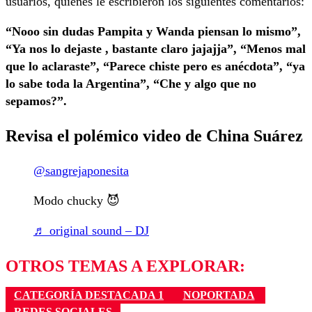
usuarios, quienes le escribieron los siguientes comentarios:
“Nooo sin dudas Pampita y Wanda piensan lo mismo”,
“Ya nos lo dejaste , bastante claro jajajja”, “Menos mal
que lo aclaraste”, “Parece chiste pero es anécdota”, “ya
lo sabe toda la Argentina”, “Che y algo que no
sepamos?”.
Revisa el polémico video de China Suárez
@sangrejaponesita
Modo chucky 😈
♬ original sound – DJ
OTROS TEMAS A EXPLORAR:
CATEGORÍA DESTACADA 1
NOPORTADA
REDES SOCIALES