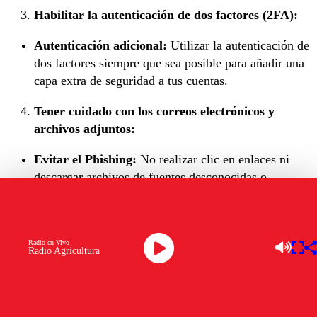
Habilitar la autenticación de dos factores (2FA):
Autenticación adicional
:
Utilizar la autenticación de
dos factores siempre que sea posible para añadir una
capa extra de seguridad a tus cuentas.
Tener cuidado con los correos electrónicos y
archivos adjuntos:
Evitar el Phishing
:
No realizar clic en enlaces ni
descargar archivos de fuentes desconocidas o
sospechosas.
Verifica la fuente
:
Asegurarse de que los correos
electrónicos y mensajes provengan de fuentes
Radio en Vivo
confiables.
Radio Agricultura
Ser Cauteloso con el uso de redes públicas:
VPN
:
Utiliza una red privada virtual (VPN) para