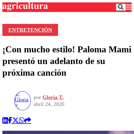
ENTRETENCIÓN
Podcast
¡Con mucho estilo! Paloma Mami
Frecuencias
Agricultura TV
presentó un adelanto de su
Deportes
próxima canción
Entretención
Colo Colo
Noticias
Motor
Vida Social
Otros Deportes
Dato Practico
Publicaciones en medios
por
Gloria T.
Seleccion Chilena
Economía
Opinión
abril 24, 2020
Torneo Internacional
Internacional
Programas
Torneo Nacional
Nacional
Comercial
Universidad Católica
Política
Universidad de Chile
Sustentabilidad