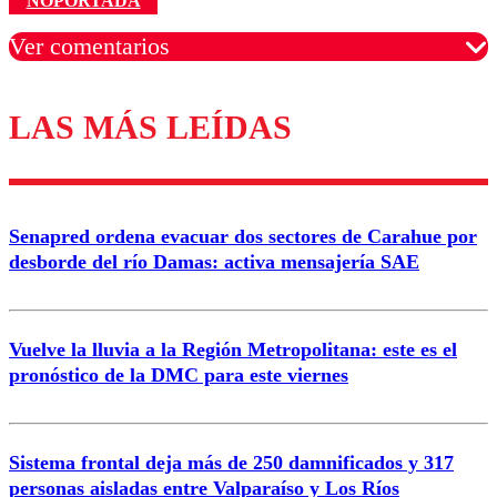
NOPORTADA
Ver comentarios
LAS MÁS LEÍDAS
Los comentarios son moderados para garantizar un
diálogo respetuoso.
Nombre
Senapred ordena evacuar dos sectores de Carahue por
Correo
desborde del río Damas: activa mensajería SAE
Vuelve la lluvia a la Región Metropolitana: este es el
pronóstico de la DMC para este viernes
Enviar comentario
Sistema frontal deja más de 250 damnificados y 317
personas aisladas entre Valparaíso y Los Ríos