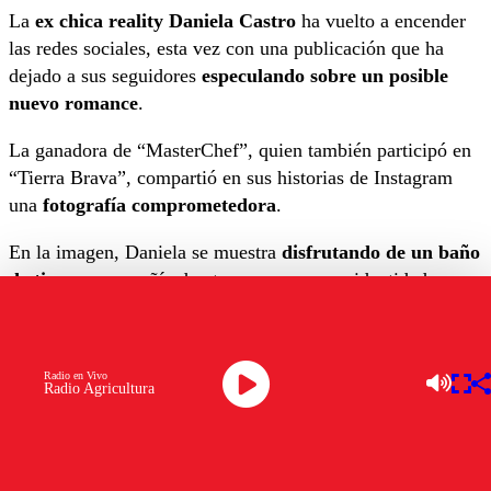
La
ex chica reality
Daniela Castro
ha vuelto a encender
las redes sociales, esta vez con una publicación que ha
dejado a sus seguidores
especulando sobre un posible
nuevo romance
.
La ganadora de “MasterChef”, quien también participó en
“Tierra Brava”, compartió en sus historias de Instagram
una
fotografía comprometedora
.
En la imagen, Daniela se muestra
disfrutando de un
baño
de tina
en compañía de otra persona, cuya identidad
permanece en el misterio.
Aunque la ex “Tierra Brava” no ofreció detalles
Radio en Vivo
adicionales sobre quién es el afortunado que comparte este
Radio Agricultura
íntimo momento con ella,
la publicación ha sido
suficiente
para que sus fans comiencen a preguntarse si la
chef ha encontrado de nuevo el amor.