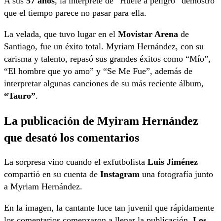
A sus
57 años
, la intérprete de “Huele a peligro” demostró
que el tiempo parece no pasar para ella.
La velada, que tuvo lugar en el
Movistar Arena
de
Santiago, fue un éxito total. Myriam Hernández, con su
carisma y talento, repasó sus grandes éxitos como “Mío”,
“El hombre que yo amo” y “Se Me Fue”, además de
interpretar algunas canciones de su más reciente álbum,
“Tauro”
.
La publicación de Myiram Hernández
que desató los comentarios
La sorpresa vino cuando el exfutbolista
Luis Jiménez
compartió en su cuenta de
Instagram
una fotografía junto
a Myriam Hernández.
En la imagen, la cantante luce tan juvenil que rápidamente
los comentarios comenzaron a llenar la publicación.
Los