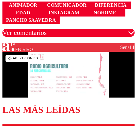
ANIMADOR
COMUNICADOR
DIFERENCIA
EDAD
INSTAGRAM
NOHOME
PANCHO SAAVEDRA
Ver comentarios
Señal 1
EN VIVO
Los comentarios son moderados para garantizar un
diálogo respetuoso.
Nombre
Correo
LAS MÁS LEÍDAS
Enviar comentario