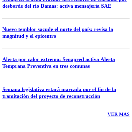
Correo
desborde del río Damas: activa mensajería SAE
Nuevo temblor sacude el norte del país: revisa la
magnitud y el epicentro
Enviar comentario
Alerta por calor extremo: Senapred activa Alerta
Temprana Preventiva en tres comunas
Semana legislativa estará marcada por el fin de la
tramitación del proyecto de reconstrucción
VER MÁS