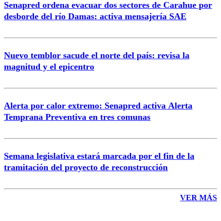
Senapred ordena evacuar dos sectores de Carahue por
Correo
desborde del río Damas: activa mensajería SAE
Nuevo temblor sacude el norte del país: revisa la
magnitud y el epicentro
Enviar comentario
Alerta por calor extremo: Senapred activa Alerta
Temprana Preventiva en tres comunas
Semana legislativa estará marcada por el fin de la
tramitación del proyecto de reconstrucción
VER MÁS