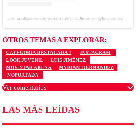
Una publicación compartida por Luis Jimenez (@luisjimenezok)
OTROS TEMAS A EXPLORAR:
CATEGORÍA DESTACADA 1
INSTAGRAM
LOOK JUVENIL
LUIS JIMÉNEZ
MOVISTAR ARENA
MYRIAM HERNÁNDEZ
NOPORTADA
Ver comentarios
LAS MÁS LEÍDAS
Los comentarios son moderados para garantizar un
diálogo respetuoso.
Nombre