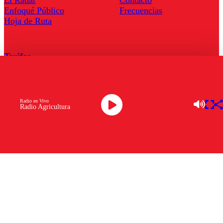
El Radar
Contacto
Enfoqué Público
Frecuencias
Hoja de Ruta
Tarifas
Comercial
Tarifas Servel Radio
Radio en Vivo
Radio Agricultura
Radio en Vivo
TV en Vivo
Descarga la APP