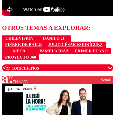
OTROS TEMAS A EXPLORAR:
CHILEVISIÓN
DANILO 21
FIEBRE DE BAILE
JULIO CÉSAR RODRÍGUEZ
MEGA
PAMELA DÍAZ
PRIMER PLANO
PROYECTO 360
Ver comentarios
Señal 1
EN VIVO
Los comentarios son moderados para garantizar un
diálogo respetuoso.
Nombre
Correo