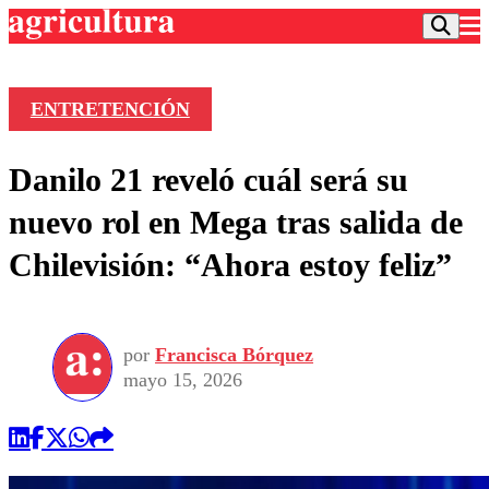
ENTRETENCIÓN
Podcast
Danilo 21 reveló cuál será su
Frecuencias
Agricultura TV
nuevo rol en Mega tras salida de
Deportes
Chilevisión: “Ahora estoy feliz”
Entretención
Colo Colo
Noticias
Motor
Vida Social
Otros Deportes
Dato Practico
Publicaciones en medios
por
Francisca Bórquez
Seleccion Chilena
Economía
Opinión
mayo 15, 2026
Torneo Internacional
Internacional
Programas
Torneo Nacional
Nacional
Comercial
Universidad Católica
Política
Universidad de Chile
Sustentabilidad