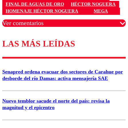
FINAL DE AGUAS DE ORO
HÉCTOR NOGUERA
HOMENAJE HÉCTOR NOGUERA
MEGA
Ver comentarios
LAS MÁS LEÍDAS
Los comentarios son moderados para garantizar un
diálogo respetuoso.
Nombre
Senapred ordena evacuar dos sectores de Carahue por
Correo
desborde del río Damas: activa mensajería SAE
Nuevo temblor sacude el norte del país: revisa la
magnitud y el epicentro
Enviar comentario