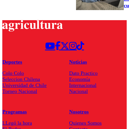
cu
Deportes
Noticias
Colo Colo
Dato Practico
Seleccion Chilena
Economía
Universidad de Chile
Internacional
Torneo Nacional
Nacional
Programas
Nosotros
LLegó la hora
Quienes Somos