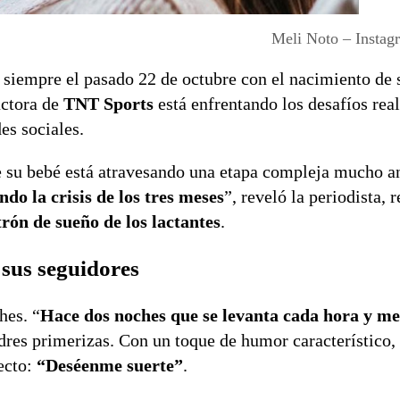
Meli Noto – Insta
siempre el pasado 22 de octubre con el nacimiento de 
uctora de
TNT Sports
está enfrentando los desafíos real
es sociales.
e su bebé está atravesando una etapa compleja mucho an
ndo la crisis de los tres meses
”, reveló la periodista, 
rón de sueño de los lactantes
.
 sus seguidores
hes. “
Hace dos noches que se levanta cada hora y m
res primerizas. Con un toque de humor característico,
ecto:
“Deséenme suerte”
.