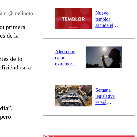
desborde del
río Damas:
gram @melinoto
Nuevo
activa
temblor
mensajería
sacude el
su primera
SAE
norte del país:
es de la
revisa la
magnitud y el
epicentro
Alerta por
calor
tes de lo
extremo:
refiriéndose a
Senapred
activa Alerta
Temprana
Preventiva en
Semana
tres comunas
legislativa
estará
edia
”,
marcada por
el fin de la
 pero
tramitación
del proyecto
de