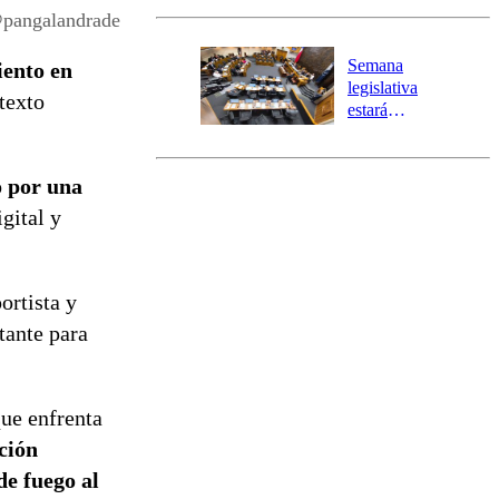
activa Alerta
@pangalandrade
Temprana
Preventiva en
Semana
iento en
tres comunas
legislativa
texto
estará
marcada por
el fin de la
tramitación
o por una
del proyecto
gital y
de
reconstrucción
ortista y
tante para
que enfrenta
ción
de fuego al