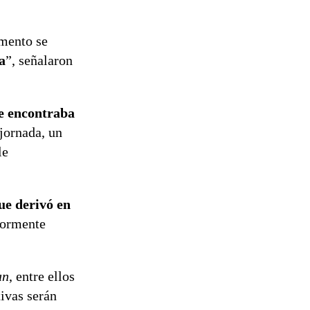
omento se
a
”, señalaron
se encontraba
 jornada, un
le
ue derivó en
riormente
an
, entre ellos
ivas serán