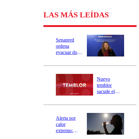
LAS MÁS LEÍDAS
Senapred
ordena
evacuar dos
sectores de
Carahue por
desborde del
río Damas:
Nuevo
activa
temblor
mensajería
sacude el
SAE
norte del país:
revisa la
magnitud y el
epicentro
Alerta por
calor
extremo:
Senapred