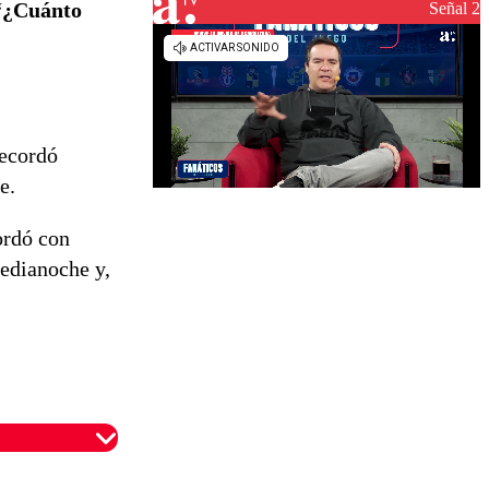
reconstrucción
“¿Cuánto
Señal 2
recordó
e.
ordó con
medianoche y,