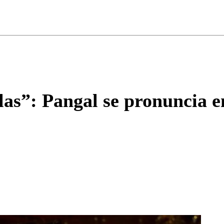
ados para garantizar un diálogo respetuoso.
Correo
Enviar c
las”: Pangal se pronuncia 