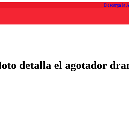
Descarga la 
oto detalla el agotador dra