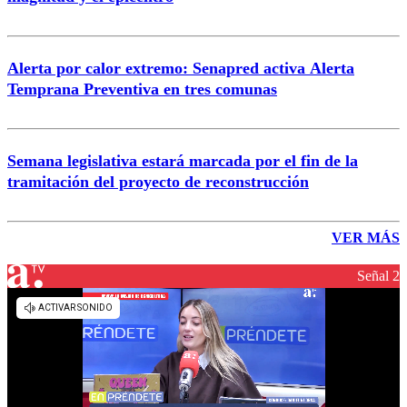
Alerta por calor extremo: Senapred activa Alerta
Temprana Preventiva en tres comunas
Semana legislativa estará marcada por el fin de la
tramitación del proyecto de reconstrucción
VER MÁS
Señal 2