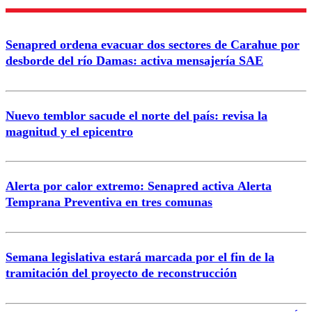
Nombre
Senapred ordena evacuar dos sectores de Carahue por
Correo
desborde del río Damas: activa mensajería SAE
Nuevo temblor sacude el norte del país: revisa la
magnitud y el epicentro
Enviar comentario
Alerta por calor extremo: Senapred activa Alerta
Temprana Preventiva en tres comunas
Semana legislativa estará marcada por el fin de la
tramitación del proyecto de reconstrucción