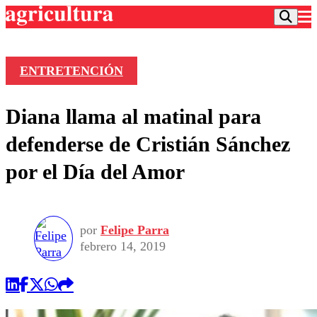
ENTRETENCIÓN
Podcast
Diana llama al matinal para
Frecuencias
Agricultura TV
defenderse de Cristián Sánchez
Deportes
por el Día del Amor
Entretención
Colo Colo
Noticias
Motor
Vida Social
Otros Deportes
Dato Practico
Publicaciones en medios
por
Felipe Parra
Seleccion Chilena
Economía
Opinión
febrero 14, 2019
Torneo Internacional
Internacional
Programas
Torneo Nacional
Nacional
Comercial
Universidad Católica
Política
Universidad de Chile
Sustentabilidad