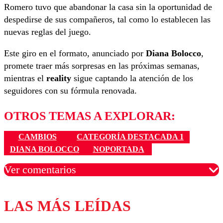
Romero tuvo que abandonar la casa sin la oportunidad de
despedirse de sus compañeros, tal como lo establecen las
nuevas reglas del juego.
Este giro en el formato, anunciado por
Diana Bolocco
,
promete traer más sorpresas en las próximas semanas,
mientras el
reality
sigue captando la atención de los
seguidores con su fórmula renovada.
OTROS TEMAS A EXPLORAR:
CAMBIOS
CATEGORÍA DESTACADA 1
DIANA BOLOCCO
NOPORTADA
Ver comentarios
LAS MÁS LEÍDAS
Los comentarios son moderados para garantizar un
diálogo respetuoso.