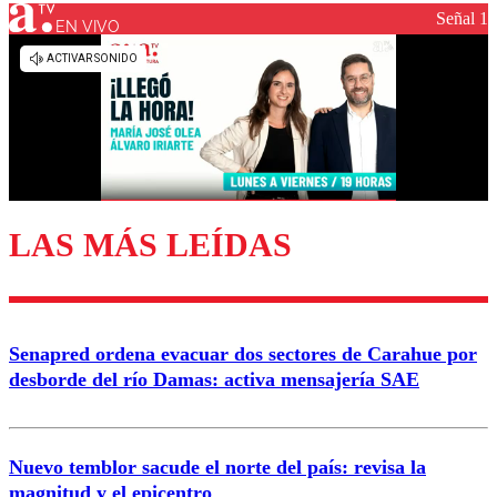
Señal 1
EN VIVO
Los comentarios son moderados para garantizar un
diálogo respetuoso.
Nombre
Correo
LAS MÁS LEÍDAS
Enviar comentario
Senapred ordena evacuar dos sectores de Carahue por
desborde del río Damas: activa mensajería SAE
Nuevo temblor sacude el norte del país: revisa la
magnitud y el epicentro