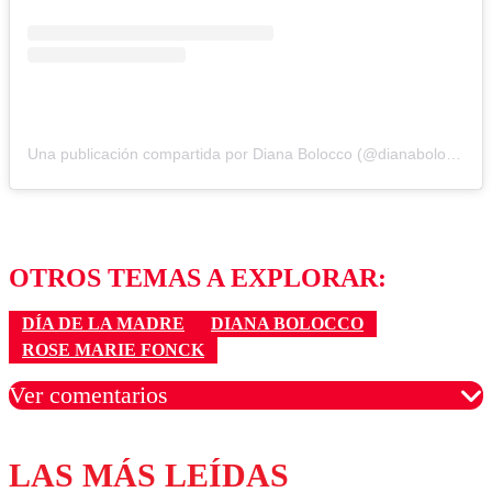
Una publicación compartida por Diana Bolocco (@dianaboloccof)
OTROS TEMAS A EXPLORAR:
DÍA DE LA MADRE
DIANA BOLOCCO
ROSE MARIE FONCK
Ver comentarios
LAS MÁS LEÍDAS
Los comentarios son moderados para garantizar un
diálogo respetuoso.