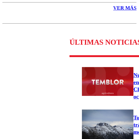
VER MÁS
ÚLTIMAS NOTICIA
Nu
en
Ch
oc
Tu
tr
mo