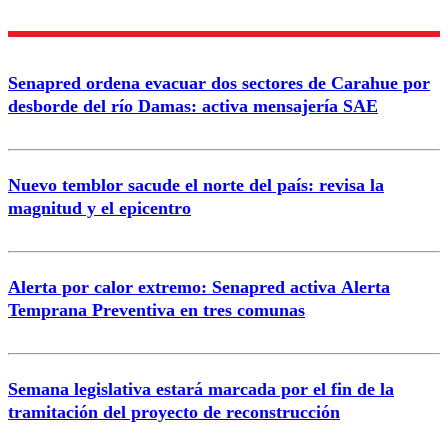
Nombre
Senapred ordena evacuar dos sectores de Carahue por
Correo
desborde del río Damas: activa mensajería SAE
Nuevo temblor sacude el norte del país: revisa la
magnitud y el epicentro
Enviar comentario
Alerta por calor extremo: Senapred activa Alerta
Temprana Preventiva en tres comunas
Semana legislativa estará marcada por el fin de la
tramitación del proyecto de reconstrucción