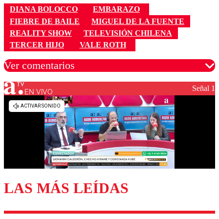
DIANA BOLOCCO
EMBARAZO
FIEBRE DE BAILE
MIGUEL DE LA FUENTE
REALITY SHOW
TELEVISIÓN CHILENA
TERCER HIJO
VALE ROTH
Ver comentarios
Señal 1
EN VIVO
Los comentarios son moderados para garantizar un
diálogo respetuoso.
Nombre
Correo
LAS MÁS LEÍDAS
Enviar comentario