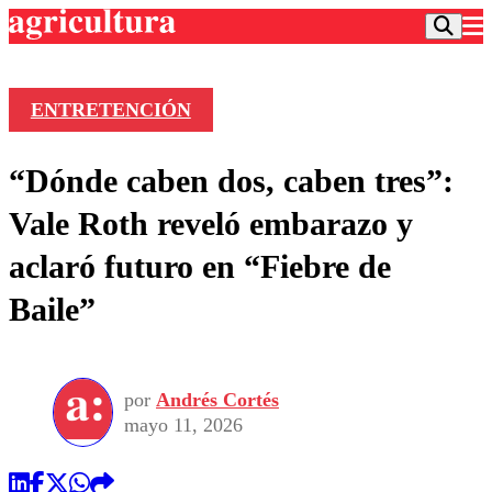
ENTRETENCIÓN
Podcast
“Dónde caben dos, caben tres”:
Frecuencias
Agricultura TV
Vale Roth reveló embarazo y
Deportes
aclaró futuro en “Fiebre de
Entretención
Colo Colo
Noticias
Baile”
Motor
Vida Social
Otros Deportes
Dato Practico
Publicaciones en medios
Seleccion Chilena
Economía
Opinión
Torneo Internacional
Internacional
por
Andrés Cortés
Programas
Torneo Nacional
Nacional
mayo 11, 2026
Comercial
Universidad Católica
Política
Universidad de Chile
Sustentabilidad