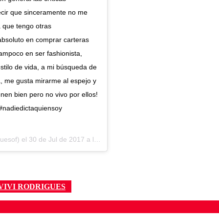
decir que sinceramente no me
 que tengo otras
absoluto en comprar carteras
ampoco en ser fashionista,
stilo de vida, a mi búsqueda de
a, me gusta mirarme al espejo y
en bien pero no vivo por ellos!
 #nadiedictaquiensoy
guesof) el
30 de Jul de 2017 a la(s) 7:16 PDT
VIVI RODRIGUES