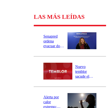
LAS MÁS LEÍDAS
Senapred
ordena
evacuar dos
sectores de
Carahue por
desborde del
río Damas:
Nuevo
activa
temblor
mensajería
sacude el
SAE
norte del país:
revisa la
magnitud y el
epicentro
Alerta por
calor
extremo: