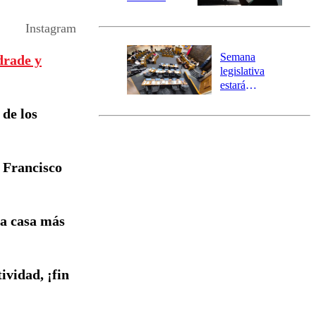
Senapred
activa Alerta
Instagram
Temprana
Preventiva en
Semana
drade y
tres comunas
legislativa
estará
marcada por
 de los
el fin de la
tramitación
del proyecto
de
 Francisco
reconstrucción
la casa más
ividad, ¡fin