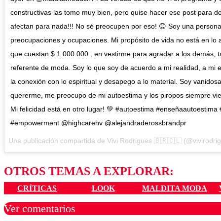
constructivas las tomo muy bien, pero quise hacer ese post para 
afectan para nada!!! No sé preocupen por eso! 😊 Soy una persona
preocupaciones y ocupaciones. Mi propósito de vida no está en lo 
que cuestan $ 1.000.000 , en vestirme para agradar a los demás, t
referente de moda. Soy lo que soy de acuerdo a mi realidad, a mi e
la conexión con lo espiritual y desapego a lo material. Soy vanidos
quererme, me preocupo de mi autoestima y los piropos siempre vien
Mi felicidad está en otro lugar! 💚 #autoestima #enseñaautoestima
#empowerment @highcarehv @alejandraderossbrandpr
Una publicación compartida de Vivi Rodrigues 🇧🇷🇨🇱 (@vivirodri
OTROS TEMAS A EXPLORAR:
CRÍTICAS
LOOK
MALDITA MODA
Ver comentarios