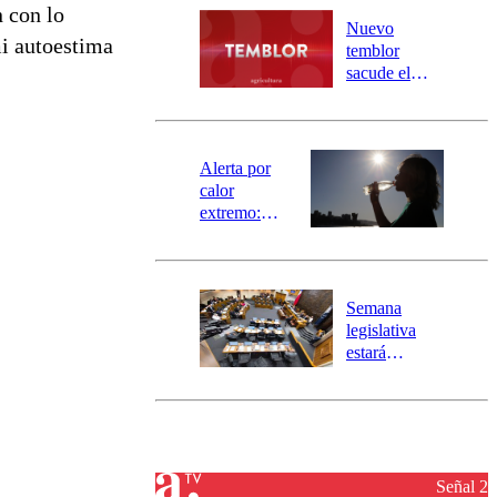
n con lo
río Damas:
Nuevo
mi autoestima
activa
temblor
mensajería
sacude el
SAE
norte del país:
revisa la
magnitud y el
epicentro
Alerta por
calor
extremo:
Senapred
activa Alerta
Temprana
Preventiva en
Semana
tres comunas
legislativa
estará
marcada por
el fin de la
tramitación
del proyecto
de
reconstrucción
Señal 2