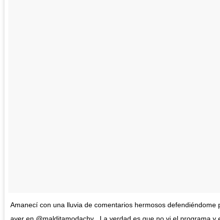
Amanecí con una lluvia de comentarios hermosos defendiéndome po
ayer en @malditamodachv . La verdad es que no vi el programa y en