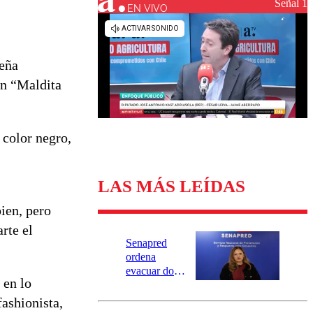
Universidad Católica
Política
Señal 1
EN VIVO
Universidad de Chile
Sustentabilidad
leña
ón “Maldita
 color negro,
LAS MÁS LEÍDAS
ien, pero
rte el
Senapred
ordena
evacuar dos
 en lo
sectores de
Carahue por
ashionista,
desborde del