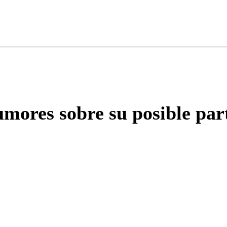
ados para garantizar un diálogo respetuoso.
Correo
Enviar c
rumores sobre su posible pa