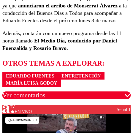
ya que
anunciaron el arribo de Monserrat Álvarez
a la
conducción del Buenos Días a Todos para acompañar a
Eduardo Fuentes desde el próximo lunes 3 de marzo.
Además, contarán con un nuevo programa desde las 11
horas llamado
El Medio Día, conducido por Daniel
Fuenzalida y Rosario Bravo.
OTROS TEMAS A EXPLORAR:
EDUARDO FUENTES
ENTRETENCIÓN
MARÍA LUISA GODOY
Ver comentarios
Señal 1
EN VIVO
Los comentarios son moderados para garantizar un
diálogo respetuoso.
Nombre