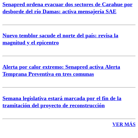
Senapred ordena evacuar dos sectores de Carahue por
Correo
desborde del río Damas: activa mensajería SAE
Nuevo temblor sacude el norte del país: revisa la
magnitud y el epicentro
Enviar comentario
Alerta por calor extremo: Senapred activa Alerta
Temprana Preventiva en tres comunas
Semana legislativa estará marcada por el fin de la
tramitación del proyecto de reconstrucción
VER MÁS