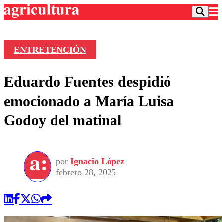
ENTRETENCIÓN
Podcast
Eduardo Fuentes despidió
Frecuencias
Agricultura TV
emocionado a María Luisa
Deportes
Godoy del matinal
Entretención
Colo Colo
Noticias
Motor
Vida Social
Otros Deportes
Dato Practico
Publicaciones en medios
por
Ignacio López
Seleccion Chilena
Economía
Opinión
febrero 28, 2025
Torneo Internacional
Internacional
Programas
Torneo Nacional
Nacional
Comercial
Universidad Católica
Política
Universidad de Chile
Sustentabilidad