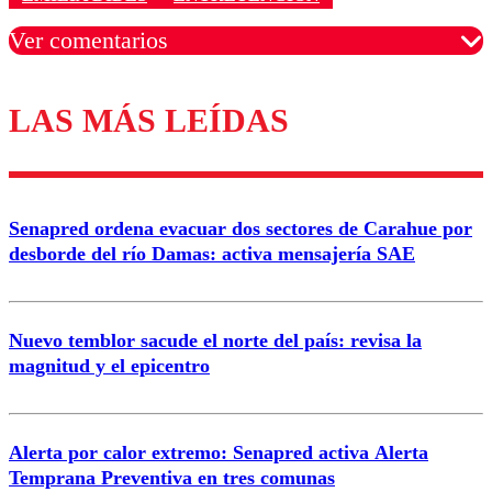
Ver comentarios
LAS MÁS LEÍDAS
Los comentarios son moderados para garantizar un
diálogo respetuoso.
Nombre
Senapred ordena evacuar dos sectores de Carahue por
Correo
desborde del río Damas: activa mensajería SAE
Nuevo temblor sacude el norte del país: revisa la
magnitud y el epicentro
Enviar comentario
Alerta por calor extremo: Senapred activa Alerta
Temprana Preventiva en tres comunas