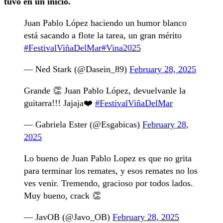
tuvo en un inicio.
Juan Pablo López haciendo un humor blanco
está sacando a flote la tarea, un gran mérito
#FestivalViñaDelMar
#Vina2025
— Ned Stark (@Dasein_89)
February 28, 2025
Grande 👏 Juan Pablo López, devuelvanle la
guitarra!!! Jajaja❤️
#FestivalViñaDelMar
— Gabriela Ester (@Esgabicas)
February 28,
2025
Lo bueno de Juan Pablo Lopez es que no grita
para terminar los remates, y esos remates no los
ves venir. Tremendo, gracioso por todos lados.
Muy bueno, crack 👏
— JavOB (@Javo_OB)
February 28, 2025