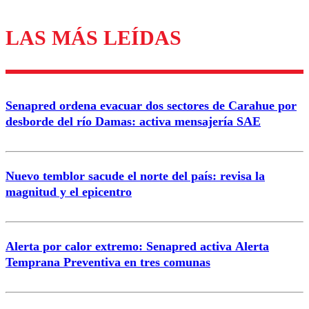
LAS MÁS LEÍDAS
Los comentarios son moderados para garantizar un
diálogo respetuoso.
Nombre
Senapred ordena evacuar dos sectores de Carahue por
Correo
desborde del río Damas: activa mensajería SAE
Nuevo temblor sacude el norte del país: revisa la
magnitud y el epicentro
Enviar comentario
Alerta por calor extremo: Senapred activa Alerta
Temprana Preventiva en tres comunas