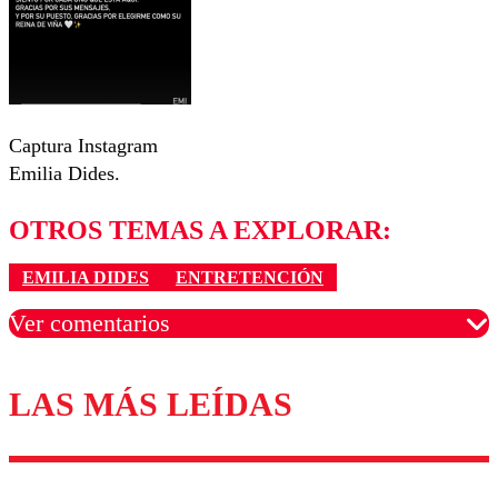
Captura Instagram
Emilia Dides.
OTROS TEMAS A EXPLORAR:
EMILIA DIDES
ENTRETENCIÓN
Ver comentarios
LAS MÁS LEÍDAS
Los comentarios son moderados para garantizar un
diálogo respetuoso.
Nombre