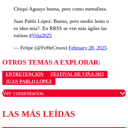
Chiqui Aguayo buena, pero como metralleta.
Juan Pablo López: Bueno, pero medio lento o
es idea mía?. En RRSS se ven más ágiles las
rutinas.
#Viña2025
— Felipe (@FeHeCrisos)
February 28, 2025
OTROS TEMAS A EXPLORAR:
ENTRETENCIÓN
FESTIVAL DE VIÑA 2025
JUAN PABLO LÓPEZ
Ver comentarios
LAS MÁS LEÍDAS
Los comentarios son moderados para garantizar un
diálogo respetuoso.
Nombre