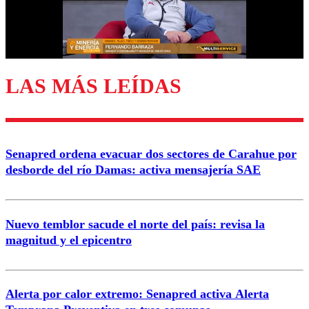
Correo
LAS MÁS LEÍDAS
Enviar comentario
Senapred ordena evacuar dos sectores de Carahue por
desborde del río Damas: activa mensajería SAE
Nuevo temblor sacude el norte del país: revisa la
magnitud y el epicentro
Alerta por calor extremo: Senapred activa Alerta