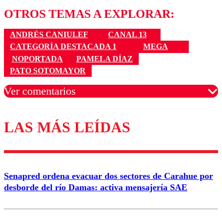
OTROS TEMAS A EXPLORAR:
ANDRÉS CANIULEF
CANAL 13
CATEGORÍA DESTACADA 1
MEGA
NOPORTADA
PAMELA DÍAZ
PATO SOTOMAYOR
Ver comentarios
LAS MÁS LEÍDAS
Los comentarios son moderados para garantizar un
diálogo respetuoso.
Nombre
Senapred ordena evacuar dos sectores de Carahue por
Correo
desborde del río Damas: activa mensajería SAE