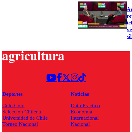
An
re
te
vi
si
Deportes
Noticias
Colo Colo
Dato Practico
Seleccion Chilena
Economía
Universidad de Chile
Internacional
Torneo Nacional
Nacional