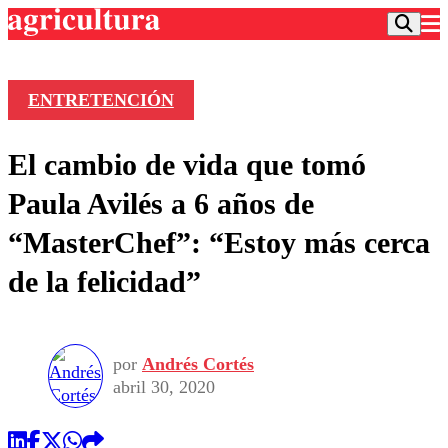
ENTRETENCIÓN
Podcast
El cambio de vida que tomó
Frecuencias
Agricultura TV
Paula Avilés a 6 años de
Deportes
“MasterChef”: “Estoy más cerca
Entretención
Colo Colo
Noticias
de la felicidad”
Motor
Vida Social
Otros Deportes
Dato Practico
Publicaciones en medios
Seleccion Chilena
Economía
Opinión
Torneo Internacional
Internacional
por
Andrés Cortés
Programas
Torneo Nacional
Nacional
abril 30, 2020
Comercial
Universidad Católica
Política
Universidad de Chile
Sustentabilidad