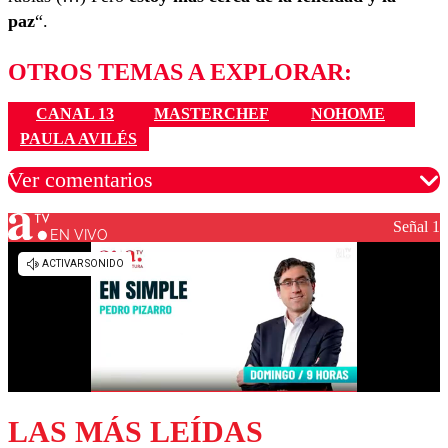
paz
“.
OTROS TEMAS A EXPLORAR:
CANAL 13
MASTERCHEF
NOHOME
PAULA AVILÉS
Ver comentarios
Señal 1
EN VIVO
Los comentarios son moderados para garantizar un
diálogo respetuoso.
Nombre
Correo
LAS MÁS LEÍDAS