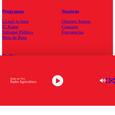
Programas
Nosotros
LLegó la hora
Quienes Somos
El Radar
Contacto
Enfoqué Público
Frecuencias
Hoja de Ruta
Tarifas
Comercial
Tarifas Servel Radio
Radio en Vivo
Radio Agricultura
Radio en Vivo
TV en Vivo
Descarga la APP