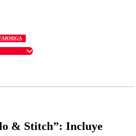
FARMIGA
omentario
ilo & Stitch”: Incluye