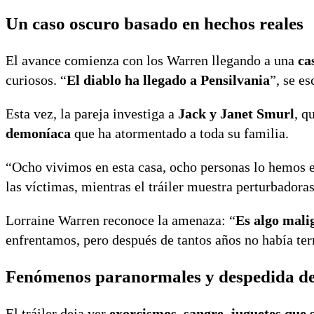
Un caso oscuro basado en hechos reales
El avance comienza con los Warren llegando a una
ca
curiosos. “
El diablo ha llegado a Pensilvania
”, se e
Esta vez, la pareja investiga a
Jack y Janet Smurl
, q
demoníaca
que ha atormentado a toda su familia.
“Ocho vivimos en esta casa, ocho personas lo hemos
las víctimas, mientras el tráiler muestra perturbadoras
Lorraine Warren reconoce la amenaza: “
Es algo mali
enfrentamos, pero después de tantos años no había te
Fenómenos paranormales y despedida de
El tráiler deja ver
exorcismos, sangre, juguetes que 