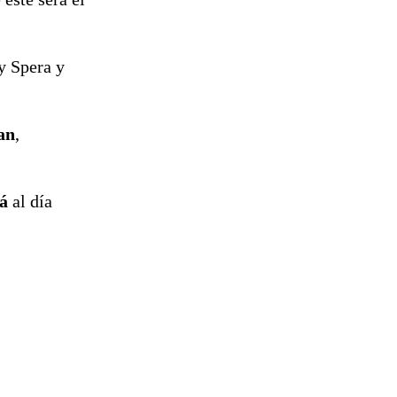
 Spera y
an
,
á
al día