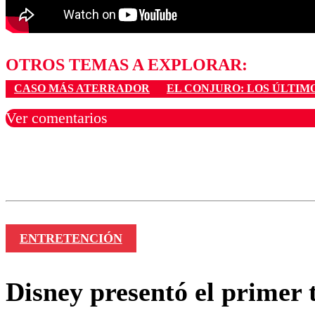
OTROS TEMAS A EXPLORAR:
CASO MÁS ATERRADOR
EL CONJURO: LOS ÚLTIM
Ver comentarios
Los comentarios son moder
Nombre
ENTRETENCIÓN
Disney presentó el primer t