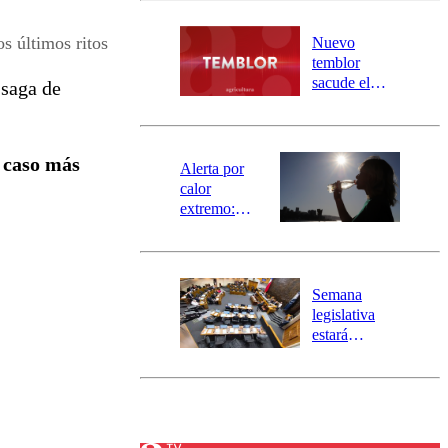
desborde del
río Damas:
s últimos ritos
Nuevo
activa
temblor
mensajería
sacude el
 saga de
SAE
norte del país:
revisa la
magnitud y el
l
caso más
epicentro
Alerta por
calor
extremo:
Senapred
activa Alerta
Temprana
Preventiva en
Semana
tres comunas
legislativa
estará
marcada por
el fin de la
tramitación
del proyecto
de