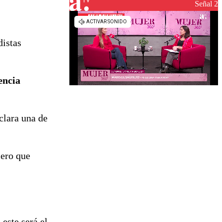
reconstrucción
Señal 2
distas
encia
clara una de
mero que
este será el