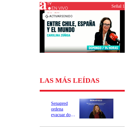
Universidad Católica
Política
Señal 1
Universidad de Chile
Sustentabilidad
EN VIVO
LAS MÁS LEÍDAS
Senapred
ordena
evacuar dos
sectores de
Carahue por