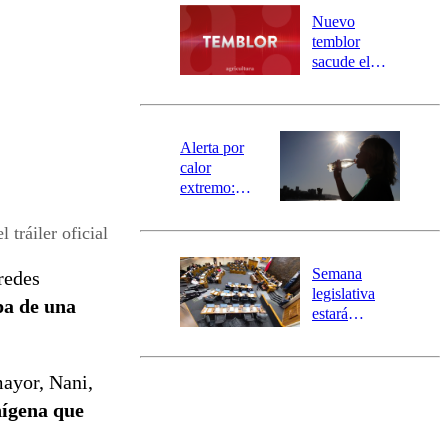
río Damas:
Nuevo
activa
temblor
mensajería
sacude el
SAE
norte del país:
revisa la
magnitud y el
epicentro
Alerta por
calor
extremo:
Senapred
activa Alerta
 tráiler oficial
Temprana
Preventiva en
Semana
redes
tres comunas
legislativa
pa de una
estará
marcada por
el fin de la
tramitación
mayor, Nani,
del proyecto
nígena que
de
reconstrucción