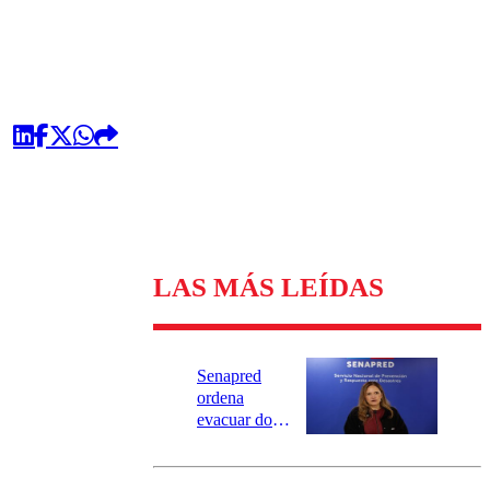
LAS MÁS LEÍDAS
Senapred
ordena
evacuar dos
sectores de
Carahue por
desborde del