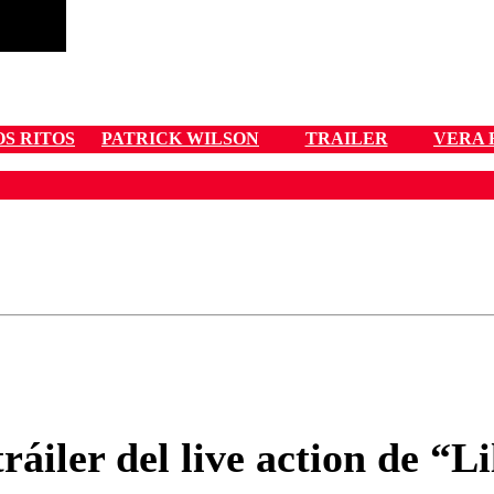
OS RITOS
PATRICK WILSON
TRAILER
VERA 
ados para garantizar un diálogo respetuoso.
Correo
Enviar c
ráiler del live action de “L