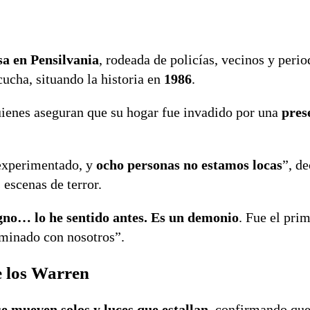
sa en Pensilvania
, rodeada de policías, vecinos y perio
scucha, situando la historia en
1986
.
uienes aseguran que su hogar fue invadido por una
pres
 experimentado, y
ocho personas no estamos locas
”, de
 escenas de terror.
gno… lo he sentido antes. Es un demonio
. Fue el pri
rminado con nosotros”.
 los Warren
se mueven solos y luces que estallan
, confirmando que 