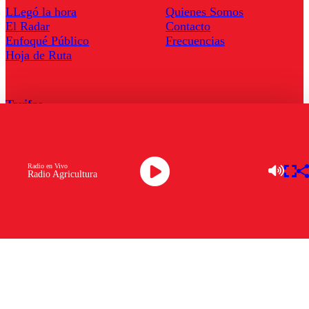
LLegó la hora
Quienes Somos
El Radar
Contacto
Enfoqué Público
Frecuencias
Hoja de Ruta
Tarifas
Comercial
Tarifas Servel Radio
Radio en Vivo
Radio Agricultura
Radio en Vivo
TV en Vivo
Descarga la APP