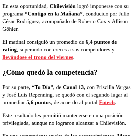
En esta oportunidad,
Chilevisión
logró imponerse con su
programa
“Contigo en la Mañana”
, conducido por Julio
César Rodríguez, acompañado de Roberto Cox y Allison
Göhler.
El matinal consiguió un promedio de
6,4 puntos de
rating
, superando con creces a sus competidores y
llevándose el trono del viernes
.
¿Cómo quedó la competencia?
Por su parte,
“Tu Día”
, de
Canal 13
, con Priscilla Vargas
y José Luis Repenning, se quedó con el segundo lugar al
promediar
5,6 puntos
, de acuerdo al portal
Fotech
.
Este resultado les permitió mantenerse en una posición
privilegiada, aunque no lograron alcanzar a Chilevisión.
En una sorprendente vuelta de los acontecimientos,
Mega
,