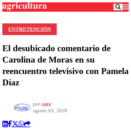
ENTRETENCIÓN
Podcast
El desubicado comentario de
Frecuencias
Agricultura TV
Carolina de Moras en su
Deportes
reencuentro televisivo con Pamela
Entretención
Colo Colo
Noticias
Díaz
Motor
Vida Social
Otros Deportes
Dato Practico
Publicaciones en medios
Seleccion Chilena
Economía
Opinión
Torneo Internacional
Internacional
por
core
Programas
agosto 03, 2018
Torneo Nacional
Nacional
Comercial
Universidad Católica
Política
Universidad de Chile
Sustentabilidad