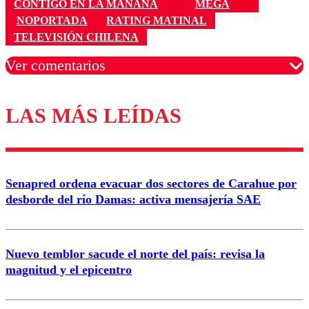
CONTIGO EN LA MAÑANA
MEGA
NOPORTADA
RATING MATINAL
TELEVISIÓN CHILENA
Ver comentarios
LAS MÁS LEÍDAS
Los comentarios son moderados para garantizar un
diálogo respetuoso.
Nombre
Senapred ordena evacuar dos sectores de Carahue por
Correo
desborde del río Damas: activa mensajería SAE
Nuevo temblor sacude el norte del país: revisa la
magnitud y el epicentro
Enviar comentario