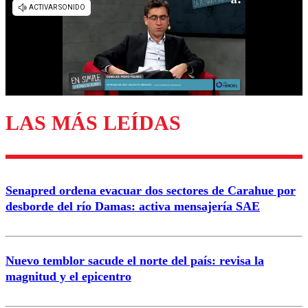
diálogo respetuoso.
Nombre
Correo
LAS MÁS LEÍDAS
Enviar comentario
Senapred ordena evacuar dos sectores de Carahue por
desborde del río Damas: activa mensajería SAE
Nuevo temblor sacude el norte del país: revisa la
magnitud y el epicentro