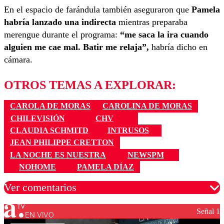
En el espacio de farándula también aseguraron que
Pamela
habría lanzado una indirecta
mientras preparaba
merengue durante el programa:
“me saca la ira cuando
alguien me cae mal. Batir me relaja”,
habría dicho en
cámara.
OTROS TEMAS A EXPLORAR:
CAROLA DE MORAS
CAROLINA DE MORAS
CHILEVISIÓN
CHV
CLAUDIA SCHMITD
INTRUSOS
JEAN PHILIPPE CRETTON
LA NOCHE ES NUESTRA
NEWSPM
NOHOME
PAMELA DÍAZ
Ver comentarios
Señal 1
EN VIVO
Los comentarios son moderados para garantizar un