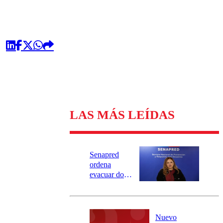
LAS MÁS LEÍDAS
Senapred
ordena
evacuar dos
sectores de
Carahue por
desborde del
río Damas:
Nuevo