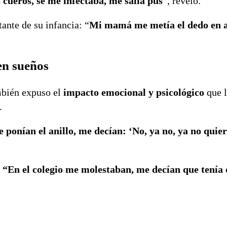
 cueros, se me infectaba, me salía pus
”, reveló.
nte de su infancia: “
Mi mamá me metía el dedo en 
en sueños
ambién expuso el
impacto emocional y psicológico
que l
.
onían el anillo, me decían: ‘No, ya no, ya no quier
:
“En el colegio me molestaban, me decían que tenía