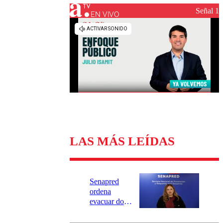
Universidad Católica
Política
Señal 1
Universidad de Chile
Sustentabilidad
EN VIVO
LAS MÁS LEÍDAS
Senapred
ordena
evacuar dos
sectores de
Carahue por