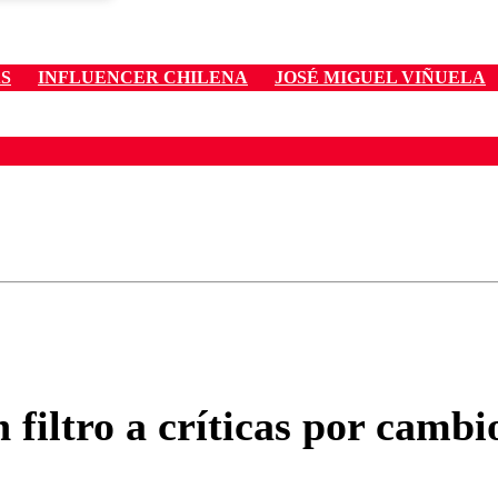
S
INFLUENCER CHILENA
JOSÉ MIGUEL VIÑUELA
ados para garantizar un diálogo respetuoso.
Correo
Enviar c
filtro a críticas por cambi