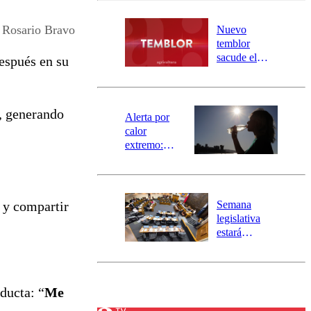
desborde del
río Damas:
Rosario Bravo
Nuevo
activa
temblor
mensajería
sacude el
espués en su
SAE
norte del país:
revisa la
magnitud y el
, generando
epicentro
Alerta por
calor
extremo:
Senapred
activa Alerta
Temprana
Preventiva en
Semana
 y compartir
tres comunas
legislativa
estará
marcada por
el fin de la
tramitación
del proyecto
ducta: “
Me
de