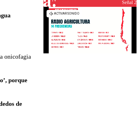
reconstrucción
Señal 2
agua
a onicofagia
o’, porque
 dedos de