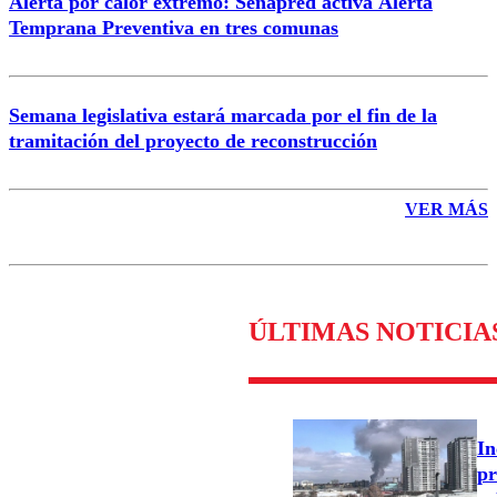
Alerta por calor extremo: Senapred activa Alerta
Temprana Preventiva en tres comunas
Semana legislativa estará marcada por el fin de la
tramitación del proyecto de reconstrucción
VER MÁS
ÚLTIMAS NOTICIA
In
pr