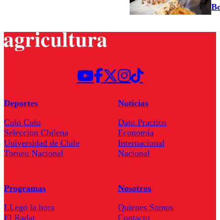
Bo
Deportes
Noticias
Colo Colo
Dato Practico
Seleccion Chilena
Economía
Universidad de Chile
Internacional
Torneo Nacional
Nacional
Programas
Nosotros
LLegó la hora
Quienes Somos
El Radar
Contacto