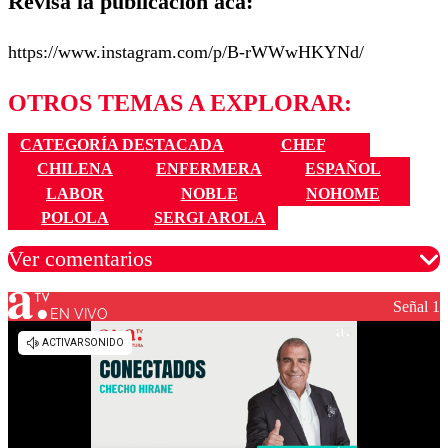
Revisa la publicación acá:
https://www.instagram.com/p/B-rWWwHKYNd/
OTROS TEMAS A EXPLORAR:
CATEGORÍA DESTACADA
CHEF
CHILENA
ENFERMERA
ESPAÑOL
LABOR
NOBLE
NOHOME
POLOLA
SERGI AROLA
Ver comentarios
Señal 1
EN VIVO
Los comentarios son moderados para garantizar un
diálogo respetuoso.
Nombre
Correo