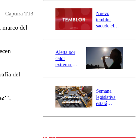
desborde del
río Damas:
Captura T13
Nuevo
activa
temblor
mensajería
sacude el
el marco del
SAE
norte del país:
revisa la
magnitud y el
recen
epicentro
Alerta por
calor
extremo:
Senapred
rafía del
activa Alerta
Temprana
Preventiva en
Semana
tres comunas
ez’
“.
legislativa
estará
marcada por
el fin de la
tramitación
del proyecto
de