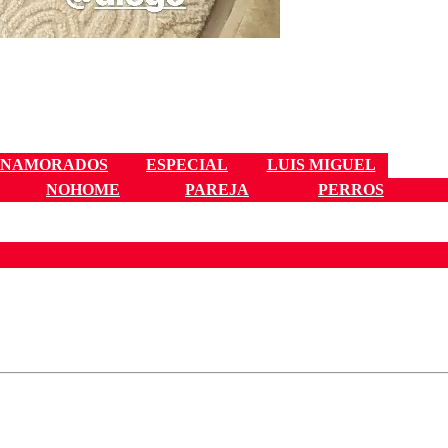
ENAMORADOS
ESPECIAL
LUIS MIGUEL
NOHOME
PAREJA
PERROS
ados para garantizar un diálogo respetuoso.
Correo