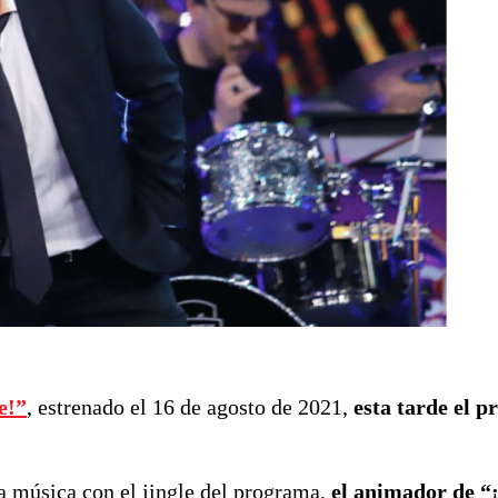
e!”
, estrenado el 16 de agosto de 2021,
esta tarde el 
a música con el jingle del programa,
el animador de “