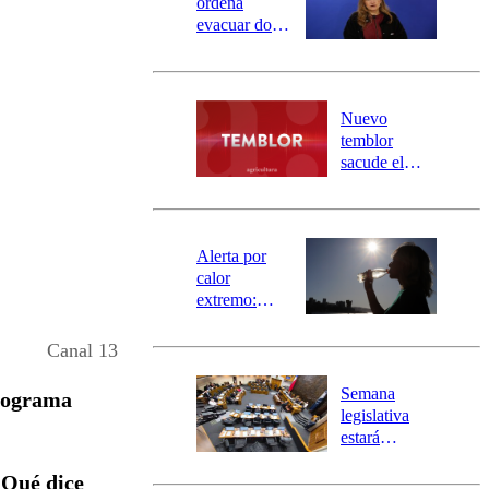
ordena
evacuar dos
sectores de
Carahue por
desborde del
río Damas:
Nuevo
activa
temblor
mensajería
sacude el
SAE
norte del país:
revisa la
magnitud y el
epicentro
Alerta por
calor
extremo:
Senapred
activa Alerta
Canal 13
Temprana
Preventiva en
Semana
programa
tres comunas
legislativa
estará
marcada por
¡Qué dice
el fin de la