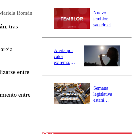
desborde del
río Damas:
 Mariela Román
Nuevo
activa
temblor
mensajería
sacude el
án
, tras
SAE
norte del país:
revisa la
magnitud y el
pareja
epicentro
Alerta por
calor
extremo:
Senapred
lizarse entre
activa Alerta
Temprana
Preventiva en
Semana
tres comunas
amiento entre
legislativa
estará
marcada por
el fin de la
tramitación
del proyecto
de