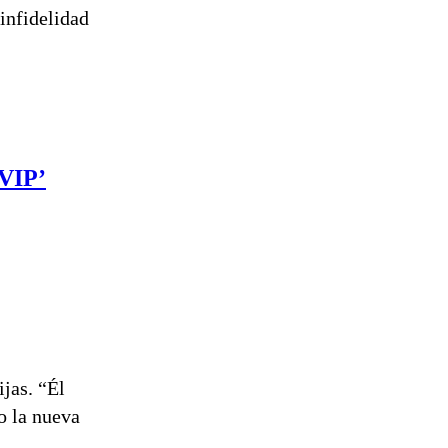
infidelidad
 VIP’
ijas. “Él
o la nueva