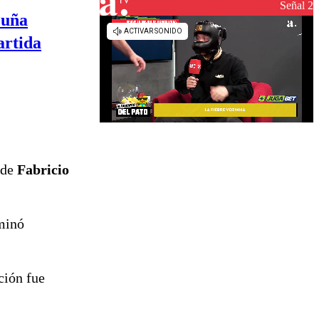
reconstrucción
Señal 2
cuña
artida
 de
Fabricio
rminó
ición fue