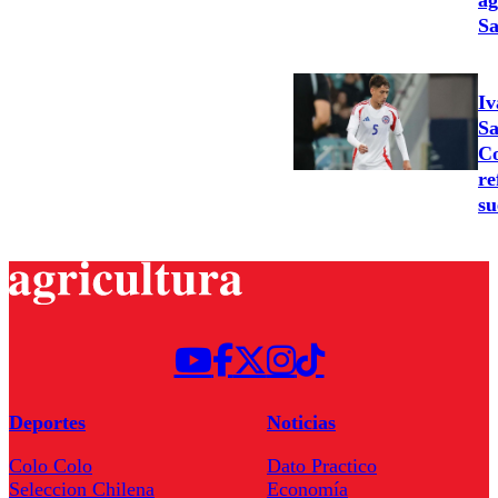
ag
Sa
Iv
Sa
Co
re
su
Deportes
Noticias
Colo Colo
Dato Practico
Seleccion Chilena
Economía