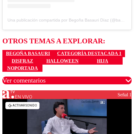
Una publicación compartida por Begoña Basauri Díaz (@basauri)
OTROS TEMAS A EXPLORAR:
BEGOÑA BASAURI
CATEGORÍA DESTACADA 1
DISFRAZ
HALLOWEEN
HIJA
NOPORTADA
Ver comentarios
Señal 1
EN VIVO
Los comentarios son moderados para garantizar un
diálogo respetuoso.
Nombre
Correo