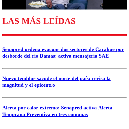
LAS MÁS LEÍDAS
Enviar comentario
Senapred ordena evacuar dos sectores de Carahue por
desborde del río Damas: activa mensajería SAE
Nuevo temblor sacude el norte del país: revisa la
magnitud y el epicentro
Alerta por calor extremo: Senapred activa Alerta
Temprana Preventiva en tres comunas