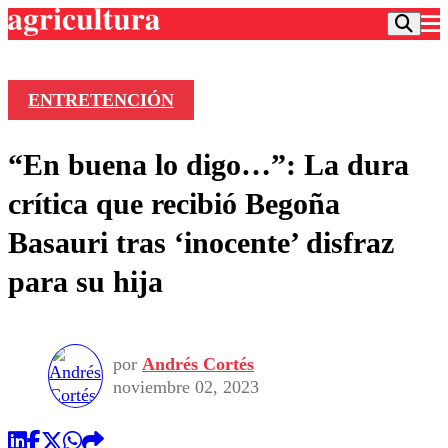
ENTRETENCIÓN
Podcast
“En buena lo digo…”: La dura
Frecuencias
Agricultura TV
crítica que recibió Begoña
Deportes
Basauri tras ‘inocente’ disfraz
Entretención
Colo Colo
Noticias
para su hija
Motor
Vida Social
Otros Deportes
Dato Practico
Publicaciones en medios
Seleccion Chilena
Economía
Opinión
Torneo Internacional
Internacional
por
Andrés Cortés
Programas
Torneo Nacional
Nacional
noviembre 02, 2023
Comercial
Universidad Católica
Política
Universidad de Chile
Sustentabilidad