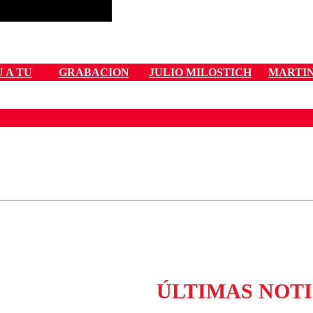
 A TU
GRABACION
JULIO MILOSTICH
MARTI
ados para garantizar un diálogo respetuoso.
Correo
Enviar c
ÚLTIMAS NOTI