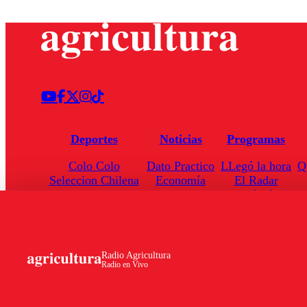
Deportes
Noticias
Programas
Colo Colo
Dato Practico
LLegó la hora
Q
Seleccion Chilena
Economía
El Radar
Universidad de Chile
Internacional
Enfoqué Público
Torneo Nacional
Nacional
Hoja de Ruta
Radio Agricultura
Radio en Vivo