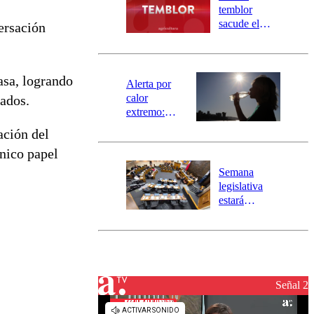
activa
temblor
mensajería
sacude el
ersación
SAE
norte del país:
revisa la
magnitud y el
asa, logrando
epicentro
Alerta por
calor
tados.
extremo:
Senapred
ación del
activa Alerta
ónico papel
Temprana
Preventiva en
Semana
tres comunas
legislativa
estará
marcada por
el fin de la
tramitación
del proyecto
de
reconstrucción
Señal 2