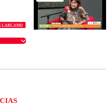
N CARCAMO
omentario
CIAS