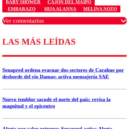
BABY SHOWER
CAJON DEL MAIPO
EMBARAZO
HIJA ALANNA
MELINA NOTO
Ver comentarios
LAS MÁS LEÍDAS
Los comentarios son moderados para garantizar un
diálogo respetuoso.
Nombre
Senapred ordena evacuar dos sectores de Carahue por
Correo
desborde del río Damas: activa mensajería SAE
Nuevo temblor sacude el norte del país: revisa la
magnitud y el epicentro
Enviar comentario
Alerta por calor extremo: Senapred activa Alerta