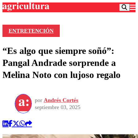
ENTRETENCIÓN
Podcast
“Es algo que siempre soñó”:
Frecuencias
Agricultura TV
Pangal Andrade sorprende a
Deportes
Melina Noto con lujoso regalo
Entretención
Colo Colo
Noticias
Motor
Vida Social
Otros Deportes
Dato Practico
Publicaciones en medios
por
Andrés Cortés
Seleccion Chilena
Economía
Opinión
septiembre 03, 2025
Torneo Internacional
Internacional
Programas
Torneo Nacional
Nacional
Comercial
Universidad Católica
Política
Universidad de Chile
Sustentabilidad