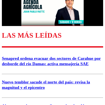
Nombre
Correo
LAS MÁS LEÍDAS
Enviar comentario
Senapred ordena evacuar dos sectores de Carahue por
desborde del río Damas: activa mensajería SAE
Nuevo temblor sacude el norte del país: revisa la
magnitud y el epicentro