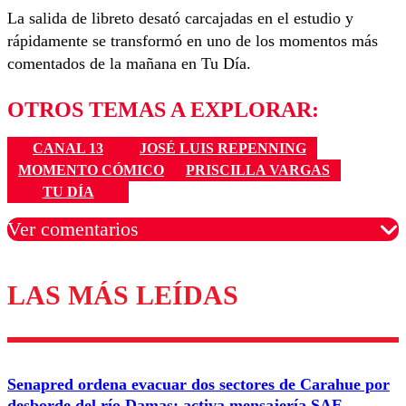
La salida de libreto desató carcajadas en el estudio y
rápidamente se transformó en uno de los momentos más
comentados de la mañana en Tu Día.
OTROS TEMAS A EXPLORAR:
CANAL 13
JOSÉ LUIS REPENNING
MOMENTO CÓMICO
PRISCILLA VARGAS
TU DÍA
Ver comentarios
LAS MÁS LEÍDAS
Los comentarios son moderados para garantizar un
diálogo respetuoso.
Nombre
Senapred ordena evacuar dos sectores de Carahue por
Correo
desborde del río Damas: activa mensajería SAE