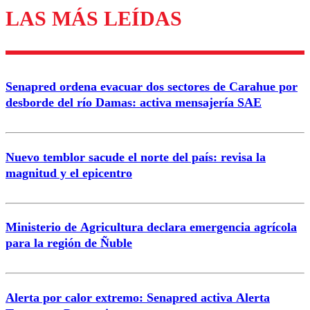
LAS MÁS LEÍDAS
Los comentarios son moderados para garantizar un
diálogo respetuoso.
Nombre
Senapred ordena evacuar dos sectores de Carahue por
Correo
desborde del río Damas: activa mensajería SAE
Nuevo temblor sacude el norte del país: revisa la
magnitud y el epicentro
Enviar comentario
Ministerio de Agricultura declara emergencia agrícola
para la región de Ñuble
Alerta por calor extremo: Senapred activa Alerta