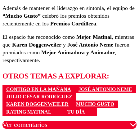
Además de mantener el liderazgo en sintonía, el equipo de
“Mucho Gusto”
celebró los premios obtenidos
recientemente en los
Premios Cordillera
.
El espacio fue reconocido como
Mejor Matinal
, mientras
que
Karen Doggenweiler
y
José Antonio Neme
fueron
premiados como
Mejor Animadora y Animador
,
respectivamente.
OTROS TEMAS A EXPLORAR:
CONTIGO EN LA MAÑANA
JOSÉ ANTONIO NEME
JULIO CÉSAR RODRÍGUEZ
KAREN DOGGENWEILER
MUCHO GUSTO
RATING MATINAL
TU DÍA
Ver comentarios