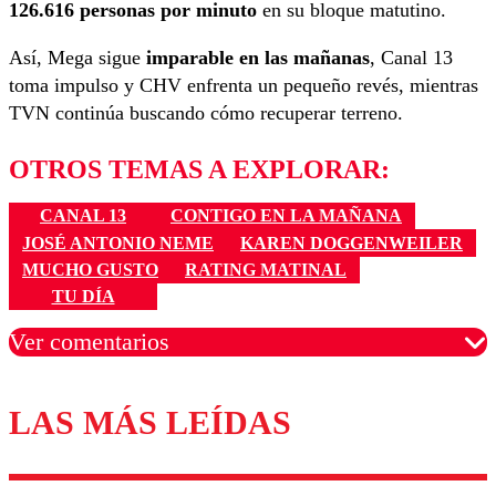
126.616 personas por minuto
en su bloque matutino.
Así, Mega sigue
imparable en las mañanas
, Canal 13
toma impulso y CHV enfrenta un pequeño revés, mientras
TVN continúa buscando cómo recuperar terreno.
OTROS TEMAS A EXPLORAR:
CANAL 13
CONTIGO EN LA MAÑANA
JOSÉ ANTONIO NEME
KAREN DOGGENWEILER
MUCHO GUSTO
RATING MATINAL
TU DÍA
Ver comentarios
LAS MÁS LEÍDAS
Los comentarios son moderados para garantizar un
diálogo respetuoso.
Nombre