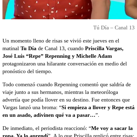
Tú Día – Canal 13
Un momento lleno de risas se vivió este jueves en el
matinal
Tu Día
de Canal 13, cuando
Priscilla Vargas,
José Luis “Repe” Repenning y Michelle Adam
protagonizaron una hilarante conversación en medio del
pronóstico del tiempo.
Todo comenzó cuando Repenning comentó que saldría de
viaje junto a sus hermanos, mientras la meteoróloga
advertía que podía llover en su destino. Fue entonces que
Vargas lanzó una broma: “
Si empieza a llover y Repe está
en un asado, adivinen qué va a pasar…
”.
De inmediato, el periodista reaccionó: “
Me voy a sacar la
ropa. Ya lo aprendí
”. A lo que Priscilla replicó entre risas: