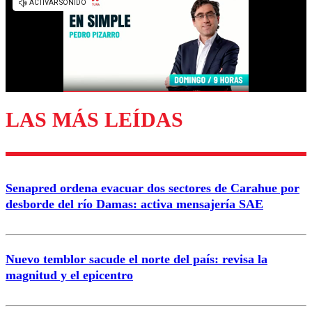
diálogo respetuoso.
Nombre
Correo
LAS MÁS LEÍDAS
Enviar comentario
Senapred ordena evacuar dos sectores de Carahue por
desborde del río Damas: activa mensajería SAE
Nuevo temblor sacude el norte del país: revisa la
magnitud y el epicentro