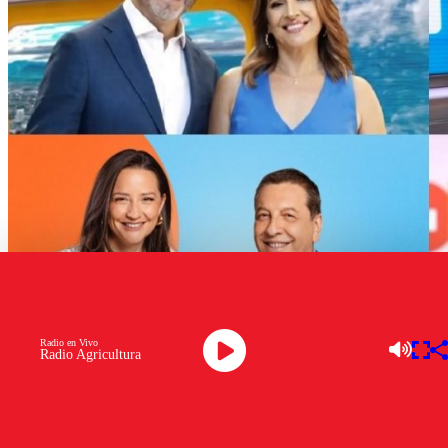
Radio en Vivo
Radio Agricultura
Matinales
La guerra del
rating matinal
cerró septiembre con una