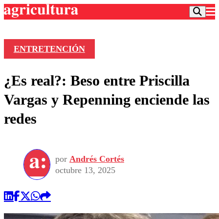
ENTRETENCIÓN
Podcast
¿Es real?: Beso entre Priscilla
Frecuencias
Agricultura TV
Vargas y Repenning enciende las
Deportes
redes
Entretención
Colo Colo
Noticias
Motor
Vida Social
Otros Deportes
Dato Practico
Publicaciones en medios
por
Andrés Cortés
Seleccion Chilena
Economía
Opinión
octubre 13, 2025
Torneo Internacional
Internacional
Programas
Torneo Nacional
Nacional
Comercial
Universidad Católica
Política
Universidad de Chile
Sustentabilidad