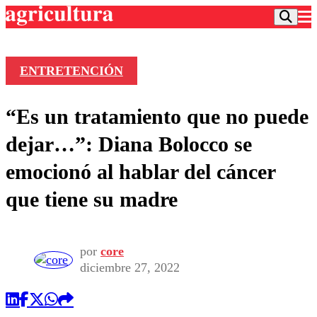
ENTRETENCIÓN
Podcast
“Es un tratamiento que no puede
Frecuencias
Agricultura TV
dejar…”: Diana Bolocco se
Deportes
emocionó al hablar del cáncer
Entretención
Colo Colo
Noticias
que tiene su madre
Motor
Vida Social
Otros Deportes
Dato Practico
Publicaciones en medios
Seleccion Chilena
Economía
Opinión
Torneo Internacional
Internacional
por
core
Programas
diciembre 27, 2022
Torneo Nacional
Nacional
Comercial
Universidad Católica
Política
Universidad de Chile
Sustentabilidad