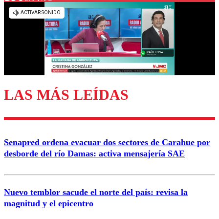
Los comentarios son moderados para garantizar un
diálogo respetuoso.
Nombre
Correo
LAS MÁS LEÍDAS
Enviar comentario
Senapred ordena evacuar dos sectores de Carahue por
desborde del río Damas: activa mensajería SAE
Nuevo temblor sacude el norte del país: revisa la
magnitud y el epicentro