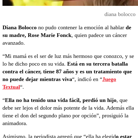
diana bolocco
Diana Bolocco
no pudo contener la emoción al hablar
de
su madre, Rose Marie Fonck
, quien padece un cáncer
avanzado.
“Mi mamá es el ser de luz más hermoso que conozco, y se
lo he dicho poco en su vida.
Está en su tercera batalla
contra el cáncer, tiene 87 años y es un tratamiento que
no puede dejar mientras viva
“, indicó en “
Juego
Textual
“.
“
Ella no ha tenido una vida fácil, perdió un hijo
, que
debe ser lejos el dolor más potente de la vida. Además ella
tiene el don del segundo plano por opción”, prosiguió la
animadora.
Asimismo, la periodista agregó que “ella ha elegid
o estar