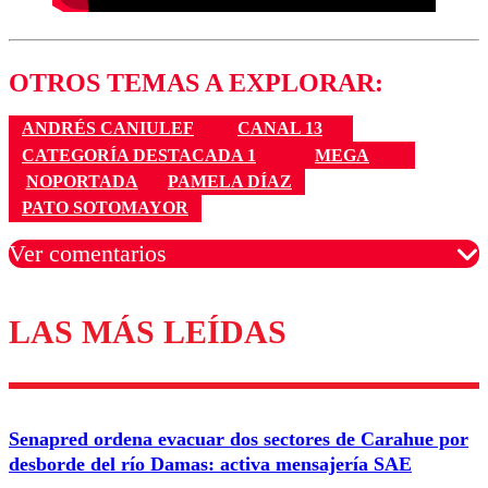
OTROS TEMAS A EXPLORAR:
ANDRÉS CANIULEF
CANAL 13
CATEGORÍA DESTACADA 1
MEGA
NOPORTADA
PAMELA DÍAZ
PATO SOTOMAYOR
Ver comentarios
LAS MÁS LEÍDAS
Los comentarios son moderados para garantizar un
diálogo respetuoso.
Nombre
Senapred ordena evacuar dos sectores de Carahue por
Correo
desborde del río Damas: activa mensajería SAE