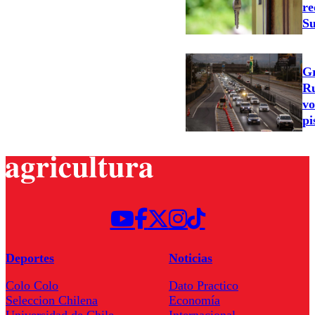
re
Su
Gr
Ru
vo
pi
Deportes
Noticias
Colo Colo
Dato Practico
Seleccion Chilena
Economía