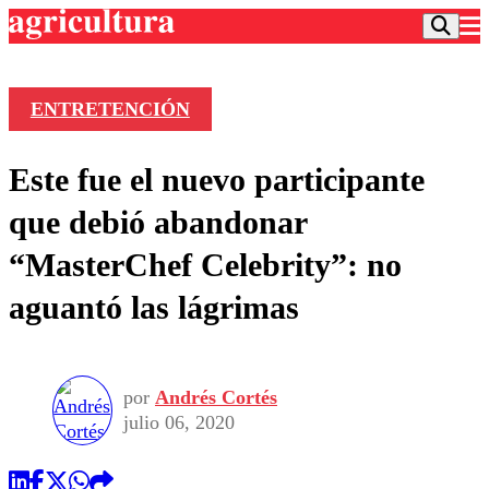
ENTRETENCIÓN
Podcast
Este fue el nuevo participante
Frecuencias
Agricultura TV
que debió abandonar
Deportes
“MasterChef Celebrity”: no
Entretención
Colo Colo
Noticias
aguantó las lágrimas
Motor
Vida Social
Otros Deportes
Dato Practico
Publicaciones en medios
Seleccion Chilena
Economía
Opinión
Torneo Internacional
Internacional
por
Andrés Cortés
Programas
Torneo Nacional
Nacional
julio 06, 2020
Comercial
Universidad Católica
Política
Universidad de Chile
Sustentabilidad