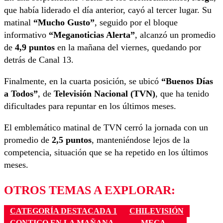
que había liderado el día anterior, cayó al tercer lugar. Su
matinal
“Mucho Gusto”
, seguido por el bloque
informativo
“Meganoticias Alerta”
, alcanzó un promedio
de
4,9 puntos
en la mañana del viernes, quedando por
detrás de Canal 13.
Finalmente, en la cuarta posición, se ubicó
“Buenos Días
a Todos”
, de
Televisión Nacional (TVN)
, que ha tenido
dificultades para repuntar en los últimos meses.
El emblemático matinal de TVN cerró la jornada con un
promedio de
2,5 puntos
, manteniéndose lejos de la
competencia, situación que se ha repetido en los últimos
meses.
OTROS TEMAS A EXPLORAR:
CATEGORÍA DESTACADA 1
CHILEVISIÓN
CONTIGO EN LA MAÑANA
MEGA