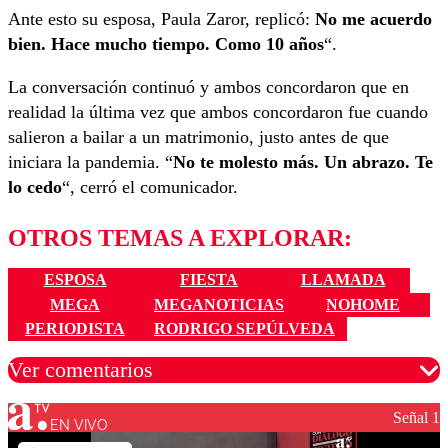
Ante esto su esposa, Paula Zaror, replicó:
No me acuerdo
bien. Hace mucho tiempo. Como 10 años
“.
La conversación continuó y ambos concordaron que en
realidad la última vez que ambos concordaron fue cuando
salieron a bailar a un matrimonio, justo antes de que
iniciara la pandemia. “
No te molesto más. Un abrazo. Te
lo cedo
“, cerró el comunicador.
OTROS TEMAS A EXPLORAR:
ESPOSA
FIESTA
LLAMADA
MEGA
MEGANOTICIAS
NOHOME
PERIODISTA
RODRIGO SEPÚLVEDA
Ver comentarios
Señal 1
EN VIVO
Los comentarios son moderados para garantizar un