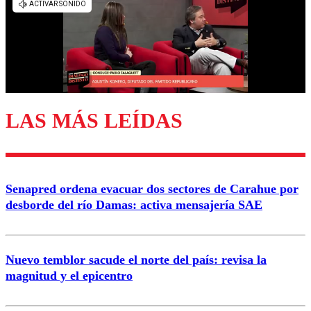
diálogo respetuoso.
Nombre
Correo
LAS MÁS LEÍDAS
Enviar comentario
Senapred ordena evacuar dos sectores de Carahue por
desborde del río Damas: activa mensajería SAE
Nuevo temblor sacude el norte del país: revisa la
magnitud y el epicentro