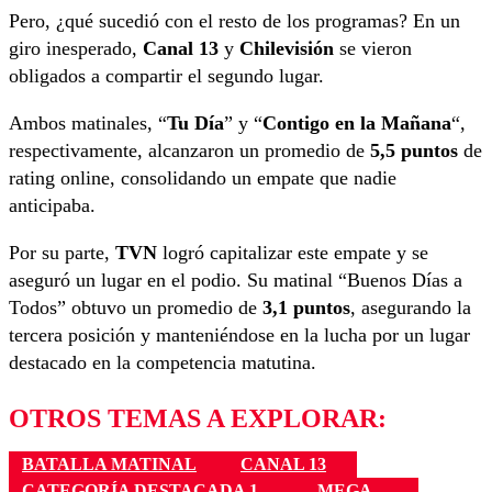
Pero, ¿qué sucedió con el resto de los programas? En un
giro inesperado,
Canal 13
y
Chilevisión
se vieron
obligados a compartir el segundo lugar.
Ambos matinales, “
Tu Día
” y “
Contigo en la Mañana
“,
respectivamente, alcanzaron un promedio de
5,5 puntos
de
rating online, consolidando un empate que nadie
anticipaba.
Por su parte,
TVN
logró capitalizar este empate y se
aseguró un lugar en el podio. Su matinal “Buenos Días a
Todos” obtuvo un promedio de
3,1 puntos
, asegurando la
tercera posición y manteniéndose en la lucha por un lugar
destacado en la competencia matutina.
OTROS TEMAS A EXPLORAR:
BATALLA MATINAL
CANAL 13
CATEGORÍA DESTACADA 1
MEGA