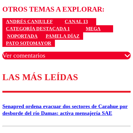
OTROS TEMAS A EXPLORAR:
ANDRÉS CANIULEF
CANAL 13
CATEGORÍA DESTACADA 1
MEGA
NOPORTADA
PAMELA DÍAZ
PATO SOTOMAYOR
Ver comentarios
LAS MÁS LEÍDAS
Los comentarios son moderados para garantizar un
diálogo respetuoso.
Nombre
Senapred ordena evacuar dos sectores de Carahue por
Correo
desborde del río Damas: activa mensajería SAE