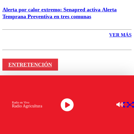
Alerta por calor extremo: Senapred activa Alerta
Temprana Preventiva en tres comunas
VER MÁS
ENTRETENCIÓN
Sorpresa en el rating matinal:
cambio inesperado en la tabla de
Radio en Vivo
posiciones
Radio Agricultura
por
Andrés Cortés