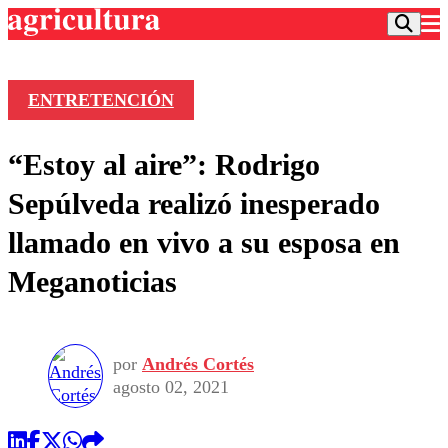
ENTRETENCIÓN
Podcast
“Estoy al aire”: Rodrigo
Frecuencias
Agricultura TV
Sepúlveda realizó inesperado
Deportes
llamado en vivo a su esposa en
Entretención
Colo Colo
Noticias
Meganoticias
Motor
Vida Social
Otros Deportes
Dato Practico
Publicaciones en medios
Seleccion Chilena
Economía
Opinión
Torneo Internacional
Internacional
por
Andrés Cortés
Programas
Torneo Nacional
Nacional
agosto 02, 2021
Comercial
Universidad Católica
Política
Universidad de Chile
Sustentabilidad