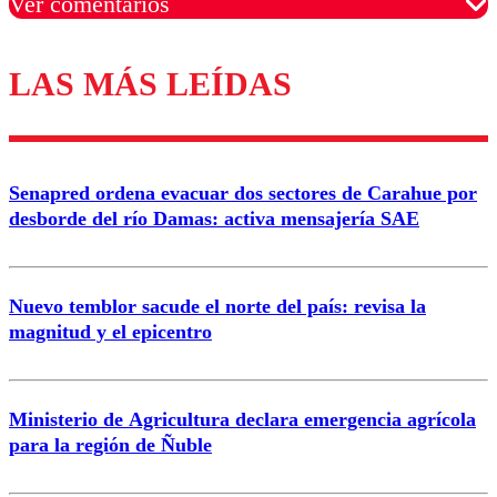
Ver comentarios
LAS MÁS LEÍDAS
Los comentarios son moderados para garantizar un
diálogo respetuoso.
Nombre
Senapred ordena evacuar dos sectores de Carahue por
Correo
desborde del río Damas: activa mensajería SAE
Nuevo temblor sacude el norte del país: revisa la
magnitud y el epicentro
Enviar comentario
Ministerio de Agricultura declara emergencia agrícola
para la región de Ñuble