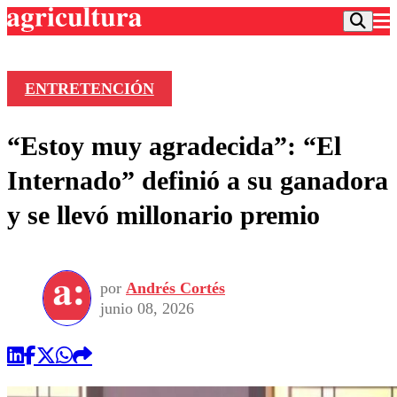
ENTRETENCIÓN
Podcast
“Estoy muy agradecida”: “El
Frecuencias
Agricultura TV
Internado” definió a su ganadora
Deportes
y se llevó millonario premio
Entretención
Colo Colo
Noticias
Motor
Vida Social
Otros Deportes
Dato Practico
Publicaciones en medios
por
Andrés Cortés
Seleccion Chilena
Economía
Opinión
junio 08, 2026
Torneo Internacional
Internacional
Programas
Torneo Nacional
Nacional
Comercial
Universidad Católica
Política
Universidad de Chile
Sustentabilidad