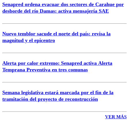
Senapred ordena evacuar dos sectores de Carahue por
Correo
desborde del río Damas: activa mensajería SAE
Nuevo temblor sacude el norte del país: revisa la
magnitud y el epicentro
Enviar comentario
Alerta por calor extremo: Senapred activa Alerta
Temprana Preventiva en tres comunas
Semana legislativa estará marcada por el fin de la
tramitación del proyecto de reconstrucción
VER MÁS