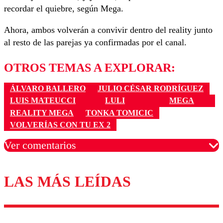
recordar el quiebre, según Mega.
Ahora, ambos volverán a convivir dentro del reality junto
al resto de las parejas ya confirmadas por el canal.
OTROS TEMAS A EXPLORAR:
ÁLVARO BALLERO
JULIO CÉSAR RODRÍGUEZ
LUIS MATEUCCI
LULI
MEGA
REALITY MEGA
TONKA TOMICIC
VOLVERÍAS CON TU EX 2
Ver comentarios
LAS MÁS LEÍDAS
Los comentarios son moderados para garantizar un
diálogo respetuoso.
Nombre