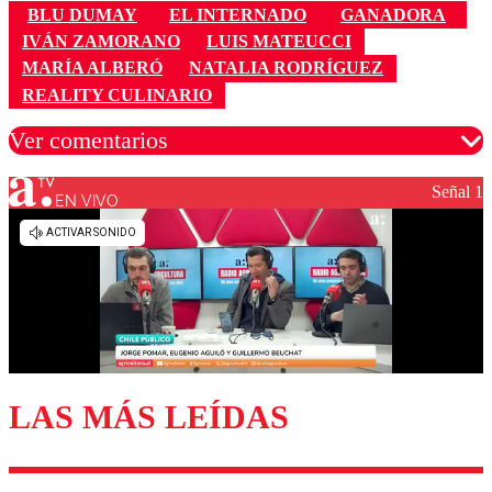
BLU DUMAY
EL INTERNADO
GANADORA
IVÁN ZAMORANO
LUIS MATEUCCI
MARÍA ALBERÓ
NATALIA RODRÍGUEZ
REALITY CULINARIO
Ver comentarios
Señal 1
EN VIVO
Los comentarios son moderados para garantizar un
diálogo respetuoso.
Nombre
Correo
LAS MÁS LEÍDAS
Enviar comentario